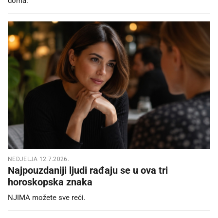
doma.
NEDJELJA 12.7.2026.
Najpouzdaniji ljudi rađaju se u ova tri
horoskopska znaka
NJIMA možete sve reći.