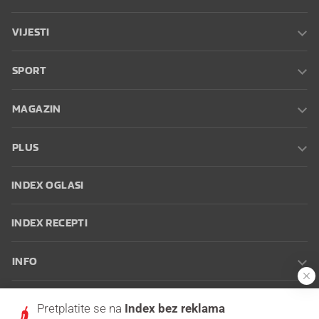
VIJESTI
SPORT
MAGAZIN
PLUS
INDEX OGLASI
INDEX RECEPTI
INFO
Oglašavanje
Zaposli se na Indexu
Kontakt
Impressum
Uvjeti
Pretplatite se na
Index bez reklama
korištenja
Postavke kolačića