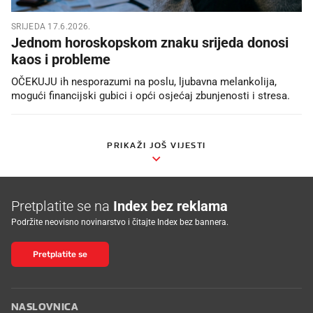
SRIJEDA 17.6.2026.
Jednom horoskopskom znaku srijeda donosi
kaos i probleme
OČEKUJU ih nesporazumi na poslu, ljubavna melankolija,
mogući financijski gubici i opći osjećaj zbunjenosti i stresa.
PRIKAŽI JOŠ VIJESTI
Pretplatite se na
Index bez reklama
Podržite neovisno novinarstvo i čitajte Index bez bannera.
Pretplatite se
NASLOVNICA