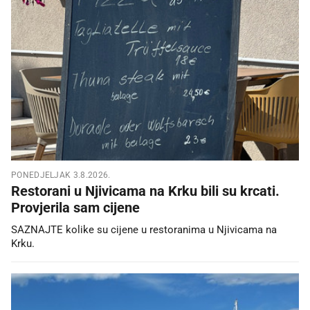
PONEDJELJAK 3.8.2026.
Restorani u Njivicama na Krku bili su krcati.
Provjerila sam cijene
SAZNAJTE kolike su cijene u restoranima u Njivicama na
Krku.