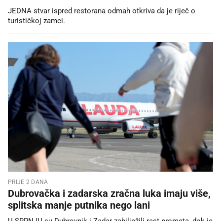
JEDNA stvar ispred restorana odmah otkriva da je riječ o
turističkoj zamci.
PRIJE 2 DANA
Dubrovačka i zadarska zračna luka imaju više,
splitska manje putnika nego lani
U SRPNJU su Dubrovnik i Zadar zabilježili rast prometa, dok je