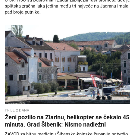
splitska zračna luka jedina među tri najveće na Jadranu imala
pad broja putnika.
PRIJE 2 DANA
Ženi pozlilo na Zlarinu, helikopter se čekalo 45
minuta. Grad Šibenik: Nismo nadležni
ZAVOD za hitnu medicinu Šibensko-kninske županije potvrdio