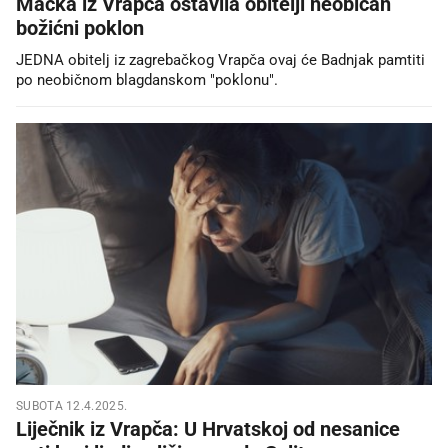
Mačka iz Vrapča ostavila obitelji neobičan
božićni poklon
JEDNA obitelj iz zagrebačkog Vrapča ovaj će Badnjak pamtiti
po neobičnom blagdanskom "poklonu".
SUBOTA 12.4.2025.
Liječnik iz Vrapča: U Hrvatskoj od nesanice