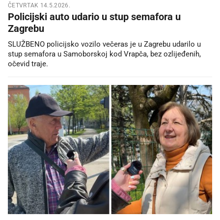
ČETVRTAK 14.5.2026.
Policijski auto udario u stup semafora u
Zagrebu
SLUŽBENO policijsko vozilo večeras je u Zagrebu udarilo u
stup semafora u Samoborskoj kod Vrapča, bez ozlijeđenih,
očevid traje.