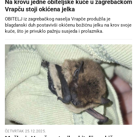
Na krovu jedne obiteljske kuće u zagrebačkom
Vrapču stoji okićena jelka
OBITELJ iz zagrebačkog naselja Vrapče produžila je
blagdanski duh postavivši okićenu božićnu jelku na krov svoje
kuće, što je privuklo pažnju susjeda i prolaznika.
ČETVRTAK 25.12.2025.