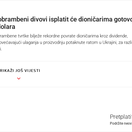
obrambeni divovi isplatit će dioničarima gotov
dolara
bene tvrtke bilježe rekordne povrate dioničarima kroz dividende,
većavajući ulaganja u proizvodnju potaknute ratom u Ukrajini, za razl
i.
RIKAŽI JOŠ VIJESTI
Pretplat
Podržite neov