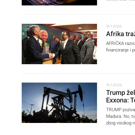
15.1.2026.
Afrika tr
AFRIČKA razvoj
financiranje i
10.1.2026.
Trump želi
Exxona: T
TRUMP poziva n
Madura. No, tv
zbog visokog ri