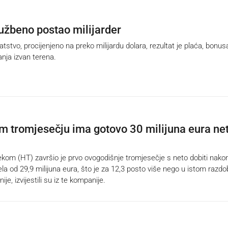
lužbeno postao milijarder
tvo, procijenjeno na preko milijardu dolara, rezultat je plaća, bonus
nja izvan terena.
m tromjesečju ima gotovo 30 milijuna eura ne
om (HT) završio je prvo ovogodišnje tromjesečje s neto dobiti nako
la od 29,9 milijuna eura, što je za 12,3 posto više nego u istom razdo
je, izvijestili su iz te kompanije.