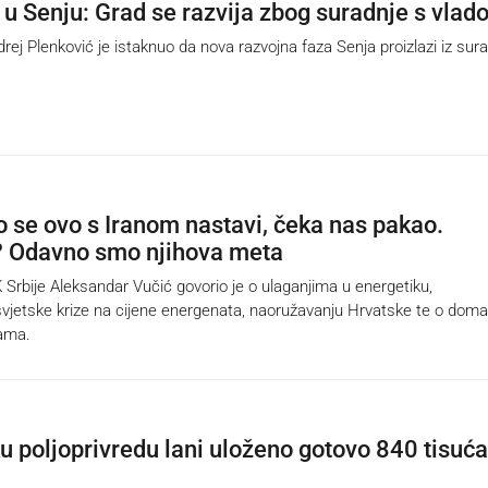
 u Senju: Grad se razvija zbog suradnje s vla
j Plenković je istaknuo da nova razvojna faza Senja proizlazi iz sur
o se ovo s Iranom nastavi, čeka nas pakao.
? Odavno smo njihova meta
bije Aleksandar Vučić govorio je o ulaganjima u energetiku,
vjetske krize na cijene energenata, naoružavanju Hrvatske te o dom
mama.
u poljoprivredu lani uloženo gotovo 840 tisuća