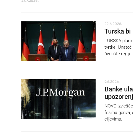
27.7.2026.
22.6.2026.
Turska bi
TURSKA planira 
tvrtke. Unatoč 
čvorište regije.
9.6.2026.
Banke ula
upozoren
NOVO izvješće 
fosilna goriva
ciljevima.