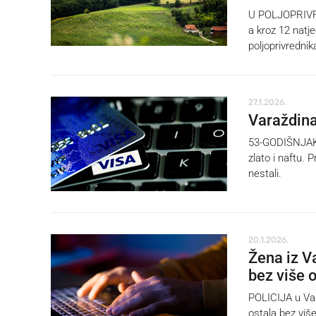
U POLJOPRIVRE
a kroz 12 natj
poljoprivrednik
27.1.2026.
Varaždina
53-GODIŠNJAK i
zlato i naftu. 
nestali.
20.1.2026.
Žena iz V
bez više 
POLICIJA u Var
ostala bez viš