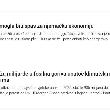
 mogla biti spas za njemačku ekonomiju
uložiti preko 100 milijardi eura u energiju, što je velika prilika za nj
ovisnosti o ruskom plinu, Turska se želi pozicionirati kao energetsko
žu milijarde u fosilna goriva unatoč klimatski
jima
otkriva da su najveće svjetske banke u 2025. uložile 906 milijardi dol
, što je porast od 8%. JPMorgan Chase predvodi ulagače unatoč klima