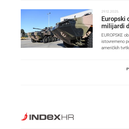
29.12.2025.
Europski 
milijardi 
EUROPSKE obram
istovremeno po
američkih tvrtk
P