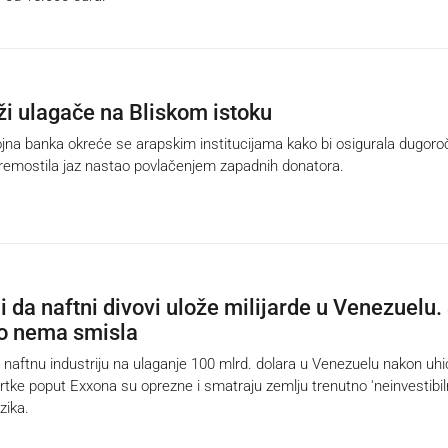
aži ulagače na Bliskom istoku
na banka okreće se arapskim institucijama kako bi osigurala dugoro
 premostila jaz nastao povlačenjem zapadnih donatora.
 da naftni divovi ulože milijarde u Venezuelu.
o nema smisla
aftnu industriju na ulaganje 100 mlrd. dolara u Venezuelu nakon uhi
rtke poput Exxona su oprezne i smatraju zemlju trenutno 'neinvestibi
zika.