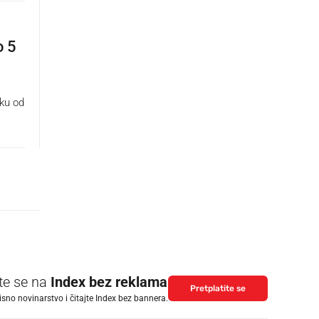
o 5
iku od
ite se na
Index bez reklama
Pretplatite se
isno novinarstvo i čitajte Index bez bannera.