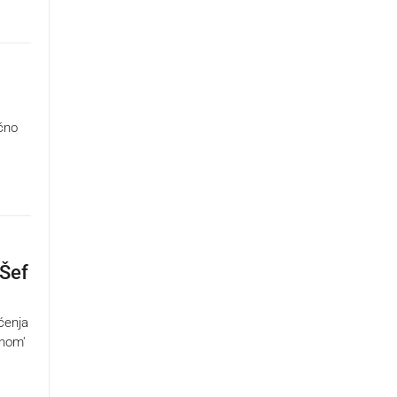
čno
 Šef
ćenja
lnom'