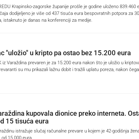
DU Krapinsko-zagorske županije prošle je godine uloženo 839.460 e
ečaja dodijeljeno je više od 437 tisuća eura bespovratnih potpora za 3
a, istaknuto je danas na konferenciji za medije.
c "uložio" u kripto pa ostao bez 15.200 eura
z Varaždina prevaren je za 15.200 eura nakon što je uložio u kriptova
Prevaranti su mu prikazali lažnu dobit i tražili uplatu poreza, nakon čeg
araždina kupovala dionice preko interneta. Ost
od 15 tisuća eura
aždinu istražuje slučaj računalne prevare u kojem je 42-godišnja žen
e od 15.000 eura.