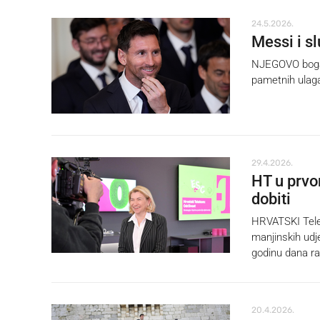
24.5.2026.
Messi i s
NJEGOVO bogats
pametnih ulaga
29.4.2026.
HT u prvo
dobiti
HRVATSKI Telek
manjinskih udje
godinu dana rani
20.4.2026.