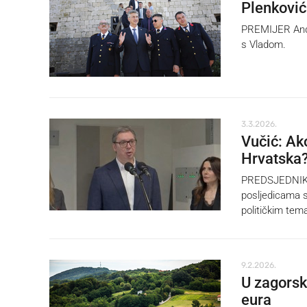
Plenković
PREMIJER Andre
s Vladom.
3.3.2026.
Vučić: Ak
Hrvatska
PREDSJEDNIK Sr
posljedicama s
političkim te
9.2.2026.
U zagorsk
eura