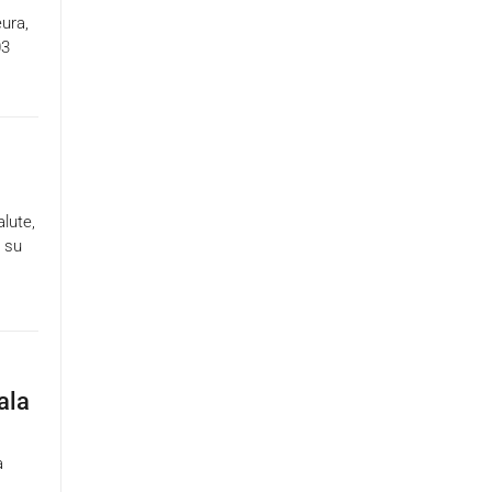
ura,
03
lute,
a su
ala
a