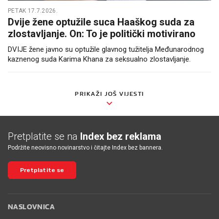
PETAK 17.7.2026.
Dvije žene optužile suca Haaškog suda za
zlostavljanje. On: To je politički motivirano
DVIJE žene javno su optužile glavnog tužitelja Međunarodnog
kaznenog suda Karima Khana za seksualno zlostavljanje.
PRIKAŽI JOŠ VIJESTI
Pretplatite se na
Index bez reklama
Podržite neovisno novinarstvo i čitajte Index bez bannera.
Pretplatite se
NASLOVNICA