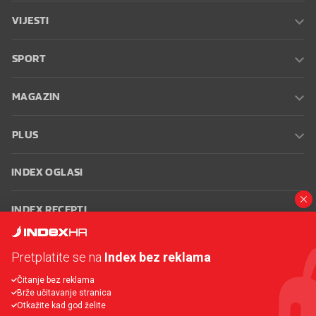
VIJESTI
SPORT
MAGAZIN
PLUS
INDEX OGLASI
INDEX RECEPTI
INFO
Pretplatite se na
Index bez reklama
Čitanje bez reklama
Oglašavanje
Zaposli se na Indexu
Kontakt
Impressum
Uvjeti
Brže učitavanje stranica
korištenja
Postavke kolačića
Otkažite kad god želite