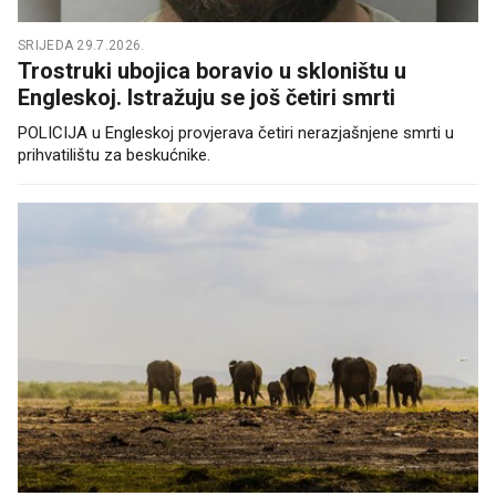
SRIJEDA 29.7.2026.
Trostruki ubojica boravio u skloništu u
Engleskoj. Istražuju se još četiri smrti
POLICIJA u Engleskoj provjerava četiri nerazjašnjene smrti u
prihvatilištu za beskućnike.