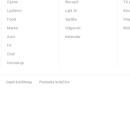
Cijene
Recepti
TV 
Ljubimci
Lajk.hr
Kin
Food
Vježbe
Vri
Mame
Odgovori
RS
Auto
Kalendar
Fit
Chill
Horoskop
Uvjeti korištenja
Postavke kolačića