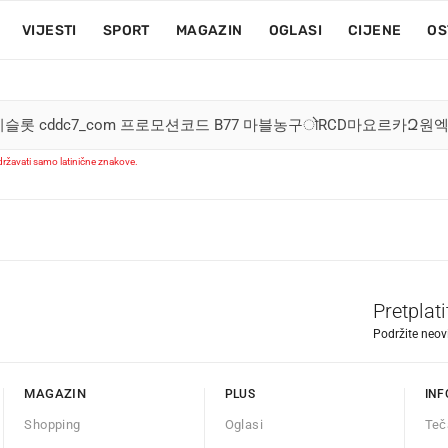
VIJESTI
SPORT
MAGAZIN
OGLASI
CIJENE
OS
ržavati samo latinične znakove.
Pretplat
Podržite neov
MAGAZIN
PLUS
INF
Shopping
Oglasi
Teč