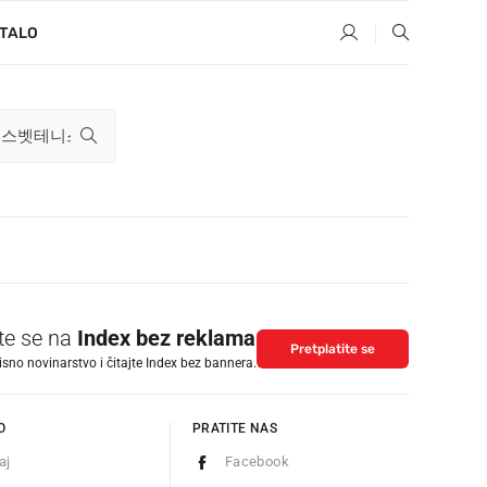
TALO
ite se na
Index bez reklama
Pretplatite se
isno novinarstvo i čitajte Index bez bannera.
O
PRATITE NAS
aj
Facebook