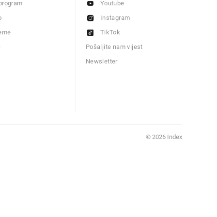
program
Youtube
o
Instagram
jeme
TikTok
S
Pošaljite nam vijest
Newsletter
© 2026 Index