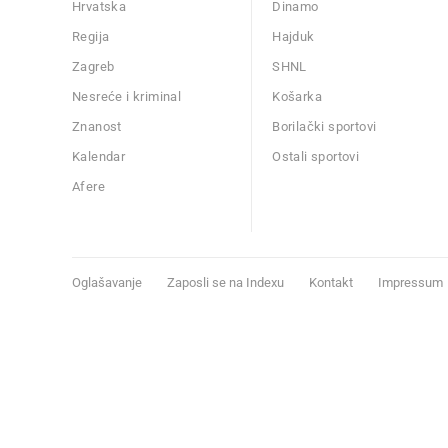
Hrvatska
Dinamo
Regija
Hajduk
Zagreb
SHNL
Nesreće i kriminal
Košarka
Znanost
Borilački sportovi
Kalendar
Ostali sportovi
Afere
Oglašavanje
Zaposli se na Indexu
Kontakt
Impressum