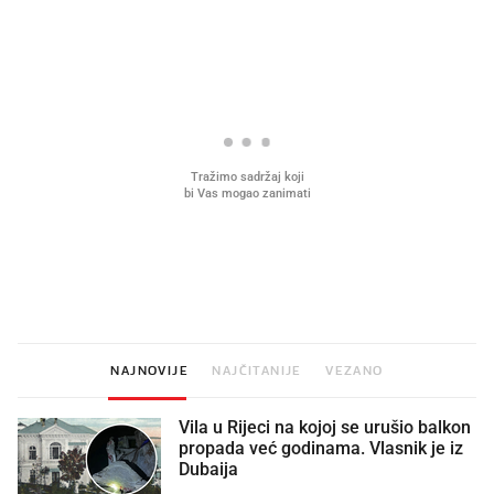
PROČITAJTE JOŠ
Što povezuje Lexus i
Kako su im čepovi boca d
legendarnog Ponyja?
nagradu od 10.000 eura
vjerovali"
NAJNOVIJE
NAJČITANIJE
VEZANO
Vila u Rijeci na kojoj se urušio balkon
propada već godinama. Vlasnik je iz
Dubaija