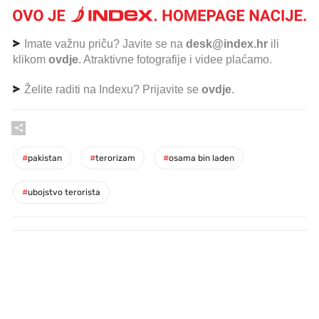
Imate važnu priču? Javite se na
desk@index.hr
ili
klikom
ovdje
. Atraktivne fotografije i videe plaćamo.
Želite raditi na Indexu? Prijavite se
ovdje
.
#
pakistan
#
terorizam
#
osama bin laden
#
ubojstvo terorista
PROČITAJTE JOŠ