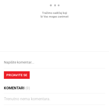
Što povezuje Lexus i
Kako su im čepovi boca d
legendarnog Ponyja?
nagradu od 10.000 eura
vjerovali"
PRIJAVITE SE
KOMENTARI
(0)
Trenutno nema komentara.