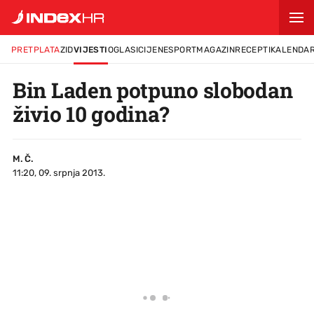
PRETPLATA
ZID
VIJESTI
OGLASI
CIJENE
SPORT
MAGAZIN
RECEPTI
KALENDA
Bin Laden potpuno slobodan
živio 10 godina?
M. Č.
11:20, 09. srpnja 2013.