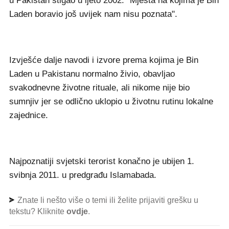
u Pakistan stigao u ljeto 2002: "Mjesta na kojima je Bin
Laden boravio još uvijek nam nisu poznata".
Izvješće dalje navodi i izvore prema kojima je Bin
Laden u Pakistanu normalno živio, obavljao
svakodnevne životne rituale, ali nikome nije bio
sumnjiv jer se odlično uklopio u životnu rutinu lokalne
zajednice.
Najpoznatiji svjetski terorist konačno je ubijen 1.
svibnja 2011. u predgrađu Islamabada.
Znate li nešto više o temi ili želite prijaviti grešku u
tekstu? Kliknite
ovdje
.