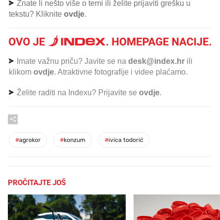
Znate li nešto više o temi ili želite prijaviti grešku u
tekstu? Kliknite
ovdje
.
Imate važnu priču? Javite se na
desk@index.hr
ili
klikom
ovdje
. Atraktivne fotografije i videe plaćamo.
Želite raditi na Indexu? Prijavite se
ovdje
.
#
agrokor
#
konzum
#
ivica todorić
PROČITAJTE JOŠ