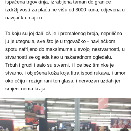
ispaćena trgovkinja, izrabljena taman do granice
izdržljivosti za plaću ne višu od 3000 kuna, odjevena u
navijačku majicu.
Ta koju su joj dali još je i premalenog broja, neprilično
ju je utegnula, sve što je u trgovačko - navijačkom
spotu nafrljeno do maksimuma u svojoj nestvarnosti, u
stvarnosti se ogleda kao u nakaradnom ogledalu.
Trbuh i grudi i salo su stvarni, i lice bez šminke je
stvarno, i obješena koža koja titra ispod rukava, i umor
oko očiju i rezignirani ton glasa, i nervozan uzdah jer
smjeni nema kraja.