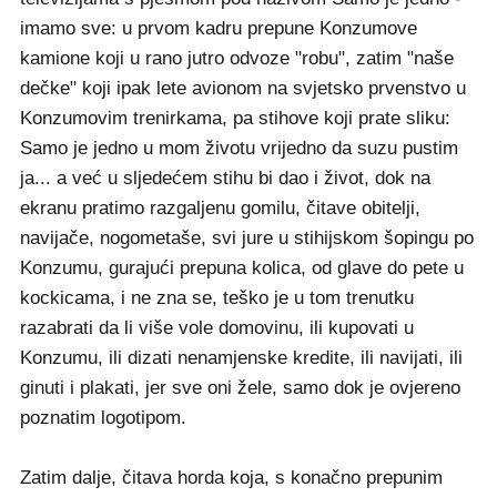
imamo sve: u prvom kadru prepune Konzumove
kamione koji u rano jutro odvoze "robu", zatim "naše
dečke" koji ipak lete avionom na svjetsko prvenstvo u
Konzumovim trenirkama, pa stihove koji prate sliku:
Samo je jedno u mom životu vrijedno da suzu pustim
ja... a već u sljedećem stihu bi dao i život, dok na
ekranu pratimo razgaljenu gomilu, čitave obitelji,
navijače, nogometaše, svi jure u stihijskom šopingu po
Konzumu, gurajući prepuna kolica, od glave do pete u
kockicama, i ne zna se, teško je u tom trenutku
razabrati da li više vole domovinu, ili kupovati u
Konzumu, ili dizati nenamjenske kredite, ili navijati, ili
ginuti i plakati, jer sve oni žele, samo dok je ovjereno
poznatim logotipom.
Zatim dalje, čitava horda koja, s konačno prepunim