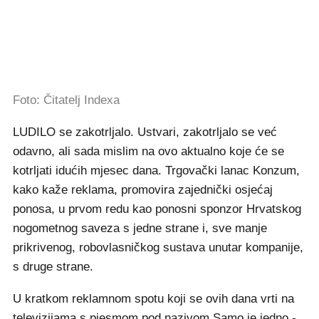
Foto: Čitatelj Indexa
LUDILO se zakotrljalo. Ustvari, zakotrljalo se već
odavno, ali sada mislim na ovo aktualno koje će se
kotrljati idućih mjesec dana. Trgovački lanac Konzum,
kako kaže reklama, promovira zajednički osjećaj
ponosa, u prvom redu kao ponosni sponzor Hrvatskog
nogometnog saveza s jedne strane i, sve manje
prikrivenog, robovlasničkog sustava unutar kompanije,
s druge strane.
U kratkom reklamnom spotu koji se ovih dana vrti na
televizijama s pjesmom pod nazivom Samo je jedno -