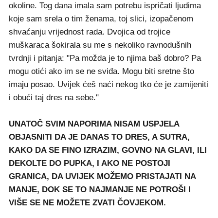
okoline. Tog dana imala sam potrebu ispričati ljudima
koje sam srela o tim ženama, toj slici, izopačenom
shvaćanju vrijednost rada. Dvojica od trojice
muškaraca šokirala su me s nekoliko ravnodušnih
tvrdnji i pitanja: "Pa možda je to njima baš dobro? Pa
mogu otići ako im se ne sviđa. Mogu biti sretne što
imaju posao. Uvijek ćeš naći nekog tko će je zamijeniti
i obući taj dres na sebe."
UNATOČ SVIM NAPORIMA NISAM USPJELA
OBJASNITI DA JE DANAS TO DRES, A SUTRA,
KAKO DA SE FINO IZRAZIM, GOVNO NA GLAVI, ILI
DEKOLTE DO PUPKA, I AKO NE POSTOJI
GRANICA, DA UVIJEK MOŽEMO PRISTAJATI NA
MANJE, DOK SE TO NAJMANJE NE POTROŠI I
VIŠE SE NE MOŽETE ZVATI ČOVJEKOM.