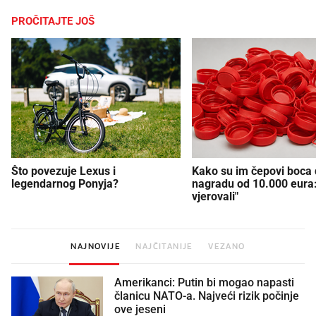
PROČITAJTE JOŠ
Što povezuje Lexus i
Kako su im čepovi boca d
legendarnog Ponyja?
nagradu od 10.000 eura
vjerovali"
NAJNOVIJE
NAJČITANIJE
VEZANO
Amerikanci: Putin bi mogao napasti
članicu NATO-a. Najveći rizik počinje
ove jeseni