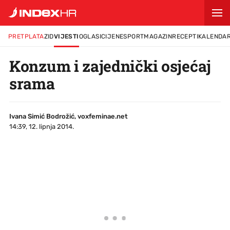
PRETPLATA
ZID
VIJESTI
OGLASI
CIJENE
SPORT
MAGAZIN
RECEPTI
KALENDA
Konzum i zajednički osjećaj
srama
Ivana Simić Bodrožić, voxfeminae.net
14:39, 12. lipnja 2014.