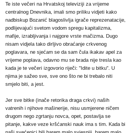
Te iste večeri na Hrvatskoj televiziji za vrijeme
centralnog Dnevnika, imali smo priliku vidjeti kako
nadbiskup Bozanić blagoslivlja igrače reprezenatacije,
podlijevajući svetom vodom spregu kapitalizma,
mafije, izrabljivanja i najgore vrste mačizma. Dugo
nisam vidjela tako dirljivo obraćanje crkvenog
poglavara, ne sjećam se da sam čula ikakav apel za
vrijeme poplava, odavno mu se brada nije tresla kao
kada je te večeri izgovorio riječi: "Idite u bitku". U
njima je sažeo sve, sve ono što ne bi trebalo niti
smjelo biti, a jest.
Jer sve bitke (inače retorika draga crkvi) naših
vatrenih i njihove mašinerije, nisu usmjerene ničem
drugom nego zgrtanju novca, opet, postavlja se
pitanje, kakve veze kršćanski nauk ima s tim. Kada bi
naši svećenici bili barem malo svjesniji, barem malo