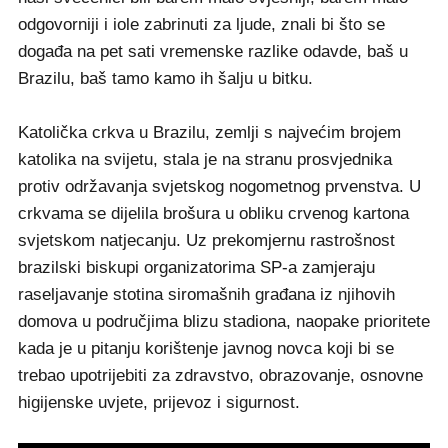
odgovorniji i iole zabrinuti za ljude, znali bi što se
događa na pet sati vremenske razlike odavde, baš u
Brazilu, baš tamo kamo ih šalju u bitku.
Katolička crkva u Brazilu, zemlji s najvećim brojem
katolika na svijetu, stala je na stranu prosvjednika
protiv održavanja svjetskog nogometnog prvenstva. U
crkvama se dijelila brošura u obliku crvenog kartona
svjetskom natjecanju. Uz prekomjernu rastrošnost
brazilski biskupi organizatorima SP-a zamjeraju
raseljavanje stotina siromašnih građana iz njihovih
domova u područjima blizu stadiona, naopake prioritete
kada je u pitanju korištenje javnog novca koji bi se
trebao upotrijebiti za zdravstvo, obrazovanje, osnovne
higijenske uvjete, prijevoz i sigurnost.