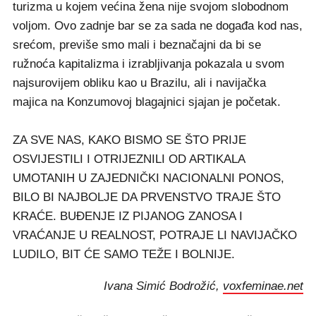
turizma u kojem većina žena nije svojom slobodnom
voljom. Ovo zadnje bar se za sada ne događa kod nas,
srećom, previše smo mali i beznačajni da bi se
ružnoća kapitalizma i izrabljivanja pokazala u svom
najsurovijem obliku kao u Brazilu, ali i navijačka
majica na Konzumovoj blagajnici sjajan je početak.
ZA SVE NAS, KAKO BISMO SE ŠTO PRIJE
OSVIJESTILI I OTRIJEZNILI OD ARTIKALA
UMOTANIH U ZAJEDNIČKI NACIONALNI PONOS,
BILO BI NAJBOLJE DA PRVENSTVO TRAJE ŠTO
KRAĆE. BUĐENJE IZ PIJANOG ZANOSA I
VRAĆANJE U REALNOST, POTRAJE LI NAVIJAČKO
LUDILO, BIT ĆE SAMO TEŽE I BOLNIJE.
Ivana Simić Bodrožić,
voxfeminae.net