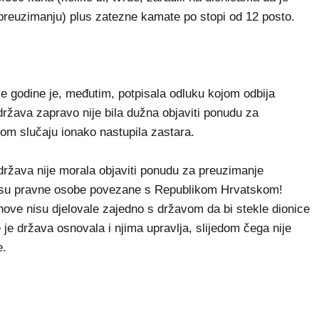
preuzimanju) plus zatezne kamate po stopi od 12 posto.
e godine je, međutim, potpisala odluku kojom odbija
država zapravo nije bila dužna objaviti ponudu za
om slučaju ionako nastupila zastara.
država nije morala objaviti ponudu za preuzimanje
su pravne osobe povezane s Republikom Hrvatskom!
anove nisu djelovale zajedno s državom da bi stekle dionice
je država osnovala i njima upravlja, slijedom čega nije
e.