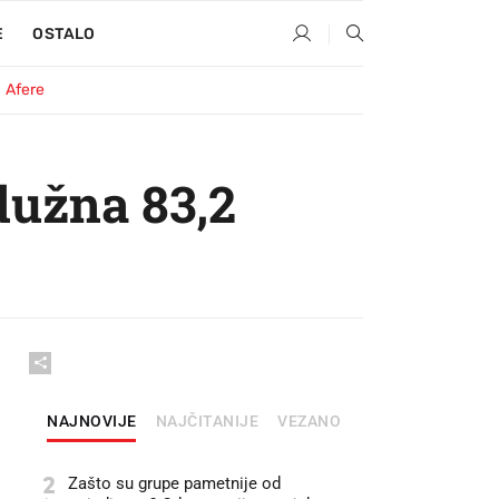
E
OSTALO
Afere
dužna 83,2
NAJNOVIJE
NAJČITANIJE
VEZANO
2
Zašto su grupe pametnije od