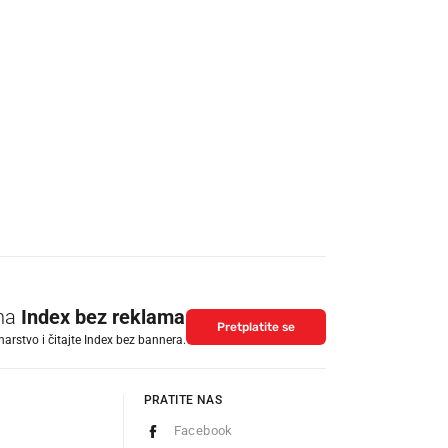
 na
Index bez reklama
Pretplatite se
arstvo i čitajte Index bez bannera.
PRATITE NAS
Facebook