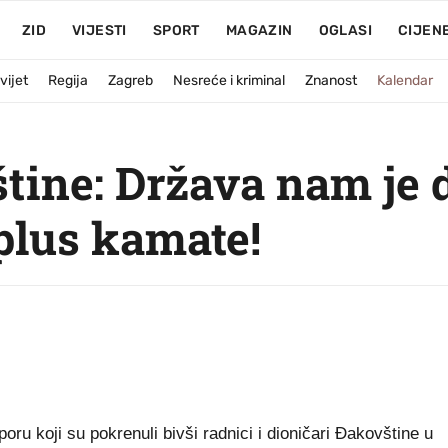
ZID
VIJESTI
SPORT
MAGAZIN
OGLASI
CIJEN
vijet
Regija
Zagreb
Nesreće i kriminal
Znanost
Kalendar
tine: Država nam je 
plus kamate!
u koji su pokrenuli bivši radnici i dioničari Đakovštine u