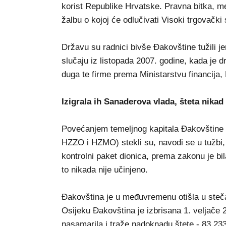
korist Republike Hrvatske. Pravna bitka, me
žalbu o kojoj će odlučivati Visoki trgovački
Državu su radnici bivše Đakovštine tužili je
slučaju iz listopada 2007. godine, kada je d
duga te firme prema Ministarstvu financij
Izigrala ih Sanaderova vlada, šteta nika
Povećanjem temeljnog kapitala Đakovštine
HZZO i HZMO) stekli su, navodi se u tužbi,
kontrolni paket dionica, prema zakonu je b
to nikada nije učinjeno.
Đakovština je u međuvremenu otišla u steč
Osijeku Đakovština je izbrisana 1. veljače 
nasamarila i traže nadoknadu štete - 83.233.