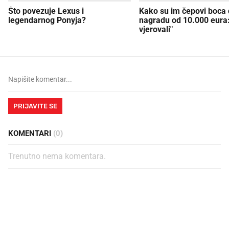
Što povezuje Lexus i
Kako su im čepovi boca d
legendarnog Ponyja?
nagradu od 10.000 eura
vjerovali"
PRIJAVITE SE
KOMENTARI
(0)
Trenutno nema komentara.
PROČITAJTE JOŠ