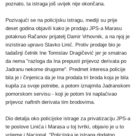
poznato, ta istraga još uvijek nije okončana.
Pozivajući se na policijsku istragu, mediji su prije
deset godina objavili kako je prodaju JPS-a Marasu
potaknuo Račanov prijatelj Damir Vrhovnik, a na njoj je
inzistirao upravo Slavko Linić. Protiv prodaje bio je
tadašnji čelnik Ine Tomislav Dragičević jer je smatrao
da nema "razloga da Ina prepusti prijevoz derivata po
Jadranu nekome drugome". Predmet interesa policije
bila je i činjenica da je Ina prodala tri broda koja je bila
kupila za svoje potrebe, a potom iznajmila Jadranskom
pomorskom servisu - koji je potom Ini naplaćivao
prijevoz naftnih derivata tim brodovima.
Dio detalja oko policijske istrage za privatizaciju JPS-a
te poslove Linića i Marasa u toj tvrtki, objavio je u to
vrijeme i Nacional. "Policijska je istraga dodatno