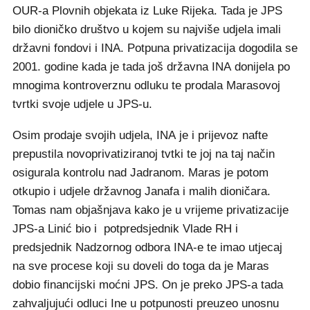
OUR-a Plovnih objekata iz Luke Rijeka. Tada je JPS
bilo dioničko društvo u kojem su najviše udjela imali
državni fondovi i INA. Potpuna privatizacija dogodila se
2001. godine kada je tada još državna INA donijela po
mnogima kontroverznu odluku te prodala Marasovoj
tvrtki svoje udjele u JPS-u.
Osim prodaje svojih udjela, INA je i prijevoz nafte
prepustila novoprivatiziranoj tvtki te joj na taj način
osigurala kontrolu nad Jadranom. Maras je potom
otkupio i udjele državnog Janafa i malih dioničara.
Tomas nam objašnjava kako je u vrijeme privatizacije
JPS-a Linić bio i potpredsjednik Vlade RH i
predsjednik Nadzornog odbora INA-e te imao utjecaj
na sve procese koji su doveli do toga da je Maras
dobio financijski moćni JPS. On je preko JPS-a tada
zahvaljujući odluci Ine u potpunosti preuzeo unosnu