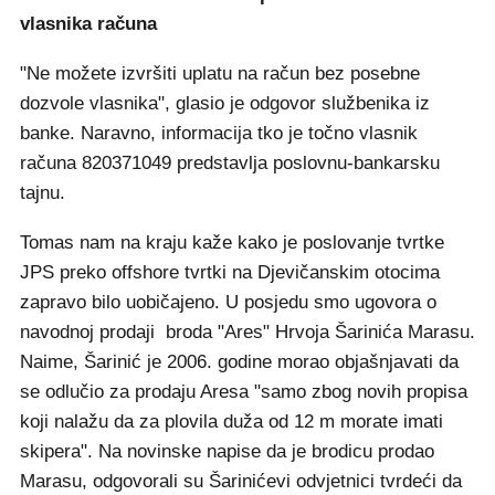
vlasnika računa
"Ne možete izvršiti uplatu na račun bez posebne
dozvole vlasnika", glasio je odgovor službenika iz
banke. Naravno, informacija tko je točno vlasnik
računa 820371049 predstavlja poslovnu-bankarsku
tajnu.
Tomas nam na kraju kaže kako je poslovanje tvrtke
JPS preko offshore tvrtki na Djevičanskim otocima
zapravo bilo uobičajeno. U posjedu smo ugovora o
navodnoj prodaji broda "Ares" Hrvoja Šarinića Marasu.
Naime, Šarinić je 2006. godine morao objašnjavati da
se odlučio za prodaju Aresa "samo zbog novih propisa
koji nalažu da za plovila duža od 12 m morate imati
skipera". Na novinske napise da je brodicu prodao
Marasu, odgovorali su Šarinićevi odvjetnici tvrdeći da