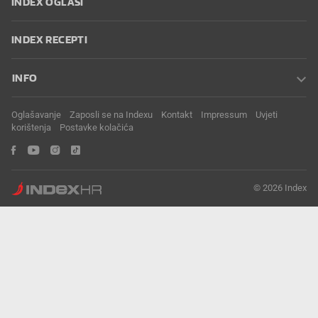
INDEX OGLASI
INDEX RECEPTI
INFO
Oglašavanje
Zaposli se na Indexu
Kontakt
Impressum
Uvjeti
korištenja
Postavke kolačića
© 2026 Index