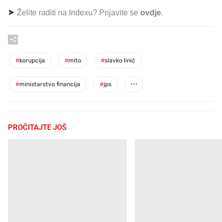
Želite raditi na Indexu? Prijavite se
ovdje
.
#
korupcija
#
mito
#
slavko linić
#
ministarstvo financija
#
jps
PROČITAJTE JOŠ