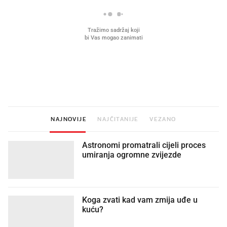
Što povezuje Lexus i
Kako su im čepovi boca d
legendarnog Ponyja?
nagradu od 10.000 eura
vjerovali"
NAJNOVIJE
NAJČITANIJE
VEZANO
Astronomi promatrali cijeli proces
umiranja ogromne zvijezde
Koga zvati kad vam zmija uđe u
kuću?