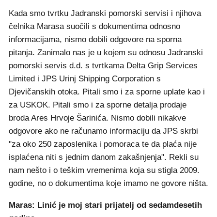
Kada smo tvrtku Jadranski pomorski servisi i njihova
čelnika Marasa suočili s dokumentima odnosno
informacijama, nismo dobili odgovore na sporna
pitanja. Zanimalo nas je u kojem su odnosu Jadranski
pomorski servis d.d. s tvrtkama Delta Grip Services
Limited i JPS Urinj Shipping Corporation s
Djevičanskih otoka. Pitali smo i za sporne uplate kao i
za USKOK. Pitali smo i za sporne detalja prodaje
broda Ares Hrvoje Šarinića. Nismo dobili nikakve
odgovore ako ne računamo informaciju da JPS skrbi
"za oko 250 zaposlenika i pomoraca te da plaća nije
isplaćena niti s jednim danom zakašnjenja". Rekli su
nam nešto i o teškim vremenima koja su stigla 2009.
godine, no o dokumentima koje imamo ne govore ništa.
Maras: Linić je moj stari prijatelj od sedamdesetih