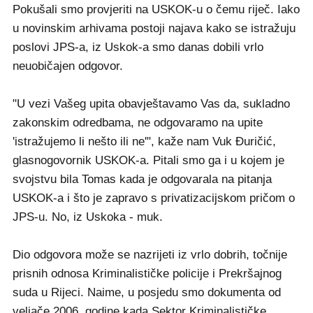
Pokušali smo provjeriti na USKOK-u o čemu riječ. Iako
u novinskim arhivama postoji najava kako se istražuju
poslovi JPS-a, iz Uskok-a smo danas dobili vrlo
neuobičajen odgovor.
"U vezi Vašeg upita obavještavamo Vas da, sukladno
zakonskim odredbama, ne odgovaramo na upite
'istražujemo li nešto ili ne'", kaže nam Vuk Đuričić,
glasnogovornik USKOK-a. Pitali smo ga i u kojem je
svojstvu bila Tomas kada je odgovarala na pitanja
USKOK-a i što je zapravo s privatizacijskom pričom o
JPS-u. No, iz Uskoka - muk.
Dio odgovora može se nazrijeti iz vrlo dobrih, točnije
prisnih odnosa Kriminalističke policije i Prekršajnog
suda u Rijeci. Naime, u posjedu smo dokumenta od
veljače 2006. godine kada Sektor Kriminalističke