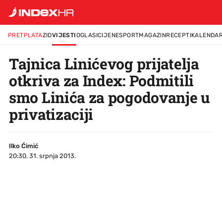
PRETPLATA
ZID
VIJESTI
OGLASI
CIJENE
SPORT
MAGAZIN
RECEPTI
KALENDA
Tajnica Linićevog prijatelja
otkriva za Index: Podmitili
smo Linića za pogodovanje u
privatizaciji
Ilko Ćimić
20:30, 31. srpnja 2013.