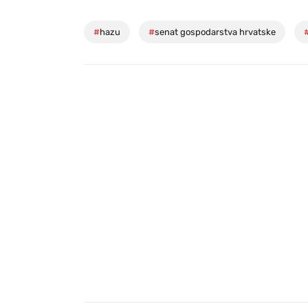
#
hazu
#
senat gospodarstva hrvatske