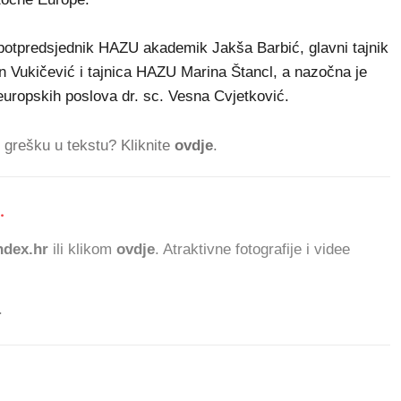
potpredsjednik HAZU akademik Jakša Barbić, glavni tajnik
Vukičević i tajnica HAZU Marina Štancl, a nazočna je
i europskih poslova dr. sc. Vesna Cvjetković.
ti grešku u tekstu? Kliknite
ovdje
.
.
10
dex.hr
ili klikom
ovdje
. Atraktivne fotografije i videe
.