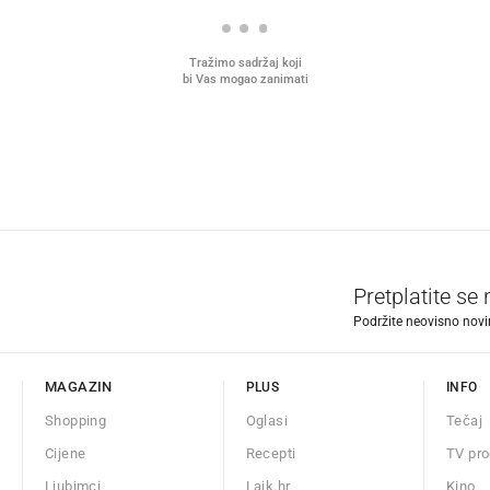
Tražimo sadržaj koji
bi Vas mogao zanimati
Pretplatite se
Podržite neovisno novin
MAGAZIN
PLUS
INFO
Shopping
Oglasi
Tečaj
Cijene
Recepti
TV pr
Ljubimci
Lajk.hr
Kino