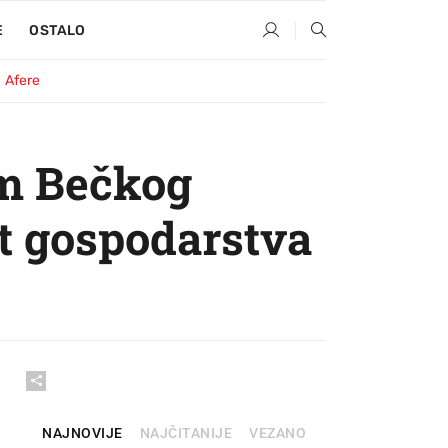
E
OSTALO
Afere
om Bečkog
t gospodarstva
NAJNOVIJE
NAJČITANIJE
VEZANO