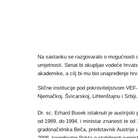
Na sastanku se razgovaralo o mogućnosti d
umjetnosti. Senat bi okupljao vodeće hrvats
akademike, a cilj bi mu bio unapređenje hr
Slične institucije pod pokroviteljstvom VEF-
Njemačkoj, Švicarskoj, Lihtenštajnu i Srbiji.
Dr. sc. Erhard Busek istaknuti je austrijski 
od 1989. do 1994. i ministar znanosti te od 
gradonačelnika Beča, predstavnik Austrije u
2008. koordinator Pakta o stabilnosti jugoi