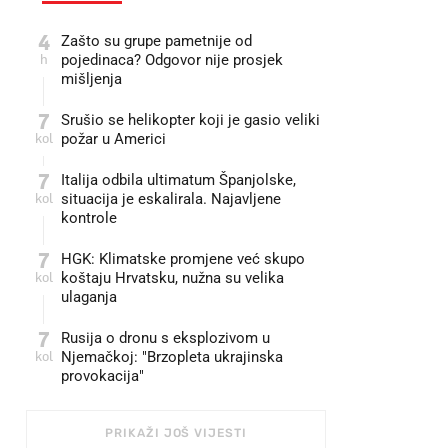
4
Zašto su grupe pametnije od
h
pojedinaca? Odgovor nije prosjek
mišljenja
7
Srušio se helikopter koji je gasio veliki
kol
požar u Americi
7
Italija odbila ultimatum Španjolske,
kol
situacija je eskalirala. Najavljene
kontrole
7
HGK: Klimatske promjene već skupo
kol
koštaju Hrvatsku, nužna su velika
ulaganja
7
Rusija o dronu s eksplozivom u
kol
Njemačkoj: "Brzopleta ukrajinska
provokacija"
PRIKAŽI JOŠ VIJESTI