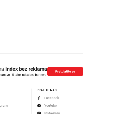
 na
Index bez reklama
Pretplatite se
arstvo i čitajte Index bez bannera.
PRATITE NAS
Facebook
ogram
Youtube
Instagram