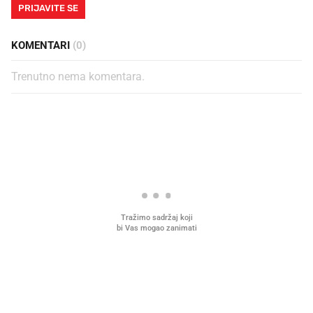
PRIJAVITE SE
KOMENTARI
(0)
Trenutno nema komentara.
PROČITAJTE JOŠ
Što povezuje Lexus i
Kako su im čepovi boca d
legendarnog Ponyja?
nagradu od 10.000 eura
vjerovali"