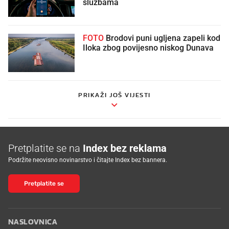
službama
FOTO
Brodovi puni ugljena zapeli kod
Iloka zbog povijesno niskog Dunava
PRIKAŽI JOŠ VIJESTI
Pretplatite se na
Index bez reklama
Podržite neovisno novinarstvo i čitajte Index bez bannera.
Pretplatite se
NASLOVNICA