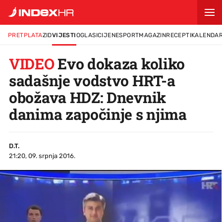
PRETPLATA
ZID
VIJESTI
OGLASI
CIJENE
SPORT
MAGAZIN
RECEPTI
KALENDA
VIDEO
Evo dokaza koliko
sadašnje vodstvo HRT-a
obožava HDZ: Dnevnik
danima započinje s njima
D.T.
21:20, 09. srpnja 2016.