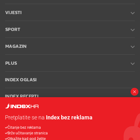
VIJESTI
SPORT
MAGAZIN
PLUS
INDEX OGLASI
INDEX RECEPTI
INFO
Pretplatite se na
Index bez reklama
Čitanje bez reklama
Oglašavanje
Zaposli se na Indexu
Kontakt
Impressum
Uvjeti
Brže učitavanje stranica
korištenja
Postavke kolačića
Otkažite kad god želite