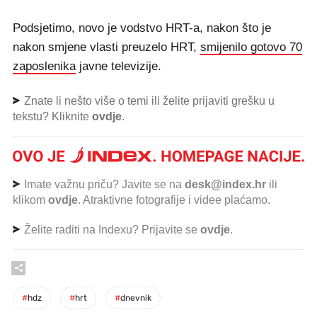
Podsjetimo, novo je vodstvo HRT-a, nakon što je
nakon smjene vlasti preuzelo HRT,
smijenilo gotovo 70
zaposlenika
javne televizije.
Znate li nešto više o temi ili želite prijaviti grešku u
tekstu? Kliknite
ovdje
.
Imate važnu priču? Javite se na
desk@index.hr
ili
klikom
ovdje
. Atraktivne fotografije i videe plaćamo.
Želite raditi na Indexu? Prijavite se
ovdje
.
#
hdz
#
hrt
#
dnevnik