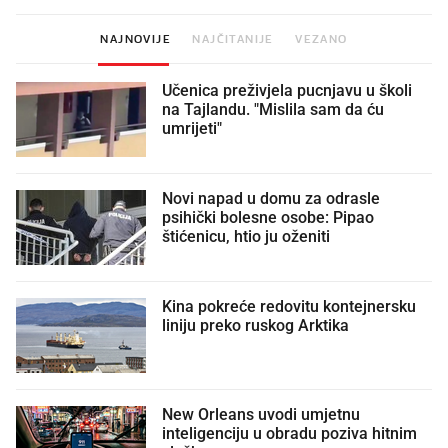
NAJNOVIJE
NAJČITANIJE
VEZANO
Učenica preživjela pucnjavu u školi
na Tajlandu. "Mislila sam da ću
umrijeti"
Novi napad u domu za odrasle
psihički bolesne osobe: Pipao
štićenicu, htio ju oženiti
Kina pokreće redovitu kontejnersku
liniju preko ruskog Arktika
New Orleans uvodi umjetnu
inteligenciju u obradu poziva hitnim