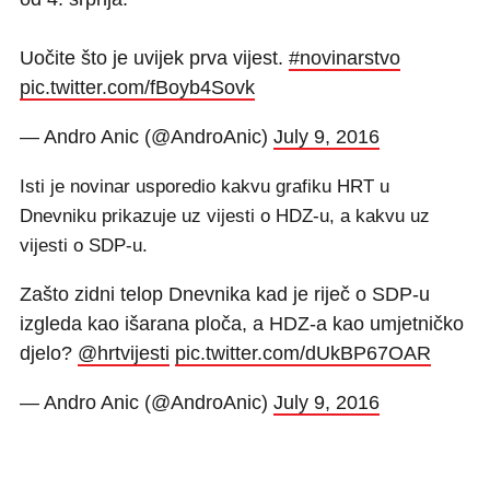
Uočite što je uvijek prva vijest.
#novinarstvo
pic.twitter.com/fBoyb4Sovk
— Andro Anic (@AndroAnic)
July 9, 2016
Isti je novinar usporedio kakvu grafiku HRT u
Dnevniku prikazuje uz vijesti o HDZ-u, a kakvu uz
vijesti o SDP-u.
Zašto zidni telop Dnevnika kad je riječ o SDP-u
izgleda kao išarana ploča, a HDZ-a kao umjetničko
djelo?
@hrtvijesti
pic.twitter.com/dUkBP67OAR
— Andro Anic (@AndroAnic)
July 9, 2016