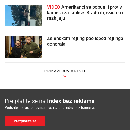
VIDEO
Amerikanci se pobunili protiv
kamera za tablice. Kradu ih, skidaju i
razbijaju
Zelenskom rejting pao ispod rejtinga
generala
PRIKAŽI JOŠ VIJESTI
Pretplatite se na
Index bez reklama
Podržite neovisno novinarstvo i čitajte Index bez bannera.
Pretplatite se