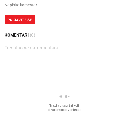
PRIJAVITE SE
KOMENTARI
(0)
Trenutno nema komentara.
PROČITAJTE JOŠ
Mjesecima planiramo novu
Što povezuje Lexus i