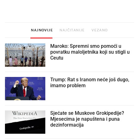
kuhinju, a jednu važnu odluku
legendarnog Ponyja?
donesemo u samo deset minuta
NAJNOVIJE
NAJČITANIJE
VEZANO
Maroko: Spremni smo pomoći u
povratku maloljetnika koji su stigli u
Ceutu
Trump: Rat s Iranom neće još dugo,
imamo problem
Sjećate se Muskove Grokipedije?
Mjesecima je napuštena i puna
dezinformacija