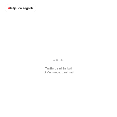
#
letjelica zagreb
PROČITAJTE JOŠ
Mjesecima planiramo novu
Što povezuje Lexus i
kuhinju, a jednu važnu odluku
legendarnog Ponyja?
donesemo u samo deset minuta