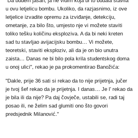
"Da budem jasan, ja ne vidim koja bi to budala stavila
u ovu letjelicu bombu. Ukoliko, da razjasnimo, iz ove
letjelice izvadite opremu za izviđanje, detekciju,
ometanje, za bilo što, umjesto nje vi možete staviti
toliko tešku količinu eksploziva. A da bi neki kreten
sad tu stavljao avijacijsku bombu… Vi možete,
teoretski, staviti eksploziv, ali da je on bio unutra
zaista… Danas ne bi bilo pola krila studentskog doma
u onoj ulici", rekao je pa prokomentirao Banožića:
"Dakle, prije 36 sati si rekao da to nije prijetnja, jučer
je tvoj šef rekao da je prijetnja. I danas… Je l’ rekao da
je bila ili da nije? Pa daj čovječe, ustabili se, radi taj
posao ili, ne želim sad glumiti ono što govori
predsjednik Milanović."