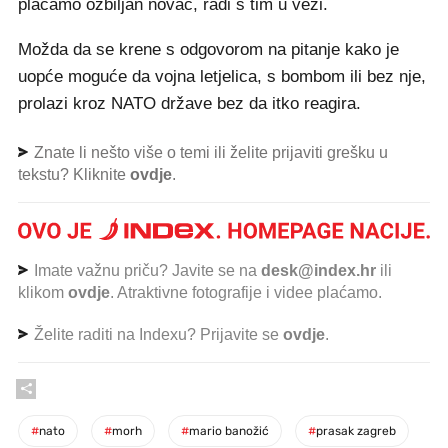
plaćamo ozbiljan novac, radi s tim u vezi.
Možda da se krene s odgovorom na pitanje kako je
uopće moguće da vojna letjelica, s bombom ili bez nje,
prolazi kroz NATO države bez da itko reagira.
Znate li nešto više o temi ili želite prijaviti grešku u
tekstu? Kliknite
ovdje
.
Imate važnu priču? Javite se na
desk@index.hr
ili
klikom
ovdje
. Atraktivne fotografije i videe plaćamo.
Želite raditi na Indexu? Prijavite se
ovdje
.
#
nato
#
morh
#
mario banožić
#
prasak zagreb