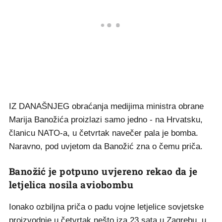
IZ DANAŠNJEG obraćanja medijima ministra obrane
Marija Banožića proizlazi samo jedno - na Hrvatsku,
članicu NATO-a, u četvrtak navečer pala je bomba.
Naravno, pod uvjetom da Banožić zna o čemu priča.
Banožić je potpuno uvjereno rekao da je
letjelica nosila aviobombu
Ionako ozbiljna priča o padu vojne letjelice sovjetske
proizvodnje u četvrtak nešto iza 23 sata u Zagrebu, u