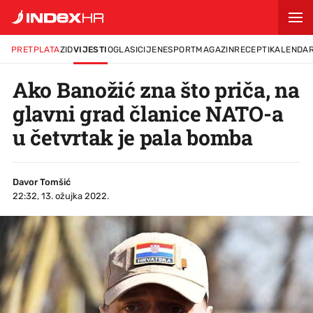
PRETPLATA
ZID
VIJESTI
OGLASI
CIJENE
SPORT
MAGAZIN
RECEPTI
KALENDA
Ako Banožić zna što priča, na
glavni grad članice NATO-a
u četvrtak je pala bomba
Davor Tomšić
22:32, 13. ožujka 2022.