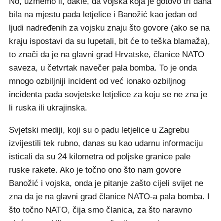
No, uzmemo li, dakle, da vojska koja je gotovo tri dana
bila na mjestu pada letjelice i Banožić kao jedan od
ljudi nadređenih za vojsku znaju što govore (ako se na
kraju ispostavi da su lupetali, bit će to teška blamaža),
to znači da je na glavni grad Hrvatske, članice NATO
saveza, u četvrtak navečer pala bomba. To je onda
mnogo ozbiljniji incident od već ionako ozbiljnog
incidenta pada sovjetske letjelice za koju se ne zna je
li ruska ili ukrajinska.
Svjetski mediji, koji su o padu letjelice u Zagrebu
izvijestili tek rubno, danas su kao udarnu informaciju
isticali da su 24 kilometra od poljske granice pale
ruske rakete. Ako je točno ono što nam govore
Banožić i vojska, onda je pitanje zašto cijeli svijet ne
zna da je na glavni grad članice NATO-a pala bomba. I
što točno NATO, čija smo članica, za što naravno