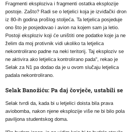
Fragmenti eksploziva i fragmenti ostatka eksplozije
postoje. Zašto? Radi se o letjelici koja je izviđački dron
iz 80-ih godina prošlog stoljeća. Ta letjelica posjeduje
ono što je posjedovao i avion na kojem sam ja letio.
Postoji eksploziv koji će uništiti one podatke koje ja ne
želim da moj protivnik vidi ukoliko ta letjelica
nekontrolirano padne na neki teritorij. Taj eksploziv se
ne aktivira ako letjelica kontrolirano pada", rekao je
Selak za N1 pa dodao da je u ovom slučaju letjelica
padala nekontrolirano.
Selak Banožiću: Pa daj čovječe, ustabili se
Selak tvrdi da, kada bi u letjelici doista bila prava
aviobomba, nakon njene eksplozije više ne bi bilo pola
paviljona studentskog doma.