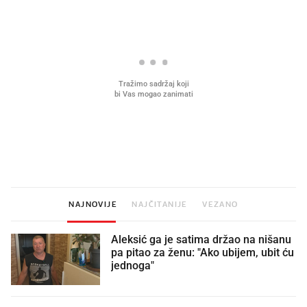
Što povezuje Lexus i
Kako su im čepovi boca d
legendarnog Ponyja?
nagradu od 10.000 eura
vjerovali"
NAJNOVIJE
NAJČITANIJE
VEZANO
Aleksić ga je satima držao na nišanu
pa pitao za ženu: "Ako ubijem, ubit ću
jednoga"