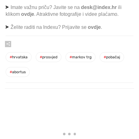
Imate važnu priču? Javite se na
desk@index.hr
ili
klikom
ovdje
. Atraktivne fotografije i videe plaćamo.
Želite raditi na Indexu? Prijavite se
ovdje
.
#
hrvatska
#
prosvjed
#
markov trg
#
pobačaj
#
abortus
PROČITAJTE JOŠ