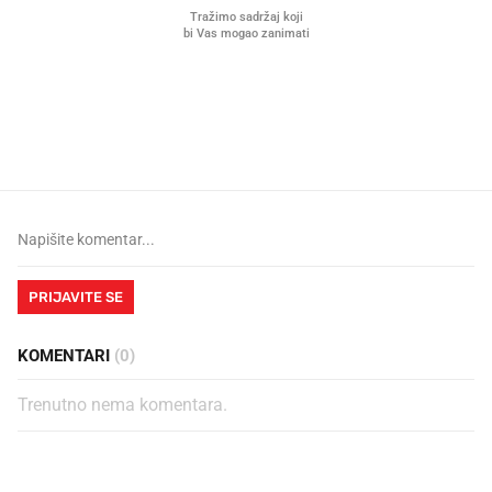
Što povezuje Lexus i
Kako su im čepovi boca d
legendarnog Ponyja?
nagradu od 10.000 eura
vjerovali"
PRIJAVITE SE
KOMENTARI
(0)
Trenutno nema komentara.
PROČITAJTE JOŠ