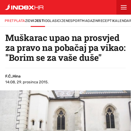
PRETPLATA
ZID
VIJESTI
OGLASI
CIJENE
SPORT
MAGAZIN
RECEPTI
KALENDA
Muškarac upao na prosvjed
za pravo na pobačaj pa vikao:
"Borim se za vaše duše"
F.Ć.,Hina
14:08, 29. prosinca 2015.