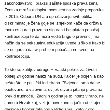
zakonodavstvo i praksu zaštite ljudska prava žena.
Ženska mreža u dopisu podsjeća na zadnje preporuke
iz 2015. Odbora UN-a o sprečavanju svih oblika
diskriminacije žena gdje se izrijekom kaže da država
mora osigurati pravo na siguran i besplatan pobačaj i
kontracepciju te da mora voditi brigu o prevenciji na
način da se seksualna edukacija uvede u škole kako bi
se osiguralo da se problem pobačaja ne svodi na
kontracepciju.
To što se zahtjev udruge Hrvatski pokret za život i
obitelj 24 godine nalazi na sudu, Kučer je ocijenila kao
nešto što je politički indicirano. "Svjedoci smo da se
opetovano, u valovima, uvijek otvara pitanje prava na
prekid trudnoće. Zadnjih godina je to intenzivirano, ne
samo u Hrvatskoj, već je povezano s jačim utjecajem
desnice i konzervativnog katolicizma i katoličkog