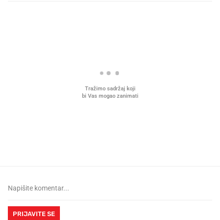
PROČITAJTE JOŠ
Što povezuje Lexus i
Kako su im čepovi boca d
legendarnog Ponyja?
nagradu od 10.000 eura
vjerovali"
PRIJAVITE SE