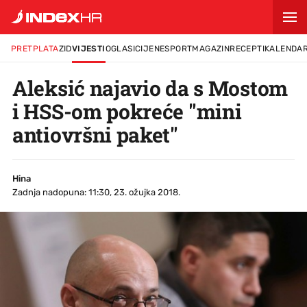
PRETPLATA
ZID
VIJESTI
OGLASI
CIJENE
SPORT
MAGAZIN
RECEPTI
KALENDA
Aleksić najavio da s Mostom
i HSS-om pokreće "mini
antiovršni paket"
Hina
Zadnja nadopuna: 11:30, 23. ožujka 2018.