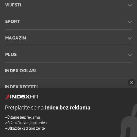
VIJESTI
SPORT
MAGAZIN
PLUS
INDEX OGLASI
INDEX RECEPTI
INFO
Pretplatite se na
Index bez reklama
Čitanje bez reklama
Oglašavanje
Zaposli se na Indexu
Kontakt
Impressum
Uvjeti
Brže učitavanje stranica
korištenja
Postavke kolačića
Otkažite kad god želite