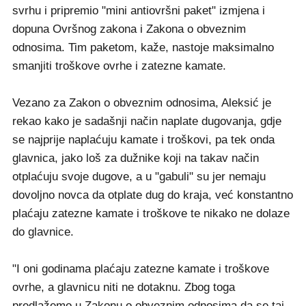
svrhu i pripremio "mini antiovršni paket" izmjena i
dopuna Ovršnog zakona i Zakona o obveznim
odnosima. Tim paketom, kaže, nastoje maksimalno
smanjiti troškove ovrhe i zatezne kamate.
Vezano za Zakon o obveznim odnosima, Aleksić je
rekao kako je sadašnji način naplate dugovanja, gdje
se najprije naplaćuju kamate i troškovi, pa tek onda
glavnica, jako loš za dužnike koji na takav način
otplaćuju svoje dugove, a u "gabuli" su jer nemaju
dovoljno novca da otplate dug do kraja, već konstantno
plaćaju zatezne kamate i troškove te nikako ne dolaze
do glavnice.
"I oni godinama plaćaju zatezne kamate i troškove
ovrhe, a glavnicu niti ne dotaknu. Zbog toga
predlažemo u Zakonu o obveznim odnosima da se taj