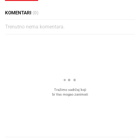
KOMENTARI
(0)
Trenutno nema komentara.
PROČITAJTE JOŠ
Što povezuje Lexus i
Kako su im čepovi boca d
legendarnog Ponyja?
nagradu od 10.000 eura
vjerovali"