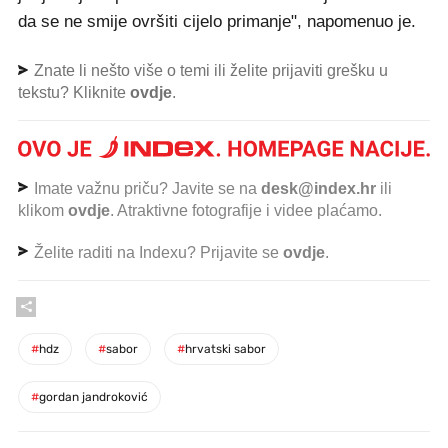
da se ne smije ovršiti cijelo primanje", napomenuo je.
Znate li nešto više o temi ili želite prijaviti grešku u
tekstu? Kliknite
ovdje
.
Imate važnu priču? Javite se na
desk@index.hr
ili
klikom
ovdje
. Atraktivne fotografije i videe plaćamo.
Želite raditi na Indexu? Prijavite se
ovdje
.
#
hdz
#
sabor
#
hrvatski sabor
#
gordan jandroković