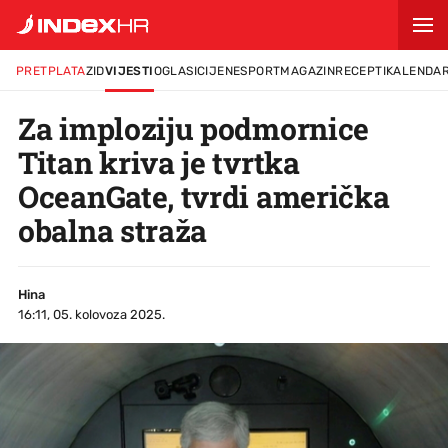
PRETPLATA
ZID
VIJESTI
OGLASI
CIJENE
SPORT
MAGAZIN
RECEPTI
KALENDA
Za imploziju podmornice
Titan kriva je tvrtka
OceanGate, tvrdi američka
obalna straža
Hina
16:11, 05. kolovoza 2025.