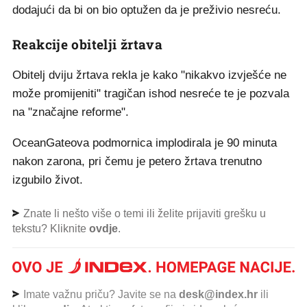
dodajući da bi on bio optužen da je preživio nesreću.
Reakcije obitelji žrtava
Obitelj dviju žrtava rekla je kako "nikakvo izvješće ne
može promijeniti" tragičan ishod nesreće te je pozvala
na "značajne reforme".
OceanGateova podmornica implodirala je 90 minuta
nakon zarona, pri čemu je petero žrtava trenutno
izgubilo život.
Znate li nešto više o temi ili želite prijaviti grešku u
tekstu? Kliknite
ovdje
.
Imate važnu priču? Javite se na
desk@index.hr
ili