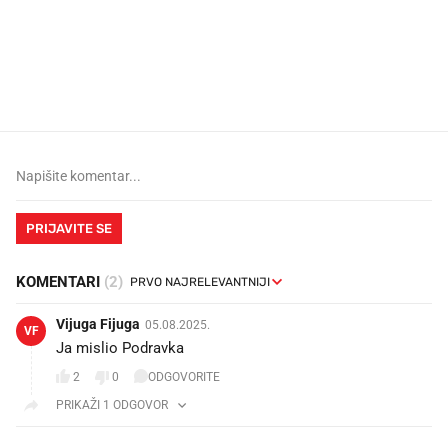
Što povezuje Lexus i
Kako su im čepovi boca d
legendarnog Ponyja?
nagradu od 10.000 eura
vjerovali"
PRIJAVITE SE
KOMENTARI
(2)
Vijuga Fijuga
05.08.2025.
VF
Ja mislio Podravka
2
0
ODGOVORITE
PRIKAŽI 1 ODGOVOR