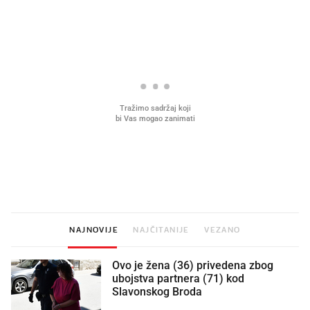
PROČITAJTE JOŠ
Što povezuje Lexus i
Kako su im čepovi boca d
legendarnog Ponyja?
nagradu od 10.000 eura
vjerovali"
NAJNOVIJE
NAJČITANIJE
VEZANO
Ovo je žena (36) privedena zbog
ubojstva partnera (71) kod
Slavonskog Broda