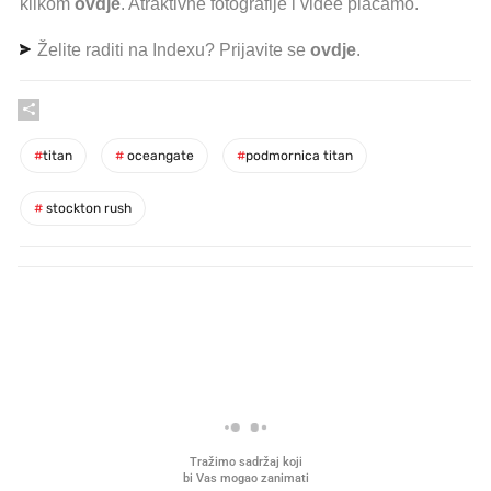
klikom
ovdje
. Atraktivne fotografije i videe plaćamo.
Želite raditi na Indexu? Prijavite se
ovdje
.
#
titan
#
oceangate
#
podmornica titan
#
stockton rush
PROČITAJTE JOŠ