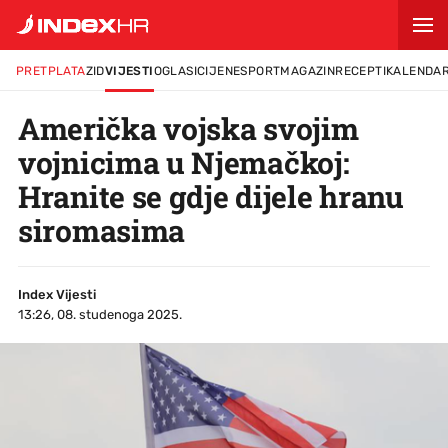
PRETPLATA
ZID
VIJESTI
OGLASI
CIJENE
SPORT
MAGAZIN
RECEPTI
KALENDA
Američka vojska svojim
vojnicima u Njemačkoj:
Hranite se gdje dijele hranu
siromasima
Index Vijesti
13:26, 08. studenoga 2025.