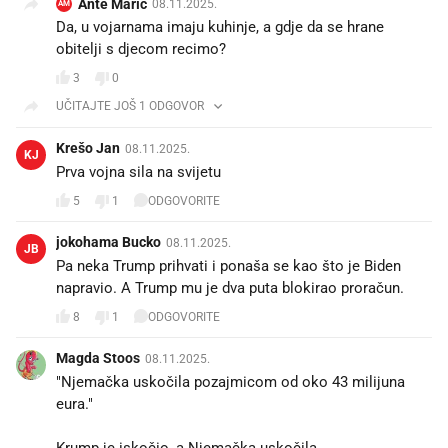
Ante Maric
08.11.2025.
AM
Da, u vojarnama imaju kuhinje, a gdje da se hrane
obitelji s djecom recimo?
3
0
UČITAJTE JOŠ 1 ODGOVOR
Krešo Jan
08.11.2025.
KJ
Prva vojna sila na svijetu 🤣
5
1
ODGOVORITE
jokohama Bucko
08.11.2025.
JB
Pa neka Trump prihvati i ponaša se kao što je Biden
napravio. A Trump mu je dva puta blokirao proračun.
8
1
ODGOVORITE
Magda Stoos
08.11.2025.
"Njemačka uskočila pozajmicom od oko 43 milijuna
eura."
Krump je iskočio, a Njemačka uskočila.