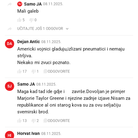
Samo JA
08.11.2025.
SJ
Mali galeb 👍
5
0
UČITAJTE JOŠ 1 ODGOVOR
Dejan Antic
08.11.2025.
DA
Americki vojnici gladuju,izlizani pneumatici i nemaju
strljiva.
Nekako mi zvuci poznato.
17
1
ODGOVORITE
Samo JA
08.11.2025.
SJ
Maga kad tad ide gdje i 💩završe.Dovoljan je primjer
Marjorie Taylor Greene i njezine zadnje izjave.Nisam za
republikance al oni starog kova su za ovu seljačiju
svemirski brod.
13
2
ODGOVORITE
Horvat Ivan
08.11.2025.
HI