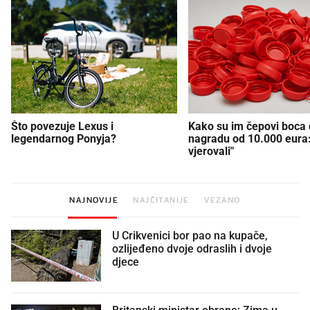
Što povezuje Lexus i
Kako su im čepovi boca d
legendarnog Ponyja?
nagradu od 10.000 eura
vjerovali"
NAJNOVIJE
NAJČITANIJE
VEZANO
U Crikvenici bor pao na kupače,
ozlijeđeno dvoje odraslih i dvoje
djece