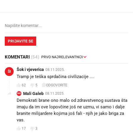
PRIJAVITE SE
KOMENTARI
(54)
Šok i vjeverica
08.11.2025.
ŠI
Tramp je teška sprdačina civilizacije ....
62
5
ODGOVORITE
Mali Galeb
08.11.2025.
MG
Demokrati brane ono malo od zdravstvenog sustava šta
imaju da im ove lopovčine još ne uzmu, vi samo i dalje
branite milijardere kojima još fali - njih je jako briga za
vas.
17
3