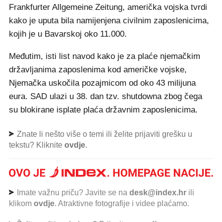
Frankfurter Allgemeine Zeitung, američka vojska tvrdi
kako je uputa bila namijenjena civilnim zaposlenicima,
kojih je u Bavarskoj oko 11.000.
Međutim, isti list navod kako je za plaće njemačkim
državljanima zaposlenima kod američke vojske,
Njemačka uskočila pozajmicom od oko 43 milijuna
eura. SAD ulazi u 38. dan tzv. shutdowna zbog čega
su blokirane isplate plaća državnim zaposlenicima.
Znate li nešto više o temi ili želite prijaviti grešku u
tekstu? Kliknite
ovdje
.
Imate važnu priču? Javite se na
desk@index.hr
ili
klikom
ovdje
. Atraktivne fotografije i videe plaćamo.