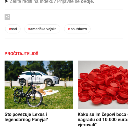
Želite raditi na Indexu? Prijavite se
ovdje
.
#
sad
#
američka vojska
#
shutdown
PROČITAJTE JOŠ
Što povezuje Lexus i
Kako su im čepovi boca d
legendarnog Ponyja?
nagradu od 10.000 eura
vjerovali"