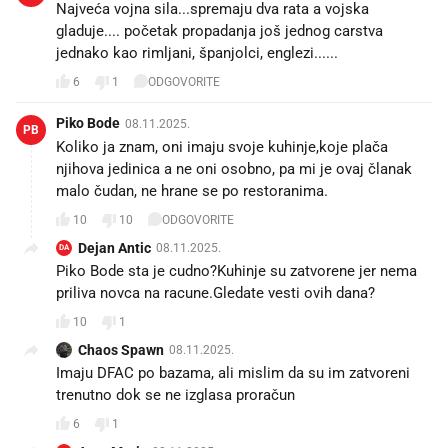
Najveća vojna sila...spremaju dva rata a vojska
gladuje.... početak propadanja još jednog carstva
jednako kao rimljani, španjolci, englezi......
6
1
ODGOVORITE
Piko Bode
08.11.2025.
PB
Koliko ja znam, oni imaju svoje kuhinje,koje plača
njihova jedinica a ne oni osobno, pa mi je ovaj članak
malo čudan, ne hrane se po restoranima.
10
10
ODGOVORITE
Dejan Antic
08.11.2025.
DA
Piko Bode sta je cudno?Kuhinje su zatvorene jer nema
priliva novca na racune.Gledate vesti ovih dana?
10
1
Chaos Spawn
08.11.2025.
Imaju DFAC po bazama, ali mislim da su im zatvoreni
trenutno dok se ne izglasa proračun
6
1