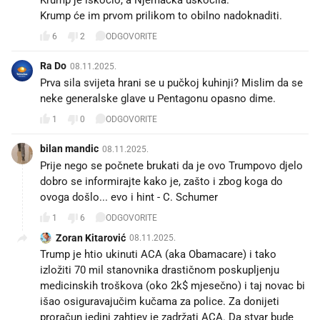
Krump će im prvom prilikom to obilno nadoknaditi.
6
2
ODGOVORITE
Ra Do
08.11.2025.
Prva sila svijeta hrani se u pučkoj kuhinji? Mislim da se
neke generalske glave u Pentagonu opasno dime.
1
0
ODGOVORITE
bilan mandic
08.11.2025.
Prije nego se počnete brukati da je ovo Trumpovo djelo
dobro se informirajte kako je, zašto i zbog koga do
ovoga došlo... evo i hint - C. Schumer
1
6
ODGOVORITE
Zoran Kitarović
08.11.2025.
Trump je htio ukinuti ACA (aka Obamacare) i tako
izložiti 70 mil stanovnika drastičnom poskupljenju
medicinskih troškova (oko 2k$ mjesečno) i taj novac bi
išao osiguravajučim kučama za police. Za donijeti
proračun jedini zahtjev je zadržati ACA. Da stvar bude