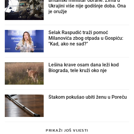
Britanski ministar obrane: Zima u
Ukrajini više nije godišnje doba. Ona
je oružje
Selak Raspudić traži pomoć
Milanovića zbog otpada u Gospiću:
"Kad, ako ne sad?"
Lešina krave osam dana leži kod
Biograda, tele kruži oko nje
Štakom pokušao ubiti ženu u Poreču
PRIKAŽI JOŠ VIJESTI