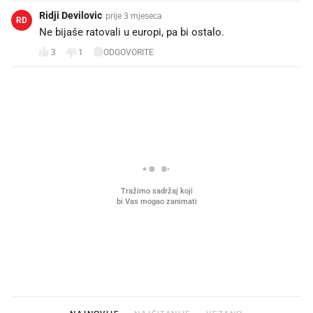
Ridji Devilovic
prije 3 mjeseca
RD
Ne bijaše ratovali u europi, pa bi ostalo.
3
1
ODGOVORITE
PROČITAJTE JOŠ
Što povezuje Lexus i
Kako su im čepovi boca d
legendarnog Ponyja?
nagradu od 10.000 eura
vjerovali"
NAJNOVIJE
NAJČITANIJE
VEZANO