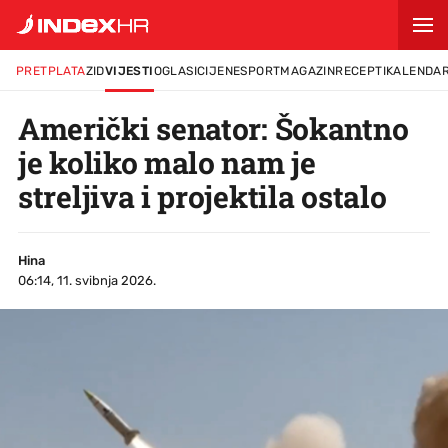
PRETPLATA
ZID
VIJESTI
OGLASI
CIJENE
SPORT
MAGAZIN
RECEPTI
KALENDA
Američki senator: Šokantno
je koliko malo nam je
streljiva i projektila ostalo
Hina
06:14, 11. svibnja 2026.