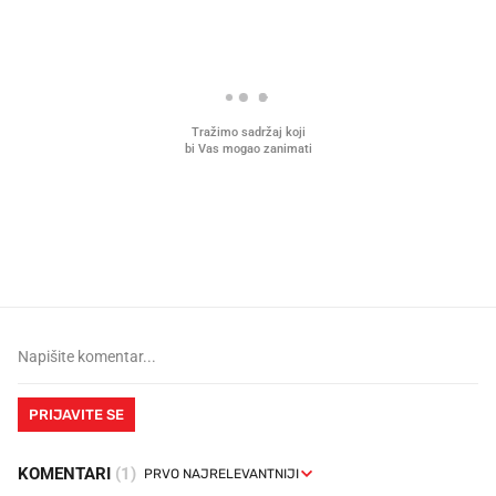
Što povezuje Lexus i
Kako su im čepovi boca d
legendarnog Ponyja?
nagradu od 10.000 eura
vjerovali"
PRIJAVITE SE
KOMENTARI
(1)