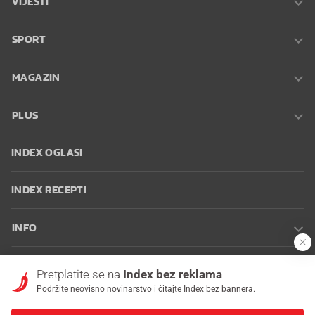
SPORT
MAGAZIN
PLUS
INDEX OGLASI
INDEX RECEPTI
INFO
Oglašavanje
Zaposli se na Indexu
Kontakt
Impressum
Uvjeti
Pretplatite se na
Index bez reklama
korištenja
Postavke kolačića
Podržite neovisno novinarstvo i čitajte Index bez bannera.