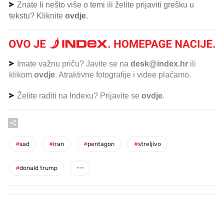
Znate li nešto više o temi ili želite prijaviti grešku u
tekstu? Kliknite
ovdje
.
Imate važnu priču? Javite se na
desk@index.hr
ili
klikom
ovdje
. Atraktivne fotografije i videe plaćamo.
Želite raditi na Indexu? Prijavite se
ovdje
.
#
sad
#
iran
#
pentagon
#
streljivo
#
donald trump
PROČITAJTE JOŠ