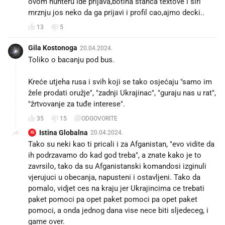
ovom hunteru ide prijava,botina stanca textove i siri
mrznju jos neko da ga prijavi i profil cao,ajmo decki..
13
5
Gila Kostonoga
20.04.2024.
Toliko o bacanju pod bus.
Kreće utjeha rusa i svih koji se tako osjećaju "samo im
žele prodati oružje", "zadnji Ukrajinac", "guraju nas u rat",
"žrtvovanje za tuđe interese".
35
15
ODGOVORITE
Istina Globalna
20.04.2024.
IG
Tako su neki kao ti pricali i za Afganistan, "evo vidite da
ih podrzavamo do kad god treba", a znate kako je to
zavrsilo, tako da su Afganistanski komandosi izginuli
vjerujuci u obecanja, napusteni i ostavljeni. Tako da
pomalo, vidjet ces na kraju jer Ukrajincima ce trebati
paket pomoci pa opet paket pomoci pa opet paket
pomoci, a onda jednog dana vise nece biti sljedeceg, i
game over.