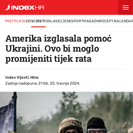
PRETPLATA
ZID
VIJESTI
OGLASI
CIJENE
SPORT
MAGAZIN
RECEPTI
KALENDA
Amerika izglasala pomoć
Ukrajini. Ovo bi moglo
promijeniti tijek rata
Index Vijesti, Hina
Zadnja nadopuna: 21:06, 20. travnja 2024.