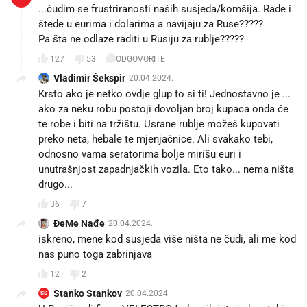
...čudim se frustriranosti naših susjeda/komšija. Rade i
štede u eurima i dolarima a navijaju za Ruse?????
Pa šta ne odlaze raditi u Rusiju za rublje?????
127
53
ODGOVORITE
Vladimir Šekspir
20.04.2024.
Krsto ako je netko ovdje glup to si ti! Jednostavno je ...
ako za neku robu postoji dovoljan broj kupaca onda će
te robe i biti na tržištu. Usrane rublje možeš kupovati
preko neta, hebale te mjenjačnice. Ali svakako tebi,
odnosno vama seratorima bolje mirišu euri i
unutrašnjost zapadnjačkih vozila. Eto tako... nema ništa
drugo...
36
7
ĐeMe Nađe
20.04.2024.
iskreno, mene kod susjeda više ništa ne čudi, ali me kod
nas puno toga zabrinjava
12
2
Stanko Stankov
20.04.2024.
SS