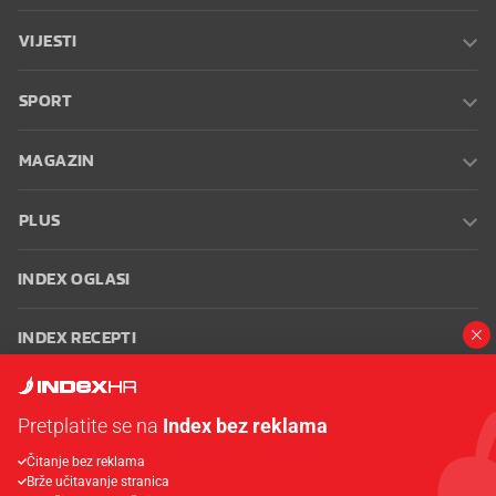
VIJESTI
SPORT
MAGAZIN
PLUS
INDEX OGLASI
INDEX RECEPTI
INFO
Pretplatite se na
Index bez reklama
Oglašavanje
Zaposli se na Indexu
Kontakt
Impressum
Uvjeti
Čitanje bez reklama
korištenja
Postavke kolačića
Brže učitavanje stranica