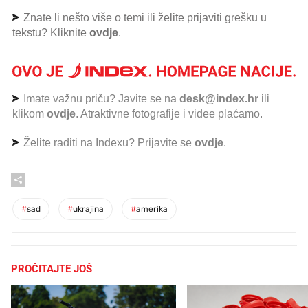
Znate li nešto više o temi ili želite prijaviti grešku u
tekstu? Kliknite
ovdje
.
Imate važnu priču? Javite se na
desk@index.hr
ili
klikom
ovdje
. Atraktivne fotografije i videe plaćamo.
Želite raditi na Indexu? Prijavite se
ovdje
.
#
sad
#
ukrajina
#
amerika
PROČITAJTE JOŠ