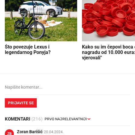
Što povezuje Lexus i
Kako su im čepovi boca d
legendarnog Ponyja?
nagradu od 10.000 eura
vjerovali"
PRIJAVITE SE
KOMENTARI
(216)
Zoran Barišić
20.04.2024.
ZB