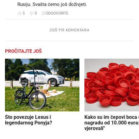
Rusiju. Svašta ćemo još doživjeti.
5
0
ODGOVORITE
JOŠ 119 KOMENTARA
PROČITAJTE JOŠ
Što povezuje Lexus i
Kako su im čepovi boca d
legendarnog Ponyja?
nagradu od 10.000 eura
vjerovali"