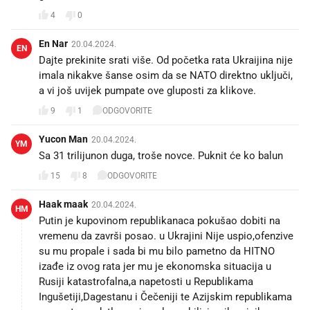
4
0
En Nar
20.04.2024.
EN
Dajte prekinite srati više. Od početka rata Ukraijina nije
imala nikakve šanse osim da se NATO direktno uključi,
a vi još uvijek pumpate ove gluposti za klikove.
9
1
ODGOVORITE
Yucon Man
20.04.2024.
YM
Sa 31 trilijunon duga, troše novce. Puknit će ko balun
15
8
ODGOVORITE
Haak maak
20.04.2024.
HM
Putin je kupovinom republikanaca pokušao dobiti na
vremenu da završi posao. u Ukrajini Nije uspio,ofenzive
su mu propale i sada bi mu bilo pametno da HITNO
izađe iz ovog rata jer mu je ekonomska situacija u
Rusiji katastrofalna,a napetosti u Republikama
Ingušetiji,Dagestanu i Čečeniji te Azijskim republikama