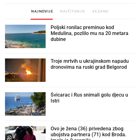
NAJNOVIJE
NAJČITANIJE
VEZANO
Poljski ronilac preminuo kod
Medulina, pozlilo mu na 20 metara
dubine
Troje mrtvih u ukrajinskom napadu
dronovima na ruski grad Belgorod
Švicarac i Rus snimali golu djecu u
Istri
Ovo je žena (36) privedena zbog
ubojstva partnera (71) kod Broda.