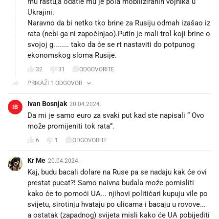
mu rastu,a odatle mu je pola mobiliziranih vojnika u
Ukrajini.
Naravno da bi netko tko brine za Rusiju odmah izašao iz
rata (nebi ga ni započinjao).Putin je mali trol koji brine o
svojoj g........ tako da će se rt nastaviti do potpunog
ekonomskog sloma Rusije.
32
31
ODGOVORITE
PRIKAŽI 1 ODGOVOR
Ivan Bosnjak
20.04.2024.
IB
Da mi je samo euro za svaki put kad ste napisali “ Ovo
može promijeniti tok rata”.
6
1
ODGOVORITE
Kr Me
20.04.2024.
Kaj, budu bacali dolare na Ruse pa se nadaju kak će ovi
prestat pucat?! Samo naivna budala može pomisliti
kako će to pomoći UA... njihovi političari kupuju vile po
svijetu, sirotinju hvataju po ulicama i bacaju u rovove...
a ostatak (zapadnog) svijeta misli kako će UA pobijediti