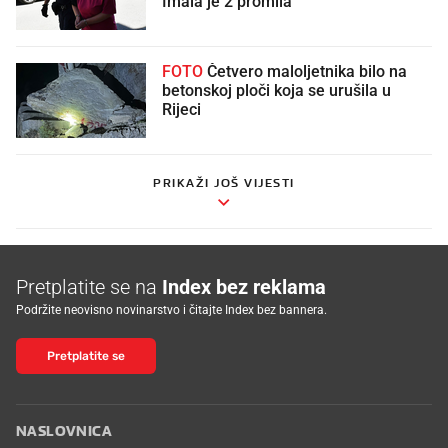
Imala je 2 promila
FOTO
Četvero maloljetnika bilo na
betonskoj ploči koja se urušila u
Rijeci
PRIKAŽI JOŠ VIJESTI
Pretplatite se na
Index bez reklama
Podržite neovisno novinarstvo i čitajte Index bez bannera.
Pretplatite se
NASLOVNICA