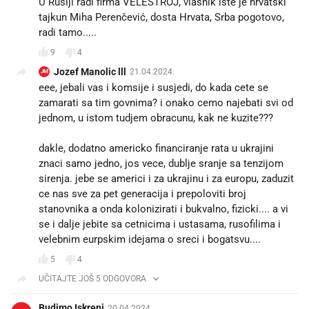
U Rusiji radi firma VELESTROJ, vlasnik iste je hrvatski
tajkun Miha Perenčević, dosta Hrvata, Srba pogotovo,
radi tamo.....
9
4
Jozef Manolic lll
21.04.2024.
JM
eee, jebali vas i komsije i susjedi, do kada cete se
zamarati sa tim govnima? i onako cemo najebati svi od
jednom, u istom tudjem obracunu, kak ne kuzite???
dakle, dodatno americko financiranje rata u ukrajini
znaci samo jedno, jos vece, dublje sranje sa tenzijom
sirenja. jebe se americi i za ukrajinu i za europu, zaduzit
ce nas sve za pet generacija i prepoloviti broj
stanovnika a onda kolonizirati i bukvalno, fizicki.... a vi
se i dalje jebite sa cetnicima i ustasama, rusofilima i
velebnim eurpskim idejama o sreci i bogatsvu....
5
4
UČITAJTE JOŠ 5 ODGOVORA
Budimo Iskreni
20.04.2024.