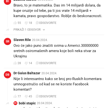
BI
Bravo, to je matematika. Das im 14 milijardi dolara, da
kupe oruzije od tebe, pa ti jos vrate 14 milijardi +
kamata, pravo gospodarstvo. Roblje do beskonacnosti.
55
18
ODGOVORITE
PRIKAŽI 1 ODGOVOR
Slaven Rile
20.04.2024.
SR
Ovo će jako puno značiti svima u Americi.300000000
sretnih osiromašenih amera koje boli neka stvar za
Ukrajinu
28
14
ODGOVORITE
Dr Gaius Baltazar
20.04.2024.
DB
Nije li interesantno kako se broj pro-Ruskih komentara
umnogostručio od kad se ne koriste Facebook
komentari?
77
45
ODGOVORITE
bobi stapic
20.04.2024.
BS