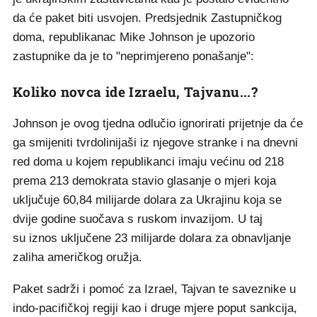
da će paket biti usvojen. Predsjednik Zastupničkog
doma, republikanac Mike Johnson je upozorio
zastupnike da je to "neprimjereno ponašanje":
Koliko novca ide Izraelu, Tajvanu...?
Johnson je ovog tjedna odlučio ignorirati prijetnje da će
ga smijeniti tvrdolinijaši iz njegove stranke i na dnevni
red doma u kojem republikanci imaju većinu od 218
prema 213 demokrata stavio glasanje o mjeri koja
uključuje 60,84 milijarde dolara za Ukrajinu koja se
dvije godine suočava s ruskom invazijom. U taj
su iznos uključene 23 milijarde dolara za obnavljanje
zaliha američkog oružja.
Paket sadrži i pomoć za Izrael, Tajvan te saveznike u
indo-pacifičkoj regiji kao i druge mjere poput sankcija,