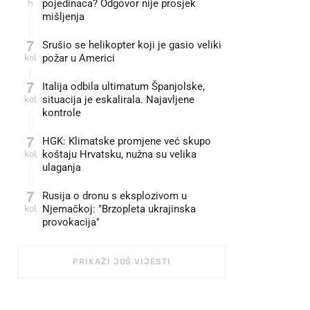
h
pojedinaca? Odgovor nije prosjek
mišljenja
7
Srušio se helikopter koji je gasio veliki
kol
požar u Americi
7
Italija odbila ultimatum Španjolske,
kol
situacija je eskalirala. Najavljene
kontrole
7
HGK: Klimatske promjene već skupo
kol
koštaju Hrvatsku, nužna su velika
ulaganja
7
Rusija o dronu s eksplozivom u
kol
Njemačkoj: "Brzopleta ukrajinska
provokacija"
PRIKAŽI JOŠ VIJESTI