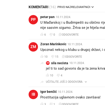
KOMENTARI
(16)
PRVO NAJRELEVANTNIJI
petar pan
10.11.2024.
PP
U Mađarskoj i u Budimpešti su obično rijet
nije sasvim sigurno. Žrtva se je htjela malo
6
0
ODGOVORITE
Zoran Marinkovic
10.11.2024.
ZM
Upoznaš nekog u klubu u drugoj državi, i o
10
15
ODGOVORITE
sila necista
10.11.2024.
SN
jel ti to sad govoris da je ta zena kriv
10
4
UČITAJTE JOŠ 2 ODGOVORA
Igor benčić
10.11.2024.
IB
Prostitucija uglavnom ovako završava!
3
1
ODGOVORITE