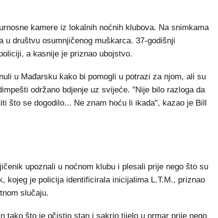
sigurnosne kamere iz lokalnih noćnih klubova. Na snimkama
ila u društvu osumnjičenog muškarca. 37-godišnji
oliciji, a kasnije je priznao ubojstvo.
renuli u Mađarsku kako bi pomogli u potrazi za njom, ali su
dimpešti održano bdjenje uz svijeće. "Nije bilo razloga da
i što se dogodilo... Ne znam hoću li ikada", kazao je Bill
njičenik upoznali u noćnom klubu i plesali prije nego što su
 kojeg je policija identificirala inicijalima L.T.M., priznao
retnom slučaju.
in tako što je očistio stan i sakrio tijelo u ormar prije nego