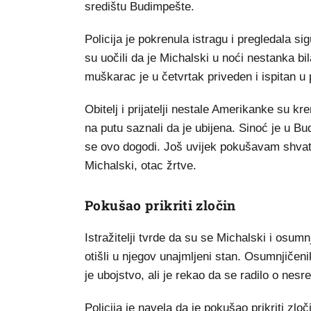
središtu Budimpešte.
Policija je pokrenula istragu i pregledala 
su uočili da je Michalski u noći nestanka b
muškarac je u četvrtak priveden i ispitan u p
Obitelj i prijatelji nestale Amerikanke su k
na putu saznali da je ubijena. Sinoć je u Bu
se ovo dogodi. Još uvijek pokušavam shvatit
Michalski, otac žrtve.
Pokušao prikriti zločin
Istražitelji tvrde da su se Michalski i osum
otišli u njegov unajmljeni stan. Osumnjičenik,
je ubojstvo, ali je rekao da se radilo o nes
Policija je navela da je pokušao prikriti zloč