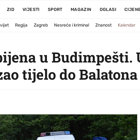
ZID
VIJESTI
SPORT
MAGAZIN
OGLASI
CIJEN
vijet
Regija
Zagreb
Nesreće i kriminal
Znanost
Kalendar
jena u Budimpešti. 
ao tijelo do Balatona