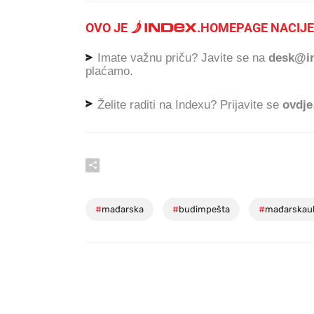
OVO JE
.
HOMEPAGE NACIJE
Imate važnu priču? Javite se na
desk@in
plaćamo.
Želite raditi na Indexu? Prijavite se
ovdje
#
mađarska
#
budimpešta
#
mađarskaub