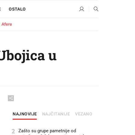
E
OSTALO
Afere
Ubojica u
NAJNOVIJE
NAJČITANIJE
VEZANO
2
Zašto su grupe pametnije od