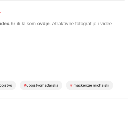
.
89.570 ČITATEL
dex.hr
ili klikom
ovdje
. Atraktivne fotografije i videe
.
ojstvo
#
ubojstvomađarska
#
mackenzie michalski