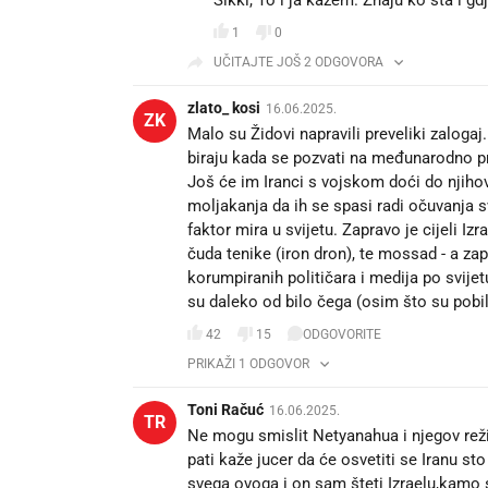
Sikki, To i ja kažem. Znaju ko šta i gd
1
0
UČITAJTE JOŠ 2 ODGOVORA
zlato_ kosi
16.06.2025.
ZK
Malo su Židovi napravili preveliki zalog
biraju kada se pozvati na međunarodno pra
Još će im Iranci s vojskom doći do njiho
moljakanja da ih se spasi radi očuvanja s
faktor mira u svijetu. Zapravo je cijeli Iz
čuda tenike (iron dron), te mossad - a z
korumpiranih političara i medija po svije
su daleko od bilo čega (osim što su pobili
42
15
ODGOVORITE
PRIKAŽI 1 ODGOVOR
Toni Račuć
16.06.2025.
TR
Ne mogu smislit Netyanahua i njegov režim
pati kaže jucer da će osvetiti se Iranu st
svega ovoga i on sam šteti Izraelu,kamo 