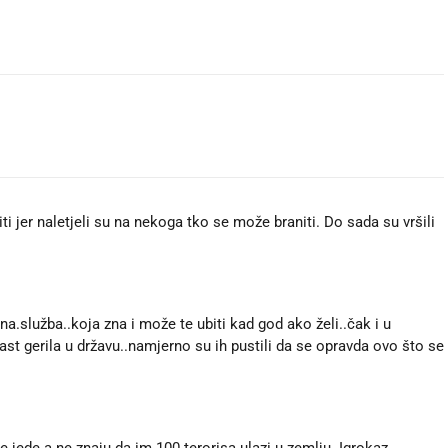
titi jer naletjeli su na nekoga tko se može braniti. Do sada su vršili
ajna.služba..koja zna i može te ubiti kad god ako želi..čak i u
past gerila u državu..namjerno su ih pustili da se opravda ovo što se