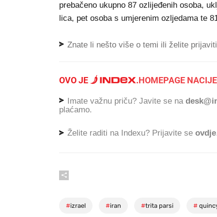
prebačeno ukupno 87 ozlijeđenih osoba, ukl
lica, pet osoba s umjerenim ozljedama te 81
Znate li nešto više o temi ili želite prijavi
OVO JE
.
HOMEPAGE NACIJE
Imate važnu priču? Javite se na
desk@in
plaćamo.
Želite raditi na Indexu? Prijavite se
ovdje
#
izrael
#
iran
#
trita parsi
#
quincy