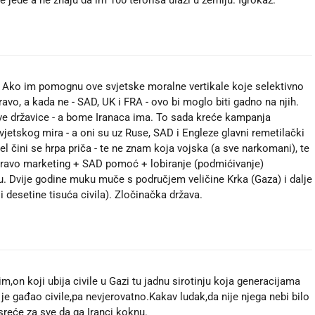
je jede a ne znaju da im 100 terorisa ulazi u zemlju. Igrokaz.
aj. Ako im pomognu ove svjetske moralne vertikale koje selektivno
vo, a kada ne - SAD, UK i FRA - ovo bi moglo biti gadno na njih.
ve državice - a bome Iranaca ima. To sada kreće kampanja
vjetskog mira - a oni su uz Ruse, SAD i Engleze glavni remetilački
rael čini se hrpa priča - te ne znam koja vojska (a sve narkomani), te
apravo marketing + SAD pomoć + lobiranje (podmićivanje)
tu. Dvije godine muku muče s područjem veličine Krka (Gaza) i dalje
 desetine tisuća civila). Zločinačka država.
,on koji ubija civile u Gazi tu jadnu sirotinju koja generacijama
o je gađao civile,pa nevjerovatno.Kakav ludak,da nije njega nebi bilo
sreće za sve da ga Iranci koknu.