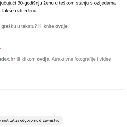
jučujući 30-godišnju ženu u teškom stanju s ozljedama
 lakše ozlijeđenu.
ti grešku u tekstu? Kliknite
ovdje
.
.
966.
dex.hr
ili klikom
ovdje
. Atraktivne fotografije i videe
.
 institut za odgovorno državništvo