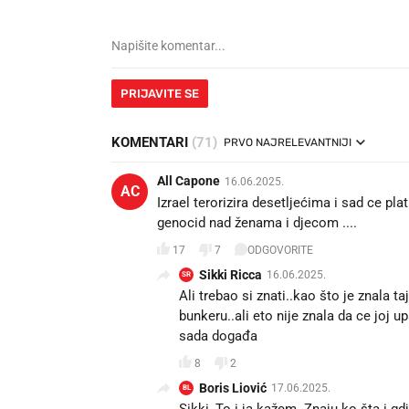
PRIJAVITE SE
KOMENTARI
(71)
PRVO NAJRELEVANTNIJI
All Capone
16.06.2025.
AC
Izrael terorizira desetljećima i sad ce pla
genocid nad ženama i djecom ....
17
7
ODGOVORITE
Sikki Ricca
16.06.2025.
SR
Ali trebao si znati..kao što je znala t
bunkeru..ali eto nije znala da ce joj u
sada događa
8
2
Boris Liović
17.06.2025.
BL