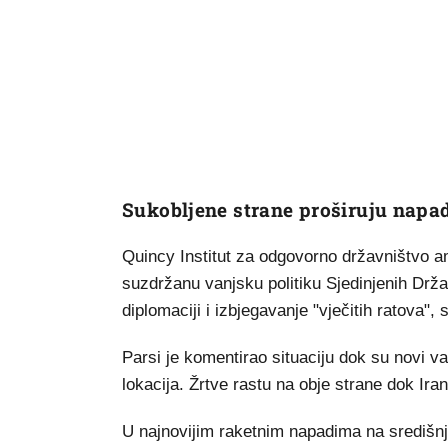
Sukobljene strane proširuju napa
Quincy Institut za odgovorno državništvo ame
suzdržanu vanjsku politiku Sjedinjenih Drža
diplomaciji i izbjegavanje "vječitih ratova
Parsi je komentirao situaciju dok su novi va
lokacija. Žrtve rastu na obje strane dok Iran
U najnovijim raketnim napadima na središnji 