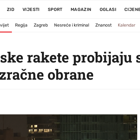
ZID
VIJESTI
SPORT
MAGAZIN
OGLASI
CIJEN
vijet
Regija
Zagreb
Nesreće i kriminal
Znanost
Kalendar
nske rakete probijaju 
uzračne obrane