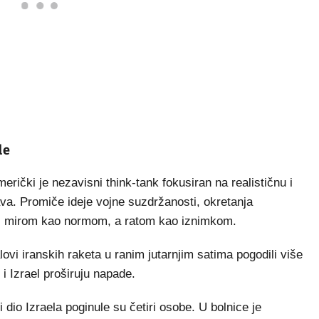
de
rički je nezavisni think-tank fokusiran na realističnu i
va. Promiče ideje vojne suzdržanosti, okretanja
", s mirom kao normom, a ratom kao iznimkom.
lovi iranskih raketa u ranim jutarnjim satima pogodili više
 i Izrael proširuju napade.
dio Izraela poginule su četiri osobe. U bolnice je