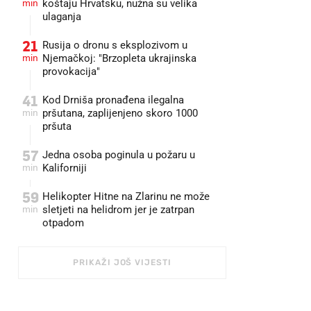
min
koštaju Hrvatsku, nužna su velika
ulaganja
21
Rusija o dronu s eksplozivom u
min
Njemačkoj: "Brzopleta ukrajinska
provokacija"
41
Kod Drniša pronađena ilegalna
min
pršutana, zaplijenjeno skoro 1000
pršuta
57
Jedna osoba poginula u požaru u
min
Kaliforniji
59
Helikopter Hitne na Zlarinu ne može
min
sletjeti na helidrom jer je zatrpan
otpadom
PRIKAŽI JOŠ VIJESTI