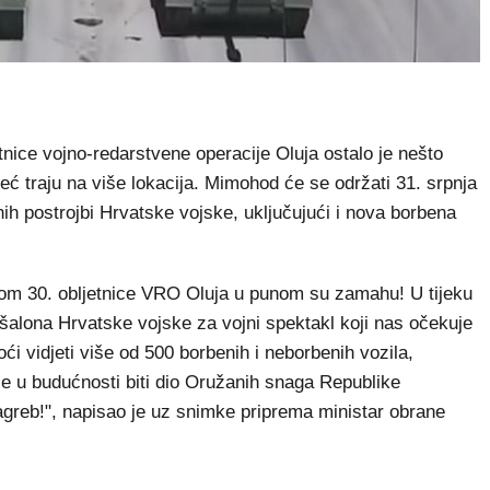
e vojno-redarstvene operacije Oluja ostalo je nešto
eć traju na više lokacija. Mimohod će se održati 31. srpnja
nih postrojbi Hrvatske vojske, uključujući i nova borbena
om 30. obljetnice VRO Oluja u punom su zamahu! U tijeku
šalona Hrvatske vojske za vojni spektakl koji nas očekuje
 vidjeti više od 500 borbenih i neborbenih vozila,
će u budućnosti biti dio Oružanih snaga Republike
agreb!", napisao je uz snimke priprema ministar obrane