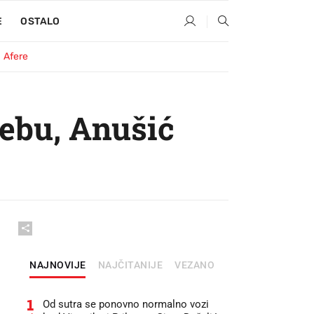
E
OSTALO
Afere
ebu, Anušić
NAJNOVIJE
NAJČITANIJE
VEZANO
1
Od sutra se ponovno normalno vozi