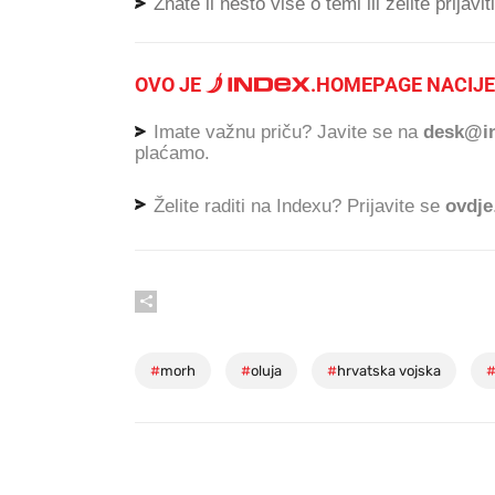
Znate li nešto više o temi ili želite prijavi
OVO JE
.
HOMEPAGE NACIJE
Imate važnu priču? Javite se na
desk@in
plaćamo.
Želite raditi na Indexu? Prijavite se
ovdje
#
morh
#
oluja
#
hrvatska vojska