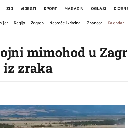
ZID
VIJESTI
SPORT
MAGAZIN
OGLASI
CIJEN
vijet
Regija
Zagreb
Nesreće i kriminal
Znanost
Kalendar
vojni mimohod u Zagr
 iz zraka