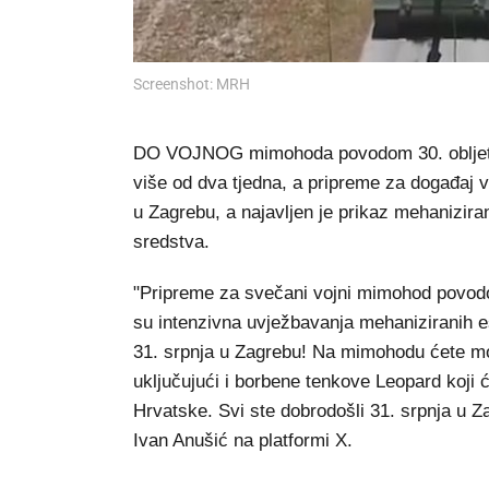
Screenshot: MRH
DO VOJNOG mimohoda povodom 30. obljetnic
više od dva tjedna, a pripreme za događaj v
u Zagrebu, a najavljen je prikaz mehanizira
sredstva.
"Pripreme za svečani vojni mimohod povod
su intenzivna uvježbavanja mehaniziranih e
31. srpnja u Zagrebu! Na mimohodu ćete moći
uključujući i borbene tenkove Leopard koji 
Hrvatske. Svi ste dobrodošli 31. srpnja u Z
Ivan Anušić na platformi X.