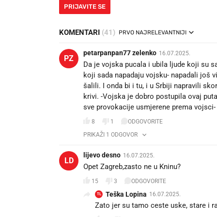
PRIJAVITE SE
KOMENTARI
(41)
PRVO NAJRELEVANTNIJI
petarpanpan77 zelenko
16.07.2025.
PZ
Da je vojska pucala i ubila ljude koji su 
koji sada napadaju vojsku- napadali još viš
šalili. I onda bi i tu, i u Srbiji napravili s
krivi. -Vojska je dobro postupila ovaj puta
sve provokacije usmjerene prema vojsci-
8
1
ODGOVORITE
PRIKAŽI 1 ODGOVOR
lijevo desno
16.07.2025.
LD
Opet Zagreb,zasto ne u Kninu?
15
3
ODGOVORITE
Teška Lopina
16.07.2025.
TL
Zato jer su tamo ceste uske, stare i r