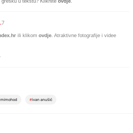
ti grešku u tekstu? Kliknite
ovdje
.
.
792.444 ČITATELJA D
dex.hr
ili klikom
ovdje
. Atraktivne fotografije i videe
.
#
mimohod
#
ivan anušić