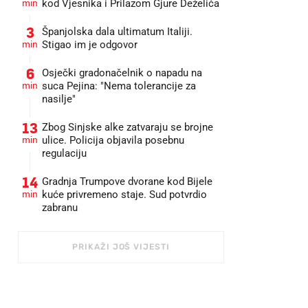
min
kod Vjesnika i Prilazom Gjure Deželića
3
Španjolska dala ultimatum Italiji.
min
Stigao im je odgovor
6
Osječki gradonačelnik o napadu na
min
suca Pejina: "Nema tolerancije za
nasilje"
13
Zbog Sinjske alke zatvaraju se brojne
min
ulice. Policija objavila posebnu
regulaciju
14
Gradnja Trumpove dvorane kod Bijele
min
kuće privremeno staje. Sud potvrdio
zabranu
PRIKAŽI JOŠ VIJESTI