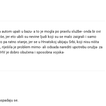
sa autom upali u bazu- a to je mogla po pravilu službe- onda bi ovi
e, jer eto ubili su nevine ljudi koji su se malo zaigrali i samo
koro pa ratno stanje, jer se u Hrvatskoj ubijaju Srbi, koji nisu ništa
, riješila je problem mirno- ali odsada narediti upotrebu oružja- za
 HV je dobro obučena i sposobna vojska-
aspadaju se.