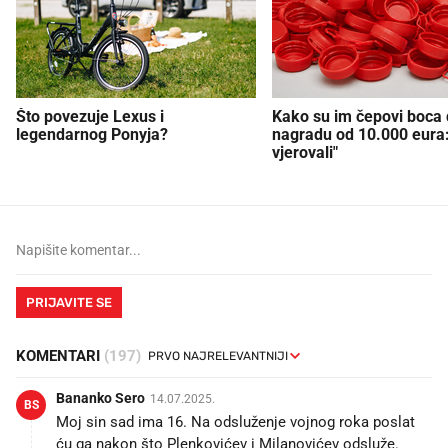
Što povezuje Lexus i
Kako su im čepovi boca d
legendarnog Ponyja?
nagradu od 10.000 eura
vjerovali"
PRIJAVITE SE
KOMENTARI
(197)
Bananko Sero
14.07.2025.
BS
Moj sin sad ima 16. Na odsluženje vojnog roka poslat
ću ga nakon što Plenkovićev i Milanovićev odsluže.