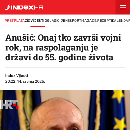
PRETPLATA
ZID
VIJESTI
OGLASI
CIJENE
SPORT
MAGAZIN
RECEPTI
KALENDA
Anušić: Onaj tko završi vojni
rok, na raspolaganju je
državi do 55. godine života
Index Vijesti
20:22, 14. srpnja 2025.