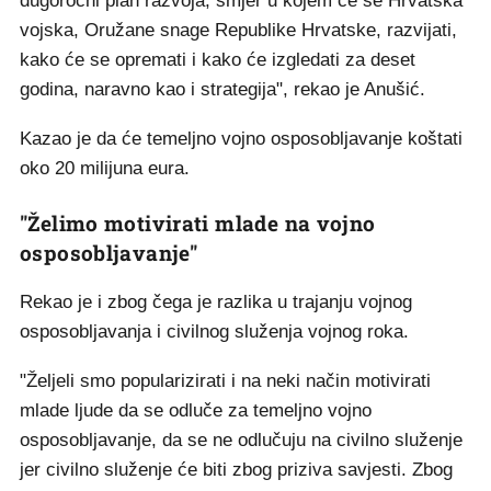
dugoročni plan razvoja, smjer u kojem će se Hrvatska
vojska, Oružane snage Republike Hrvatske, razvijati,
kako će se opremati i kako će izgledati za deset
godina, naravno kao i strategija", rekao je Anušić.
Kazao je da će temeljno vojno osposobljavanje koštati
oko 20 milijuna eura.
"Želimo motivirati mlade na vojno
osposobljavanje"
Rekao je i zbog čega je razlika u trajanju vojnog
osposobljavanja i civilnog služenja vojnog roka.
"Željeli smo popularizirati i na neki način motivirati
mlade ljude da se odluče za temeljno vojno
osposobljavanje, da se ne odlučuju na civilno služenje
jer civilno služenje će biti zbog priziva savjesti. Zbog