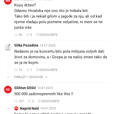
MK
Kojoj državi?
Odavno Hrvatska nije ono što je trebala biti.
Tako bih i ja nekad grlom u jagode za nju, ali od kad
njome vladaju polu pismene seljačine, ni meni se ne
juriša više.
50
0
ODGOVORITE
Slika Pozadine
14.07.2025.
Nedavno je na koncertu bilo pola milijuna voljnih dati
život za domovinu, a i Gospa je na našoj strani tako da
se ja ne bojim.
16
1
ODGOVORITE
PRIKAŽI 1 ODGOVOR
Glištun Glišić
14.07.2025.
GG
500 000 zadomspremnih like this !!
107
3
ODGOVORITE
Naprid Naši
14.07.2025.
NN