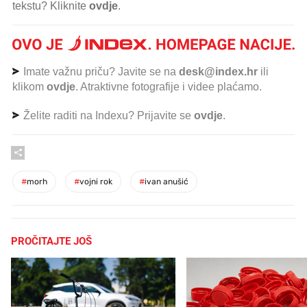
tekstu? Kliknite
ovdje
.
Imate važnu priču? Javite se na
desk@index.hr
ili
klikom
ovdje
. Atraktivne fotografije i videe plaćamo.
Želite raditi na Indexu? Prijavite se
ovdje
.
#
morh
#
vojni rok
#
ivan anušić
PROČITAJTE JOŠ