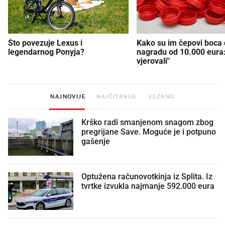
Što povezuje Lexus i
Kako su im čepovi boca d
legendarnog Ponyja?
nagradu od 10.000 eura
vjerovali"
NAJNOVIJE
NAJČITANIJE
VEZANO
Krško radi smanjenom snagom zbog
pregrijane Save. Moguće je i potpuno
gašenje
Optužena računovotkinja iz Splita. Iz
tvrtke izvukla najmanje 592.000 eura