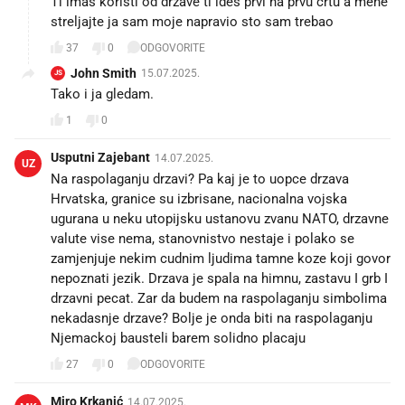
Ti imas koristi od drzave ti ides prvi na prvu crtu a mene
streljajte ja sam moje napravio sto sam trebao
37
0
ODGOVORITE
John Smith
15.07.2025.
JS
Tako i ja gledam.
1
0
Usputni Zajebant
14.07.2025.
UZ
Na raspolaganju drzavi? Pa kaj je to uopce drzava
Hrvatska, granice su izbrisane, nacionalna vojska
ugurana u neku utopijsku ustanovu zvanu NATO, drzavne
valute vise nema, stanovnistvo nestaje i polako se
zamjenjuje nekim cudnim ljudima tamne koze koji govor
nepoznati jezik. Drzava je spala na himnu, zastavu I grb I
drzavni pecat. Zar da budem na raspolaganju simbolima
nekadasnje drzave? Bolje je onda biti na raspolaganju
Njemackoj bausteli barem solidno placaju
27
0
ODGOVORITE
Miro Krkanić
14.07.2025.