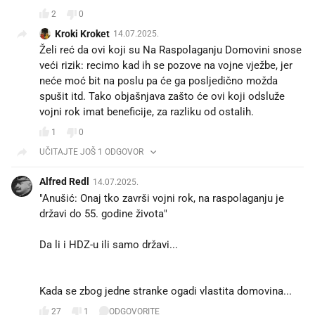
2
0
Kroki Kroket
14.07.2025.
Želi reć da ovi koji su Na Raspolaganju Domovini snose
veći rizik: recimo kad ih se pozove na vojne vježbe, jer
neće moć bit na poslu pa će ga posljedično možda
spušit itd. Tako objašnjava zašto će ovi koji odsluže
vojni rok imat beneficije, za razliku od ostalih.
1
0
UČITAJTE JOŠ 1 ODGOVOR
Alfred Redl
14.07.2025.
"Anušić: Onaj tko završi vojni rok, na raspolaganju je
državi do 55. godine života"
Da li i HDZ-u ili samo državi...
Kada se zbog jedne stranke ogadi vlastita domovina...
27
1
ODGOVORITE