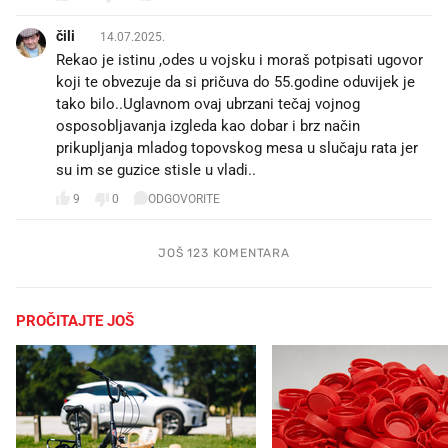
čili 🌶️
14.07.2025.
Rekao je istinu ,odes u vojsku i moraš potpisati ugovor
koji te obvezuje da si pričuva do 55.godine oduvijek je
tako bilo..Uglavnom ovaj ubrzani tečaj vojnog
osposobljavanja izgleda kao dobar i brz način
prikupljanja mladog topovskog mesa u slučaju rata jer
su im se guzice stisle u vladi..
9
0
ODGOVORITE
JOŠ 123 KOMENTARA
PROČITAJTE JOŠ