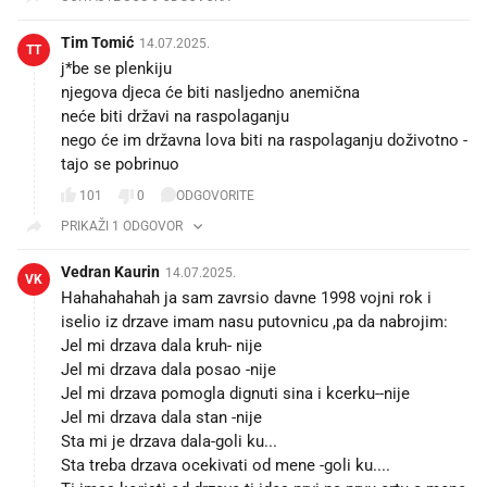
Tim Tomić
14.07.2025.
TT
j*be se plenkiju
njegova djeca će biti nasljedno anemična
neće biti državi na raspolaganju
nego će im državna lova biti na raspolaganju doživotno -
tajo se pobrinuo
101
0
ODGOVORITE
PRIKAŽI 1 ODGOVOR
Vedran Kaurin
14.07.2025.
VK
Hahahahahah ja sam zavrsio davne 1998 vojni rok i
iselio iz drzave imam nasu putovnicu ,pa da nabrojim:
Jel mi drzava dala kruh- nije
Jel mi drzava dala posao -nije
Jel mi drzava pomogla dignuti sina i kcerku--nije
Jel mi drzava dala stan -nije
Sta mi je drzava dala-goli ku...
Sta treba drzava ocekivati od mene -goli ku....