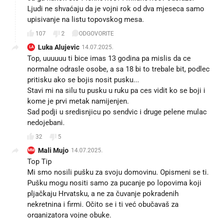
Ljudi ne shvaćaju da je vojni rok od dva mjeseca samo
upisivanje na listu topovskog mesa.
107
2
ODGOVORITE
Luka Alujevic
14.07.2025.
LA
Top, uuuuuu ti bice imas 13 godina pa mislis da ce
normalne odrasle osobe, a sa 18 bi to trebale bit, podlec
pritisku ako se bojis nosit pusku...
Stavi mi na silu tu pusku u ruku pa ces vidit ko se boji i
kome je prvi metak namijenjen.
Sad podji u sredisnjicu po sendvic i druge pelene mulac
nedojebani.
32
5
Mali Mujo
14.07.2025.
MM
Top Tip
Mi smo nosili pušku za svoju domovinu. Opismeni se ti.
Pušku mogu nositi samo za pucanje po lopovima koji
pljačkaju Hrvatsku, a ne za čuvanje pokradenih
nekretnina i firmi. Očito se i ti već obučavaš za
organizatora vojne obuke.