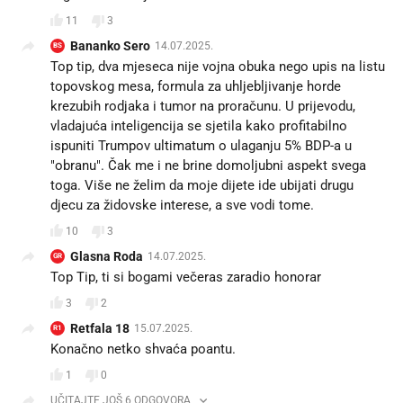
11
3
Bananko Sero
14.07.2025.
BS
Top tip, dva mjeseca nije vojna obuka nego upis na listu
topovskog mesa, formula za uhljebljivanje horde
krezubih rodjaka i tumor na proračunu. U prijevodu,
vladajuća inteligencija se sjetila kako profitabilno
ispuniti Trumpov ultimatum o ulaganju 5% BDP-a u
"obranu". Čak me i ne brine domoljubni aspekt svega
toga. Više ne želim da moje dijete ide ubijati drugu
djecu za židovske interese, a sve vodi tome.
10
3
Glasna Roda
14.07.2025.
GR
Top Tip, ti si bogami večeras zaradio honorar
3
2
Retfala 18
15.07.2025.
R1
Konačno netko shvaća poantu.
1
0
UČITAJTE JOŠ 6 ODGOVORA