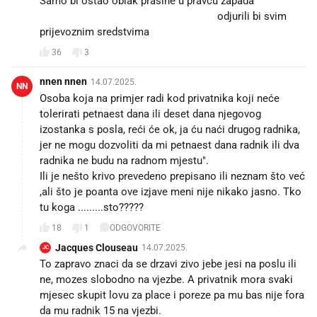
Samo bi ostao oblak prašine u pravcu zapada 🏍️🚛🛼
🚲🏎️🚃🚋🚡🛫✈️🪂🛩️🛸⛵🛳️🚢 odjurili bi svim
prijevoznim sredstvima 😂
36
3
nnen nnen
14.07.2025.
NN
Osoba koja na primjer radi kod privatnika koji neće
tolerirati petnaest dana ili deset dana njegovog
izostanka s posla, reći će ok, ja ću naći drugog radnika,
jer ne mogu dozvoliti da mi petnaest dana radnik ili dva
radnika ne budu na radnom mjestu".
Ili je nešto krivo prevedeno prepisano ili neznam što već
,ali što je poanta ove izjave meni nije nikako jasno. Tko
tu koga .........sto?????
18
1
ODGOVORITE
Jacques Clouseau
14.07.2025.
JC
To zapravo znaci da se drzavi zivo jebe jesi na poslu ili
ne, mozes slobodno na vjezbe. A privatnik mora svaki
mjesec skupit lovu za place i poreze pa mu bas nije fora
da mu radnik 15 na vjezbi.