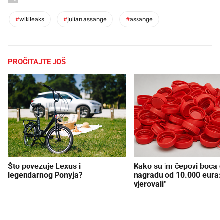
#
wikileaks
#
julian assange
#
assange
PROČITAJTE JOŠ
Što povezuje Lexus i
Kako su im čepovi boca d
legendarnog Ponyja?
nagradu od 10.000 eura
vjerovali"