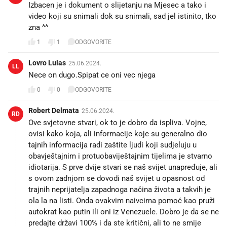
Izbacen je i dokument o slijetanju na Mjesec a tako i
video koji su snimali dok su snimali, sad jel istinito, tko
zna ^^
1
1
ODGOVORITE
Lovro Lulas
25.06.2024.
LL
Nece on dugo.Spipat ce oni vec njega
0
0
ODGOVORITE
Robert Delmata
25.06.2024.
RD
Ove svjetovne stvari, ok to je dobro da ispliva. Vojne,
ovisi kako koja, ali informacije koje su generalno dio
tajnih informacija radi zaštite ljudi koji sudjeluju u
obavještajnim i protuobaviještajnim tijelima je stvarno
idiotarija. S prve dvije stvari se naš svijet unapređuje, ali
s ovom zadnjom se dovodi naš svijet u opasnost od
trajnih neprijatelja zapadnoga načina života a takvih je
ola la na listi. Onda ovakvim naivcima pomoć kao pruži
autokrat kao putin ili oni iz Venezuele. Dobro je da se ne
predajte državi 100% i da ste kritični, ali to ne smije