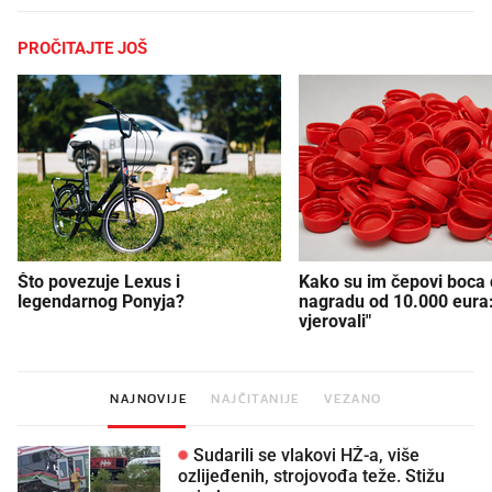
PROČITAJTE JOŠ
Što povezuje Lexus i
Kako su im čepovi boca d
legendarnog Ponyja?
nagradu od 10.000 eura
vjerovali"
NAJNOVIJE
NAJČITANIJE
VEZANO
Sudarili se vlakovi HŽ-a, više
ozlijeđenih, strojovođa teže. Stižu