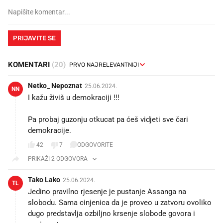
PRIJAVITE SE
KOMENTARI
(20)
Netko_ Nepoznat
25.06.2024.
NN
I kažu živiš u demokraciji !!!
Pa probaj guzonju otkucat pa ćeš vidjeti sve čari
demokracije.
42
7
ODGOVORITE
PRIKAŽI 2 ODGOVORA
Tako Lako
25.06.2024.
TL
Jedino pravilno rjesenje je pustanje Assanga na
slobodu. Sama cinjenica da je proveo u zatvoru ovoliko
dugo predstavlja ozbiljno krsenje slobode govora i