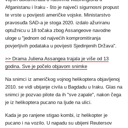
Afganistanu i Iraku - što je najveći sigurnosni propust
te vrste u povijesti američke vojske. Ministarstvo
pravosuđa SAD-a je stoga 2020. izdalo ažuriranu
optužnicu u 18 točaka zbog Assangeove navodne
uloge u "jednom od najvećih kompromitiranja
povjerljivih podataka u povijesti Sjedinjenih Država".
>> Drama Juliena Assangea trajala je više od 13
godina. Sve je počelo objavom snimke
Na snimci iz američkog vojnog helikoptera objavljenoj
2010. se vidi ubijanje civila u Bagdadu u Iraku. Glas na
snimci je pozvao pilote da ih "sve zapale", nakon čega
je iz helikoptera pucano na ljude na ulici.
Kada je po ranjene stigao kombi, iz helikopter je
pucano i na vozilo. U napadu su ubijeni Reutersov