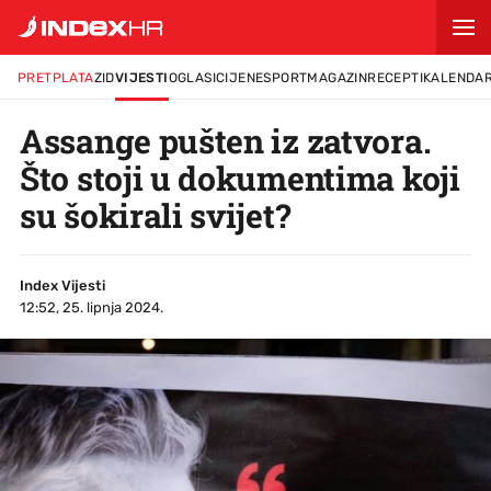
PRETPLATA
ZID
VIJESTI
OGLASI
CIJENE
SPORT
MAGAZIN
RECEPTI
KALENDA
Assange pušten iz zatvora.
Što stoji u dokumentima koji
su šokirali svijet?
Index Vijesti
12:52, 25. lipnja 2024.