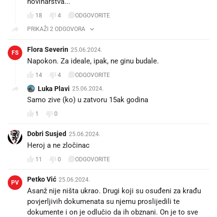
novinarstva...
18
4
ODGOVORITE
PRIKAŽI 2 ODGOVORA
Flora Severin
25.06.2024.
FS
Napokon. Za ideale, ipak, ne ginu budale.
14
4
ODGOVORITE
Luka Plavi
25.06.2024.
Samo zive (ko) u zatvoru 15ak godina
1
0
Dobri Susjed
25.06.2024.
Heroj a ne zločinac
11
0
ODGOVORITE
Petko Vić
25.06.2024.
PV
Asanž nije ništa ukrao. Drugi koji su osuđeni za krađu
povjerljivih dokumenata su njemu proslijedili te
dokumente i on je odlučio da ih obznani. On je to sve