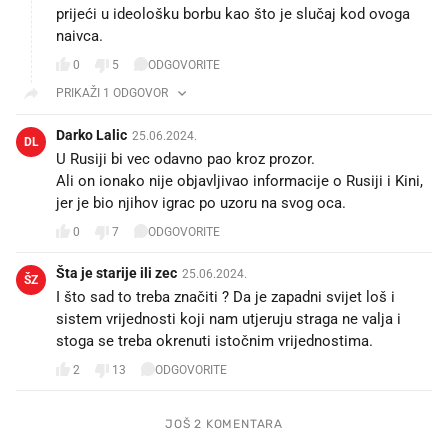
prijeći u ideološku borbu kao što je slučaj kod ovoga
naivca.
0
5
ODGOVORITE
PRIKAŽI 1 ODGOVOR
Darko Lalic
25.06.2024.
DL
U Rusiji bi vec odavno pao kroz prozor.
Ali on ionako nije objavljivao informacije o Rusiji i Kini,
jer je bio njihov igrac po uzoru na svog oca.
0
7
ODGOVORITE
Šta je starije ili zec
25.06.2024.
ŠZ
I što sad to treba značiti ? Da je zapadni svijet loš i
sistem vrijednosti koji nam utjeruju straga ne valja i
stoga se treba okrenuti istočnim vrijednostima.
2
13
ODGOVORITE
JOŠ 2 KOMENTARA