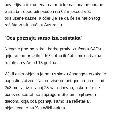
povjerljivih dokumenata američke nacionalne obrane.
Sutra bi trebao biti osuđen na 62 mjeseca već
odslužene kazne, a očekuje se da će se nakon tog
ročišta vratiti kući, u Australiju.
"Oca poznaju samo iza rešetaka"
Njegove pravne bitke i borbe protiv izručenja SAD-u,
gdje su mu prijetile i doživotna ili čak smrtna kazna,
trajale su više od 13 godina.
WikiLeaks objavio je prvu snimku Assangea otkako je
napustio zatvor. "Nakon više od pet godina u ćeliji od
2x3 metra, izoliranoj 23 sata dnevno, uskoro će se
ponovno sastati sa suprugom Stellom i njihovom
djecom, koja oca poznaju samo iza rešetaka",
objavljeno je na X-u WikiLeaksa.