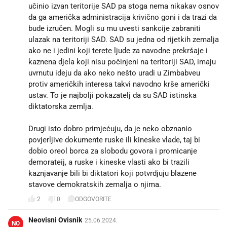
učinio izvan teritorije SAD pa stoga nema nikakav osnov
da ga američka administracija krivično goni i da trazi da
bude izručen. Mogli su mu uvesti sankcije zabraniti
ulazak na teritoriji SAD. SAD su jedna od rijetkih zemalja
ako ne i jedini koji terete ljude za navodne prekršaje i
kaznena djela koji nisu počinjeni na teritoriji SAD, imaju
uvrnutu ideju da ako neko nešto uradi u Zimbabveu
protiv američkih interesa takvi navodno krše američki
ustav. To je najbolji pokazatelj da su SAD istinska
diktatorska zemlja.
Drugi isto dobro primjećuju, da je neko obznanio
povjerljive dokumente ruske ili kineske vlade, taj bi
dobio oreol borca za slobodu govora i promicanje
demorateij, a ruske i kineske vlasti ako bi trazili
kaznjavanje bili bi diktatori koji potvrdjuju blazene
stavove demokratskih zemalja o njima.
2
0
ODGOVORITE
Neovisni Ovisnik
25.06.2024.
NO