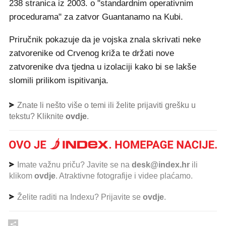
238 stranica iz 2003. o "standardnim operativnim
procedurama" za zatvor Guantanamo na Kubi.
Priručnik pokazuje da je vojska znala skrivati neke
zatvorenike od Crvenog križa te držati nove
zatvorenike dva tjedna u izolaciji kako bi se lakše
slomili prilikom ispitivanja.
Znate li nešto više o temi ili želite prijaviti grešku u
tekstu? Kliknite
ovdje
.
Imate važnu priču? Javite se na
desk@index.hr
ili
klikom
ovdje
. Atraktivne fotografije i videe plaćamo.
Želite raditi na Indexu? Prijavite se
ovdje
.