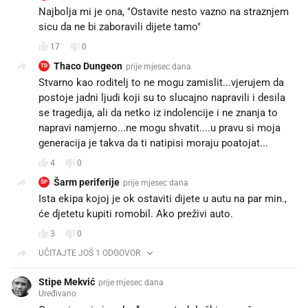
Najbolja mi je ona, "Ostavite nesto vazno na straznjem
sicu da ne bi zaboravili dijete tamo"
17
0
Thaco Dungeon
prije mjesec dana
TD
Stvarno kao roditelj to ne mogu zamislit...vjerujem da
postoje jadni ljudi koji su to slucajno napravili i desila
se tragedija, ali da netko iz indolencije i ne znanja to
napravi namjerno...ne mogu shvatit....u pravu si moja
generacija je takva da ti natipisi moraju poatojat...
4
0
Šarm periferije
prije mjesec dana
ŠP
Ista ekipa kojoj je ok ostaviti dijete u autu na par min.,
će djetetu kupiti romobil. Ako preživi auto.
3
0
UČITAJTE JOŠ 1 ODGOVOR
Stipe Mekvić
prije mjesec dana
Uređivano