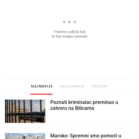
Mjesecima planiramo novu
Što povezuje Lexus i
kuhinju, a jednu važnu odluku
legendarnog Ponyja?
donesemo u samo deset minuta
NAJNOVIJE
NAJČITANIJE
VEZANO
Poznati kriminalac preminuo u
zatvoru na Bilicama
Maroko: Spremni smo pomoći u