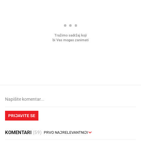
Mjesecima planiramo novu
Što povezuje Lexus i
kuhinju, a jednu važnu odluku
legendarnog Ponyja?
donesemo u samo deset minuta
PRIJAVITE SE
KOMENTARI
(59)