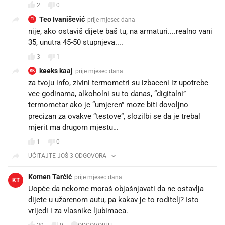
2
0
Teo Ivanišević
prije mjesec dana
TI
nije, ako ostaviš dijete baš tu, na armaturi....realno vani
35, unutra 45-50 stupnjeva....
3
1
keeks kaaj
prije mjesec dana
KK
za tvoju info, zivini termometri su izbaceni iz upotrebe
vec godinama, alkoholni su to danas, “digitalni”
termometar ako je “umjeren” moze biti dovoljno
precizan za ovakve “testove”, slozilbi se da je trebal
mjerit ma drugom mjestu…
1
0
UČITAJTE JOŠ 3 ODGOVORA
Komen Tarčić
prije mjesec dana
KT
Uopće da nekome moraš objašnjavati da ne ostavlja
dijete u užarenom autu, pa kakav je to roditelj? Isto
vrijedi i za vlasnike ljubimaca.