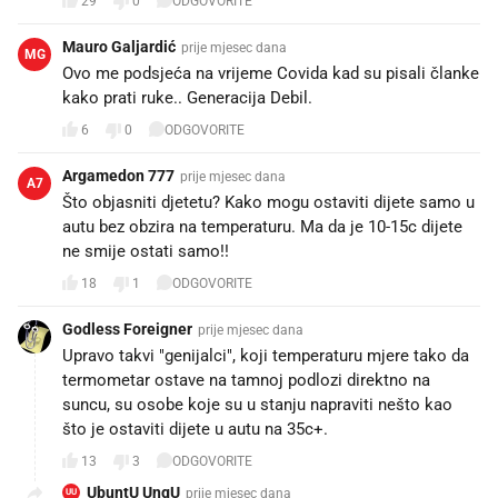
29
0
ODGOVORITE
Mauro Galjardić
prije mjesec dana
MG
Ovo me podsjeća na vrijeme Covida kad su pisali članke
kako prati ruke.. Generacija Debil.
6
0
ODGOVORITE
Argamedon 777
prije mjesec dana
A7
Što objasniti djetetu? Kako mogu ostaviti dijete samo u
autu bez obzira na temperaturu. Ma da je 10-15c dijete
ne smije ostati samo!!
18
1
ODGOVORITE
Godless Foreigner
prije mjesec dana
Upravo takvi "genijalci", koji temperaturu mjere tako da
termometar ostave na tamnoj podlozi direktno na
suncu, su osobe koje su u stanju napraviti nešto kao
što je ostaviti dijete u autu na 35c+.
13
3
ODGOVORITE
UbuntU UngU
prije mjesec dana
UU