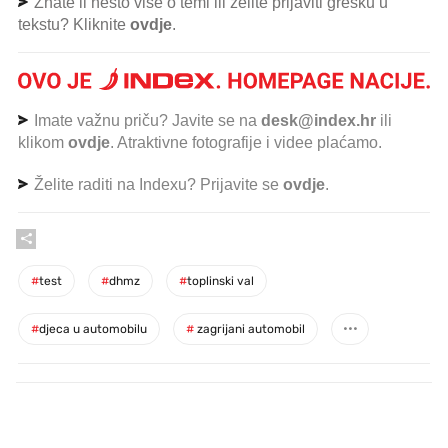
Znate li nešto više o temi ili želite prijaviti grešku u
tekstu? Kliknite
ovdje
.
Imate važnu priču? Javite se na
desk@index.hr
ili
klikom
ovdje
. Atraktivne fotografije i videe plaćamo.
Želite raditi na Indexu? Prijavite se
ovdje
.
#
test
#
dhmz
#
toplinski val
#
djeca u automobilu
#
zagrijani automobil
PROČITAJTE JOŠ