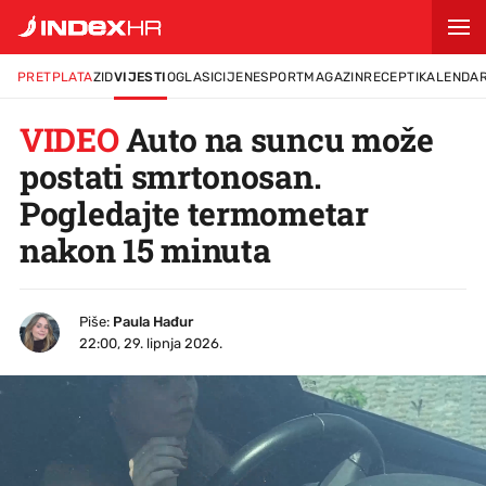
PRETPLATA
ZID
VIJESTI
OGLASI
CIJENE
SPORT
MAGAZIN
RECEPTI
KALENDA
VIDEO
Auto na suncu može
postati smrtonosan.
Pogledajte termometar
nakon 15 minuta
Piše:
Paula Hađur
22:00, 29. lipnja 2026.