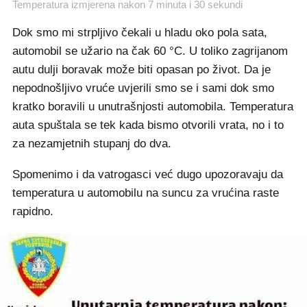
Temperatura izmjerena nakon 7 minuta i 30 sekundi
Dok smo mi strpljivo čekali u hladu oko pola sata,
automobil se užario na čak 60 °C. U toliko zagrijanom
autu dulji boravak može biti opasan po život. Da je
nepodnošljivo vruće uvjerili smo se i sami dok smo
kratko boravili u unutrašnjosti automobila. Temperatura
auta spuštala se tek kada bismo otvorili vrata, no i to
za nezamjetnih stupanj do dva.
Spomenimo i da vatrogasci već dugo upozoravaju da
temperatura u automobilu na suncu za vrućina raste
rapidno.