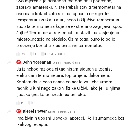
Ovo mjerenje je odrađeno metodološki pogrešno,
zapravo amaterski. Niste trebali staviti termometar na
osunčani kokpit zato što na taj način ne mjerite
temperaturu zraka u autu, nego isključivo temperaturu
kućišta termometra koje se ekstremno zagrijava ispod
šajbe! Termometar ste trebali postaviti na zasjenjeno
mjesto,.negdje na sjedalo. Osim toga, puno je bolje i
preciznije koristiti klasični živin termometar.
39
1
ODGOVORITE
John Yossarian
prije mjesec dana
JY
Ja iz nekog razloga nikad nisam siguran u tocnist
elektricnih termometara, toplomjera, tlakomjera...
Kontam da je veca sansa da nesto zaj. ebe umorni
radnik u Kini nego zakoni fizike u živi. Iako je i u njima
ljudska greska pri izradi realan faktor
6
0
Diesel Power
prije mjesec dana
DP
Ima živinih ubosni u svakoj apoteci. Ko i sumameda bez
ikakvog recepta.