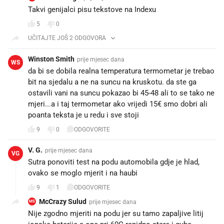
Takvi genijalci pisu tekstove na Indexu
5
0
UČITAJTE JOŠ 2 ODGOVORA
Winston Smith
prije mjesec dana
WS
da bi se dobila realna temperatura termometar je trebao
bit na sjedalu a ne na suncu na kruskotu. da ste ga
ostavili vani na suncu pokazao bi 45-48 ali to se tako ne
mjeri...a i taj termometar ako vrijedi 15€ smo dobri ali
poanta teksta je u redu i sve stoji
9
0
ODGOVORITE
V. G.
prije mjesec dana
VG
Sutra ponoviti test na podu automobila gdje je hlad,
ovako se moglo mjerit i na haubi
9
1
ODGOVORITE
McCrazy Sulud
prije mjesec dana
MS
Nije zgodno mjeriti na podu jer su tamo zapaljive litij
ionske baterije s one pri 60C rapidno stare i gube