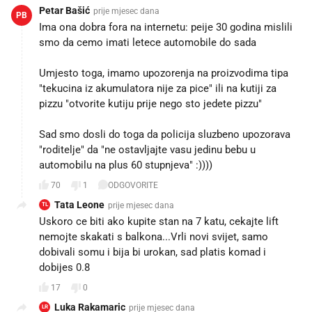
Petar Bašić
prije mjesec dana
PB
Ima ona dobra fora na internetu: peije 30 godina mislili
smo da cemo imati letece automobile do sada
Umjesto toga, imamo upozorenja na proizvodima tipa
"tekucina iz akumulatora nije za pice" ili na kutiji za
pizzu "otvorite kutiju prije nego sto jedete pizzu"
Sad smo dosli do toga da policija sluzbeno upozorava
"roditelje" da "ne ostavljajte vasu jedinu bebu u
automobilu na plus 60 stupnjeva" :))))
70
1
ODGOVORITE
Tata Leone
prije mjesec dana
TL
Uskoro ce biti ako kupite stan na 7 katu, cekajte lift
nemojte skakati s balkona...Vrli novi svijet, samo
dobivali somu i bija bi urokan, sad platis komad i
dobijes 0.8
17
0
Luka Rakamaric
prije mjesec dana
LR