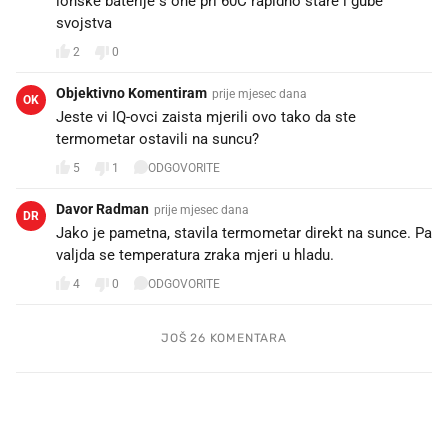
svojstva
2
0
Objektivno Komentiram
prije mjesec dana
OK
Jeste vi IQ-ovci zaista mjerili ovo tako da ste
termometar ostavili na suncu?
5
1
ODGOVORITE
Davor Radman
prije mjesec dana
DR
Jako je pametna, stavila termometar direkt na sunce. Pa
valjda se temperatura zraka mjeri u hladu.
4
0
ODGOVORITE
JOŠ 26 KOMENTARA
PROČITAJTE JOŠ