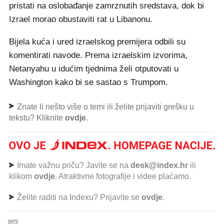
pristati na oslobađanje zamrznutih sredstava, dok bi
Izrael morao obustaviti rat u Libanonu.
Bijela kuća i ured izraelskog premijera odbili su
komentirati navode. Prema izraelskim izvorima,
Netanyahu u idućim tjednima želi otputovati u
Washington kako bi se sastao s Trumpom.
Znate li nešto više o temi ili želite prijaviti grešku u
tekstu? Kliknite
ovdje
.
Imate važnu priču? Javite se na
desk@index.hr
ili
klikom
ovdje
. Atraktivne fotografije i videe plaćamo.
Želite raditi na Indexu? Prijavite se
ovdje
.