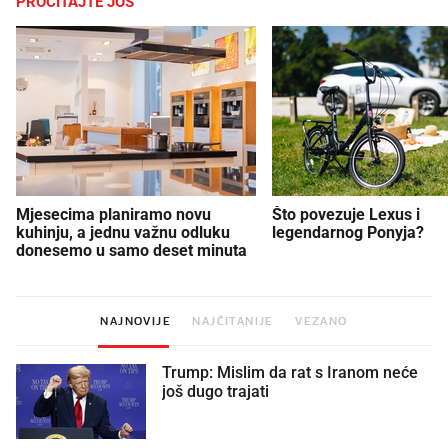
PROČITAJTE JOŠ
Mjesecima planiramo novu
Što povezuje Lexus i
kuhinju, a jednu važnu odluku
legendarnog Ponyja?
donesemo u samo deset minuta
NAJNOVIJE
NAJČITANIJE
VEZANO
Trump: Mislim da rat s Iranom neće
još dugo trajati