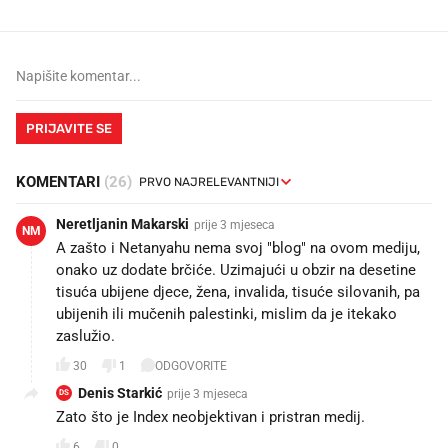
PRIJAVITE SE
KOMENTARI
(26)
Neretljanin Makarski
prije 3 mjeseca
NM
A zašto i Netanyahu nema svoj "blog" na ovom mediju,
onako uz dodate brčiće. Uzimajući u obzir na desetine
tisuća ubijene djece, žena, invalida, tisuće silovanih, pa
ubijenih ili mučenih palestinki, mislim da je itekako
zaslužio.
30
1
ODGOVORITE
Denis Starkić
prije 3 mjeseca
DS
Zato što je Index neobjektivan i pristran medij.
6
0