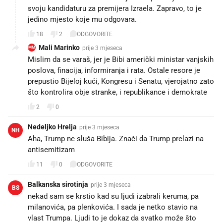
svoju kandidaturu za premijera Izraela. Zapravo, to je
jedino mjesto koje mu odgovara.
18
2
ODGOVORITE
Mali Marinko
prije 3 mjeseca
MM
Mislim da se varaš, jer je Bibi američki ministar vanjskih
poslova, finacija, informiranja i rata. Ostale resore je
prepustio Bijeloj kući, Kongresu i Senatu, vjerojatno zato
što kontrolira obje stranke, i republikance i demokrate
2
0
Nedeljko Hrelja
prije 3 mjeseca
NH
Aha, Trump ne sluša Bibija. Znači da Trump prelazi na
antisemitizam
11
0
ODGOVORITE
Balkanska sirotinja
prije 3 mjeseca
BS
nekad sam se krstio kad su ljudi izabrali keruma, pa
milanovića, pa plenkovića. I sada je netko stavio na
vlast Trumpa. Ljudi to je dokaz da svatko može što