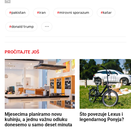
#
pakistan
#
iran
#
mirovni sporazum
#
katar
#
donald trump
PROČITAJTE JOŠ
Mjesecima planiramo novu
Što povezuje Lexus i
kuhinju, a jednu važnu odluku
legendarnog Ponyja?
donesemo u samo deset minuta