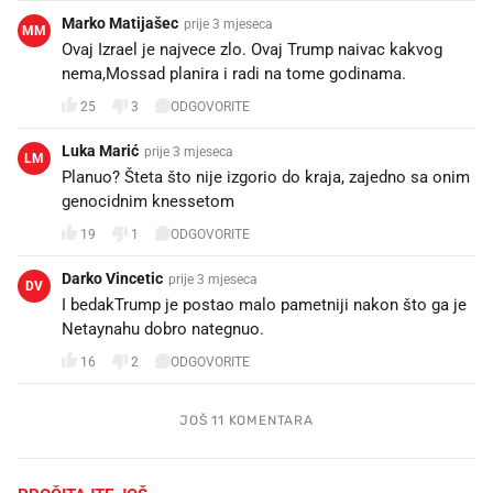
Marko Matijašec
prije 3 mjeseca
MM
Ovaj Izrael je najvece zlo. Ovaj Trump naivac kakvog
nema,Mossad planira i radi na tome godinama.
25
3
ODGOVORITE
Luka Marić
prije 3 mjeseca
LM
Planuo? Šteta što nije izgorio do kraja, zajedno sa onim
genocidnim knessetom
19
1
ODGOVORITE
Darko Vincetic
prije 3 mjeseca
DV
I bedakTrump je postao malo pametniji nakon što ga je
Netaynahu dobro nategnuo.
16
2
ODGOVORITE
JOŠ 11 KOMENTARA