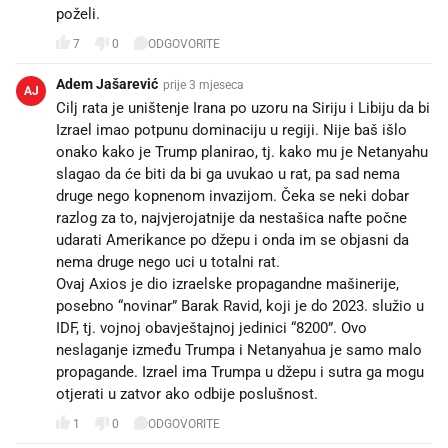
poželi.
7
0
ODGOVORITE
Adem Jašarević
prije 3 mjeseca
AJ
Cilj rata je uništenje Irana po uzoru na Siriju i Libiju da bi
Izrael imao potpunu dominaciju u regiji. Nije baš išlo
onako kako je Trump planirao, tj. kako mu je Netanyahu
slagao da će biti da bi ga uvukao u rat, pa sad nema
druge nego kopnenom invazijom. Čeka se neki dobar
razlog za to, najvjerojatnije da nestašica nafte počne
udarati Amerikance po džepu i onda im se objasni da
nema druge nego uci u totalni rat.
Ovaj Axios je dio izraelske propagandne mašinerije,
posebno “novinar” Barak Ravid, koji je do 2023. služio u
IDF, tj. vojnoj obavještajnoj jedinici “8200”. Ovo
neslaganje između Trumpa i Netanyahua je samo malo
propagande. Izrael ima Trumpa u džepu i sutra ga mogu
otjerati u zatvor ako odbije poslušnost.
1
0
ODGOVORITE