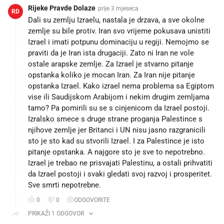
Rijeke Pravde Dolaze
prije 3 mjeseca
RD
Dali su zemlju Izraelu, nastala je drzava, a sve okolne
zemlje su bile protiv. Iran svo vrijeme pokusava unistiti
Izrael i imati potpunu dominaciju u regiji. Nemojmo se
praviti da je Iran ista drugaciji. Zato ni Iran ne vole
ostale arapske zemlje. Za Izrael je stvarno pitanje
opstanka koliko je mocan Iran. Za Iran nije pitanje
opstanka Izrael. Kako izrael nema problema sa Egiptom
vise ili Saudijskom Arabijom i nekim drugim zemljama
tamo? Pa pomirili su se s cinjenicom da Izrael postoji.
Izralsko smece s druge strane proganja Palestince s
njihove zemlje jer Britanci i UN nisu jasno razgranicili
sto je sto kad su stvorili Izrael. I za Palestince je isto
pitanje opstanka. A najgore sto je sve to nepotrebno.
Izrael je trebao ne prisvajati Palestinu, a ostali prihvatiti
da Izrael postoji i svaki gledati svoj razvoj i prosperitet.
Sve smrti nepotrebne.
0
0
ODGOVORITE
PRIKAŽI 1 ODGOVOR