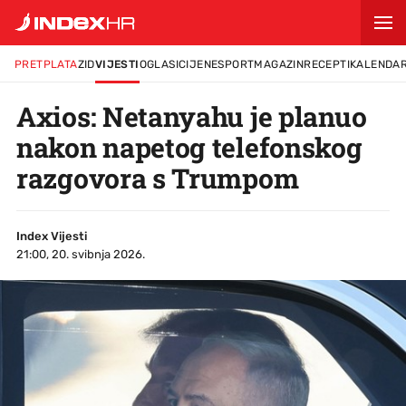
PRETPLATA
ZID
VIJESTI
OGLASI
CIJENE
SPORT
MAGAZIN
RECEPTI
KALENDA
Axios: Netanyahu je planuo
nakon napetog telefonskog
razgovora s Trumpom
Index Vijesti
21:00, 20. svibnja 2026.