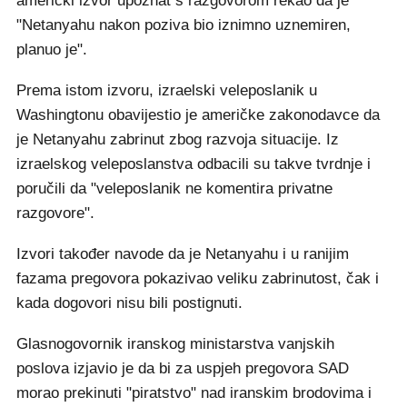
američki izvor upoznat s razgovorom rekao da je
"Netanyahu nakon poziva bio iznimno uznemiren,
planuo je".
Prema istom izvoru, izraelski veleposlanik u
Washingtonu obavijestio je američke zakonodavce da
je Netanyahu zabrinut zbog razvoja situacije. Iz
izraelskog veleposlanstva odbacili su takve tvrdnje i
poručili da "veleposlanik ne komentira privatne
razgovore".
Izvori također navode da je Netanyahu i u ranijim
fazama pregovora pokazivao veliku zabrinutost, čak i
kada dogovori nisu bili postignuti.
Glasnogovornik iranskog ministarstva vanjskih
poslova izjavio je da bi za uspjeh pregovora SAD
morao prekinuti "piratstvo" nad iranskim brodovima i