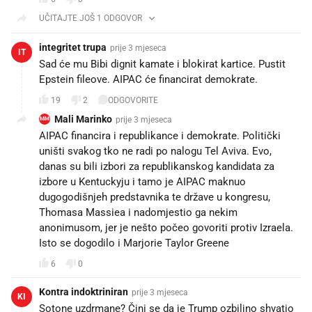
UČITAJTE JOŠ 1 ODGOVOR
integritet trupa
prije 3 mjeseca
IT
Sad će mu Bibi dignit kamate i blokirat kartice. Pustit
Epstein fileove. AIPAC će financirat demokrate.
19
2
ODGOVORITE
Mali Marinko
prije 3 mjeseca
MM
AIPAC financira i republikance i demokrate. Politički
uništi svakog tko ne radi po nalogu Tel Aviva. Evo,
danas su bili izbori za republikanskog kandidata za
izbore u Kentuckyju i tamo je AIPAC maknuo
dugogodišnjeh predstavnika te države u kongresu,
Thomasa Massiea i nadomjestio ga nekim
anonimusom, jer je nešto počeo govoriti protiv Izraela.
Isto se dogodilo i Marjorie Taylor Greene
6
0
Kontra indoktriniran
prije 3 mjeseca
KI
Sotone uzdrmane? Čini se da je Trump ozbiljno shvatio