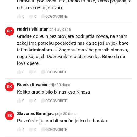
uprava ili poduzeća. Eto, točno to piše, samo pogledajte
u hadezeov pojmovnik.
0
0
ODGOVORITE
Nadri Psihijatar
prije 30 dana
NP
Gradite od 90ih bez provjere podrijetla novca, ne znam
zakaj ima potrebu podsjećati nas da se još uvijek bave
istim kriminalom. U Zagrebu ima više praznih stanova,
nego kaj cijeli Dubrovnik ima stanovnika. Bitno da se
lova opere.
0
0
ODGOVORITE
Branka Kovačić
prije 30 dana
BK
Koliko gradis bilo bi nas kso Kineza
0
0
ODGOVORITE
Slavonac Baranjac
prije 30 dana
SB
Pa već ste ju prodali smeće jedno torbarsko
4
0
ODGOVORITE