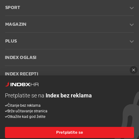
SPORT
MAGAZIN
PLUS
INDEX OGLASI
INDEX RECEPTI
INFO
Pretplatite se na
Index bez reklama
Čitanje bez reklama
Oglašavanje
Zaposli se na Indexu
Kontakt
Impressum
Uvjeti
Brže učitavanje stranica
korištenja
Postavke kolačića
Otkažite kad god želite
Pretplatite se
© 2026 Index