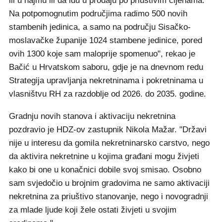
ili u najmu ili da idu u prodaju po priuštivim cijenama.
Na potpomognutim područjima radimo 500 novih
stambenih jedinica, a samo na području Sisačko-
moslavačke županije 1024 stambene jedinice, pored
ovih 1300 koje sam maloprije spomenuo", rekao je
Bačić u Hrvatskom saboru, gdje je na dnevnom redu
Strategija upravljanja nekretninama i pokretninama u
vlasništvu RH za razdoblje od 2026. do 2035. godine.
Gradnju novih stanova i aktivaciju nekretnina
pozdravio je HDZ-ov zastupnik Nikola Mažar. "Državi
nije u interesu da gomila nekretninarsko carstvo, nego
da aktivira nekretnine u kojima građani mogu živjeti
kako bi one u konačnici dobile svoj smisao. Osobno
sam svjedočio u brojnim gradovima ne samo aktivaciji
nekretnina za priuštivo stanovanje, nego i novogradnji
za mlade ljude koji žele ostati živjeti u svojim