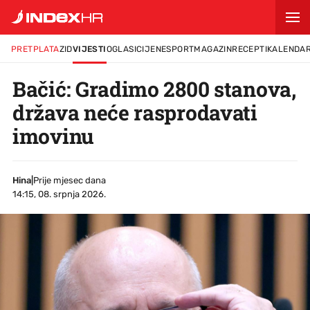
PRETPLATA
ZID
VIJESTI
OGLASI
CIJENE
SPORT
MAGAZIN
RECEPTI
KALENDA
Bačić: Gradimo 2800 stanova,
država neće rasprodavati
imovinu
Hina
|
Prije mjesec dana
14:15, 08. srpnja 2026.