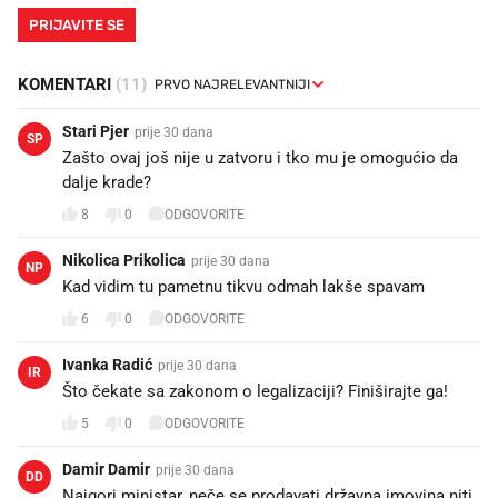
PRIJAVITE SE
KOMENTARI
(11)
Stari Pjer
prije 30 dana
SP
Zašto ovaj još nije u zatvoru i tko mu je omogućio da
dalje krade?
8
0
ODGOVORITE
Nikolica Prikolica
prije 30 dana
NP
Kad vidim tu pametnu tikvu odmah lakše spavam
6
0
ODGOVORITE
Ivanka Radić
prije 30 dana
IR
Što čekate sa zakonom o legalizaciji? Finiširajte ga!
5
0
ODGOVORITE
Damir Damir
prije 30 dana
DD
Najgori ministar, neče se prodavati državna imovina niti