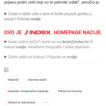
prijavu protiv onih koji su te potvrde izdali", poručio je.
Znate li nešto više o temi ili želite prijaviti grešku u
tekstu? Kliknite
ovdje
.
Imate važnu priču? Javite se na
desk@index.hr
ili
klikom
ovdje
. Atraktivne fotografije i videe plaćamo.
Želite raditi na Indexu? Prijavite se
ovdje
.
#
šibenik
#
branko bačić
#
sisačko-moslavačka županija
#
državna imovina
#
državne nekretnine