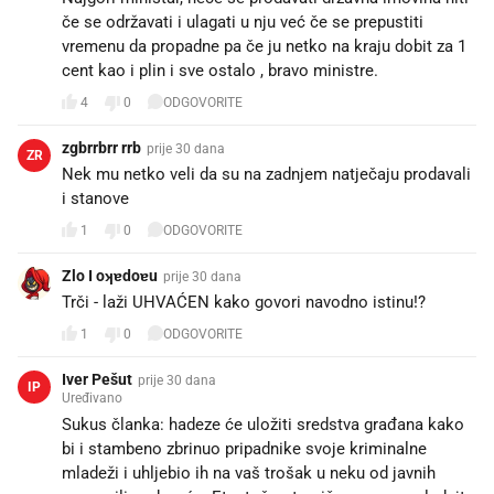
če se održavati i ulagati u nju već če se prepustiti
vremenu da propadne pa če ju netko na kraju dobit za 1
cent kao i plin i sve ostalo , bravo ministre.
4
0
ODGOVORITE
zgbrrbrr rrb
prije 30 dana
ZR
Nek mu netko veli da su na zadnjem natječaju prodavali
i stanove 😉
1
0
ODGOVORITE
Zlo I oʞɐdoɐu
prije 30 dana
Trči - laži UHVAĆEN kako govori navodno istinu!? 🏃🏼‍➡️
1
0
ODGOVORITE
Iver Pešut
prije 30 dana
IP
Uređivano
Sukus članka: hadeze će uložiti sredstva građana kako
bi i stambeno zbrinuo pripadnike svoje kriminalne
mladeži i uhljebio ih na vaš trošak u neku od javnih