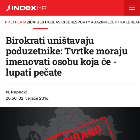
PRETPLATA
ZID
VIJESTI
OGLASI
CIJENE
SPORT
MAGAZIN
RECEPTI
KALENDA
Birokrati uništavaju
poduzetnike: Tvrtke moraju
imenovati osobu koja će -
lupati pečate
M. Repecki
20:50, 02. veljače 2016.