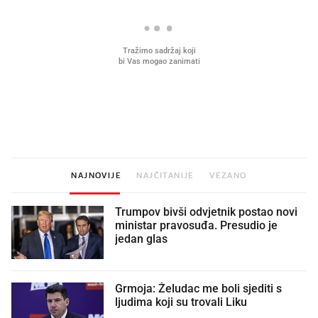
Što povezuje Lexus i
Kako su im čepovi boca d
legendarnog Ponyja?
nagradu od 10.000 eura
vjerovali"
NAJNOVIJE
NAJČITANIJE
VEZANO
Trumpov bivši odvjetnik postao novi
ministar pravosuđa. Presudio je
jedan glas
Grmoja: Želudac me boli sjediti s
ljudima koji su trovali Liku