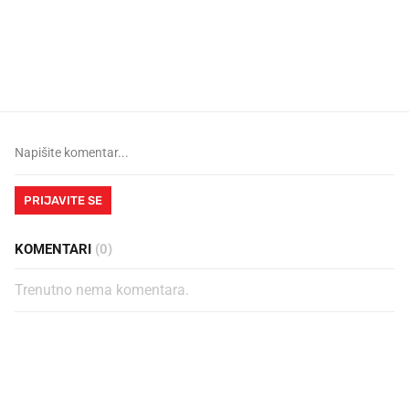
Što povezuje Lexus i
Kako su im čepovi boca d
legendarnog Ponyja?
nagradu od 10.000 eura
vjerovali"
PRIJAVITE SE
KOMENTARI
(0)
Trenutno nema komentara.
PROČITAJTE JOŠ