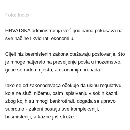
Foto: Index
HRVATSKA administracija već godinama pokušava na
sve načine likvidirati ekonomiju.
Cijeli niz besmislenih zakona otežavaju poslovanje, što
je mnoge natjeralo na preseljenje posla u inozemstvo,
gube se radna mjesta, a ekonomija propada.
Iako se od zakonodavaca očekuje da ukinu regulativu
koja ne služi ničemu, osim ispisivanju visokih kazni,
zbog kojih su mnogi bankrotirali, događa se upravo
suprotno - zakoni postaju sve kompleksniji,
besmisleniji, a kazne još strože.