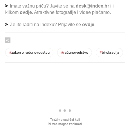
Imate važnu priču? Javite se na
desk@index.hr
ili
klikom
ovdje
. Atraktivne fotografije i videe plaćamo.
Želite raditi na Indexu? Prijavite se
ovdje
.
#
zakon o računovodstvu
#
računovodstvo
#
birokracija
PROČITAJTE JOŠ