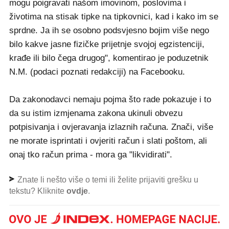
mogu poigravati našom imovinom, poslovima i
životima na stisak tipke na tipkovnici, kad i kako im se
sprdne. Ja ih se osobno podsvjesno bojim više nego
bilo kakve jasne fizičke prijetnje svojoj egzistenciji,
krađe ili bilo čega drugog", komentirao je poduzetnik
N.M. (podaci poznati redakciji) na Facebooku.
Da zakonodavci nemaju pojma što rade pokazuje i to
da su istim izmjenama zakona ukinuli obvezu
potpisivanja i ovjeravanja izlaznih računa. Znači, više
ne morate isprintati i ovjeriti račun i slati poštom, ali
onaj tko račun prima - mora ga "likvidirati".
Znate li nešto više o temi ili želite prijaviti grešku u
tekstu? Kliknite
ovdje
.