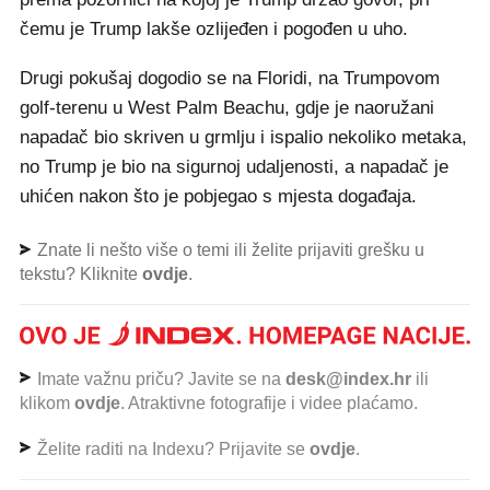
čemu je Trump lakše ozlijeđen i pogođen u uho.
Drugi pokušaj dogodio se na Floridi, na Trumpovom
golf-terenu u West Palm Beachu, gdje je naoružani
napadač bio skriven u grmlju i ispalio nekoliko metaka,
no Trump je bio na sigurnoj udaljenosti, a napadač je
uhićen nakon što je pobjegao s mjesta događaja.
Znate li nešto više o temi ili želite prijaviti grešku u
tekstu? Kliknite
ovdje
.
Imate važnu priču? Javite se na
desk@index.hr
ili
klikom
ovdje
. Atraktivne fotografije i videe plaćamo.
Želite raditi na Indexu? Prijavite se
ovdje
.