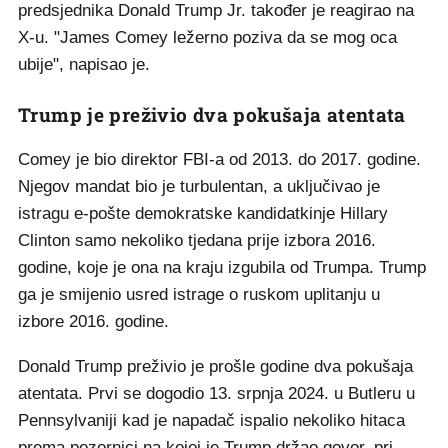
predsjednika Donald Trump Jr. također je reagirao na
X-u. "James Comey ležerno poziva da se mog oca
ubije", napisao je.
Trump je preživio dva pokušaja atentata
Comey je bio direktor FBI-a od 2013. do 2017. godine.
Njegov mandat bio je turbulentan, a uključivao je
istragu e-pošte demokratske kandidatkinje Hillary
Clinton samo nekoliko tjedana prije izbora 2016.
godine, koje je ona na kraju izgubila od Trumpa. Trump
ga je smijenio usred istrage o ruskom uplitanju u
izbore 2016. godine.
Donald Trump preživio je prošle godine dva pokušaja
atentata. Prvi se dogodio 13. srpnja 2024. u Butleru u
Pennsylvaniji kad je napadač ispalio nekoliko hitaca
prema pozornici na kojoj je Trump držao govor, pri