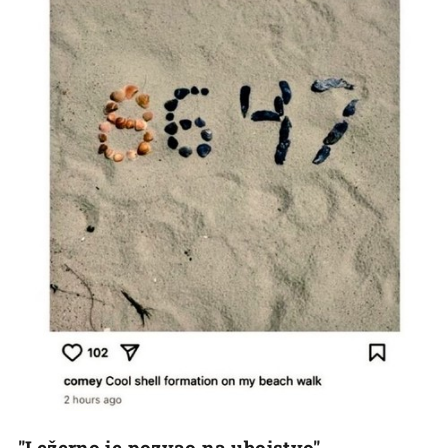
"Ležerno je pozvao na ubojstvo"