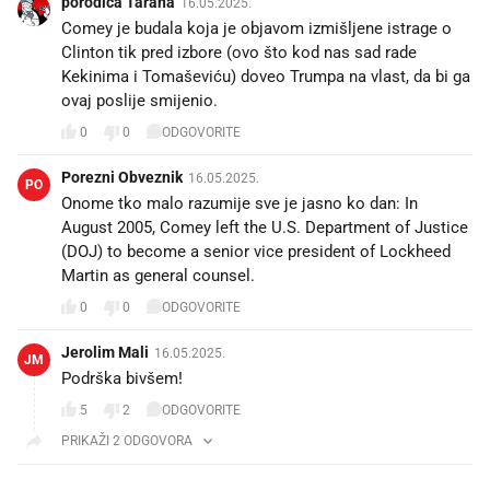
porodica Tarana
16.05.2025.
Comey je budala koja je objavom izmišljene istrage o
Clinton tik pred izbore (ovo što kod nas sad rade
Kekinima i Tomaševiću) doveo Trumpa na vlast, da bi ga
ovaj poslije smijenio.
0
0
ODGOVORITE
Porezni Obveznik
16.05.2025.
PO
Onome tko malo razumije sve je jasno ko dan: In
August 2005, Comey left the U.S. Department of Justice
(DOJ) to become a senior vice president of Lockheed
Martin as general counsel.
0
0
ODGOVORITE
Jerolim Mali
16.05.2025.
JM
Podrška bivšem!👍
5
2
ODGOVORITE
PRIKAŽI 2 ODGOVORA