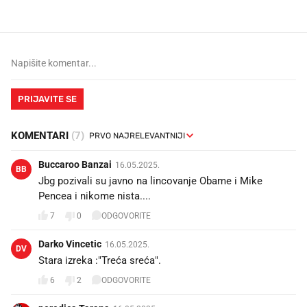
PRIJAVITE SE
KOMENTARI
(7)
Buccaroo Banzai
16.05.2025.
BB
Jbg pozivali su javno na lincovanje Obame i Mike
Pencea i nikome nista....
7
0
ODGOVORITE
Darko Vincetic
16.05.2025.
DV
Stara izreka :"Treća sreća".
6
2
ODGOVORITE