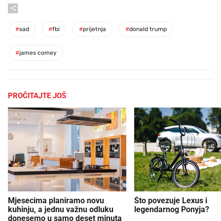
#
sad
#
fbi
#
prijetnja
#
donald trump
#
james comey
PROČITAJTE JOŠ
Mjesecima planiramo novu
Što povezuje Lexus i
kuhinju, a jednu važnu odluku
legendarnog Ponyja?
donesemo u samo deset minuta