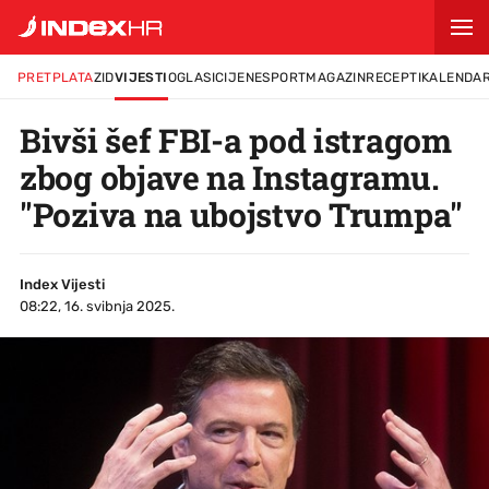
PRETPLATA
ZID
VIJESTI
OGLASI
CIJENE
SPORT
MAGAZIN
RECEPTI
KALENDA
Bivši šef FBI-a pod istragom
zbog objave na Instagramu.
"Poziva na ubojstvo Trumpa"
Index Vijesti
08:22, 16. svibnja 2025.