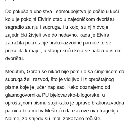
Do pokušaja ubojstva i samoubojstva je došlo u kući
koju je pokojni Elvirin otac u zajedničkom dvorištu
sagradio za nju i supruga, i u kojoj su njih dvoje
zajednički živjeli sve do nedavno, kada je Elvira
zatražila pokretanje brakorazvodne parnice te se
preselila k majci, u stariju kuću koja se nalazi u istom
dvorištu.
Međutim, Goran se nikad nije pomirio sa činjenicom da
supruga želi razvod, što je vidljivo i iz oproštajnog
pisma koje je jučer napisao. Kako doznajemo od
glasnogovornika PU bjelovarsko-bilogorske, u
oproštajnom pismu stoji kako je upravo brakorazvodna
parnica bila motiv Meštriću da izazove ovu tragediju.
Naime, za srijedu su imali zakazano ročište.