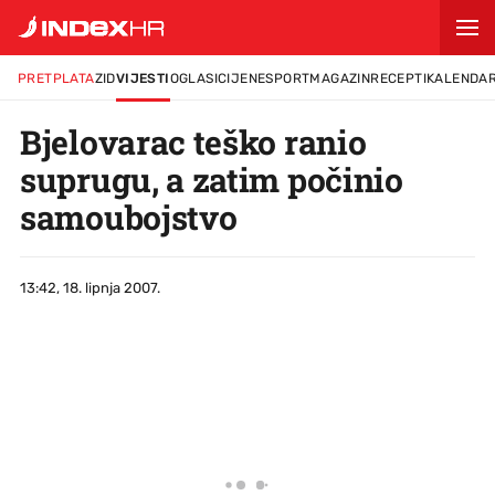
PRETPLATA
ZID
VIJESTI
OGLASI
CIJENE
SPORT
MAGAZIN
RECEPTI
KALENDA
Bjelovarac teško ranio
suprugu, a zatim počinio
samoubojstvo
13:42, 18. lipnja 2007.