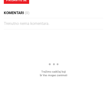
PRIJAVITE SE
KOMENTARI
(0)
Trenutno nema komentara.
PROČITAJTE JOŠ
Što povezuje Lexus i
Kako su im čepovi boca d
legendarnog Ponyja?
nagradu od 10.000 eura
vjerovali"