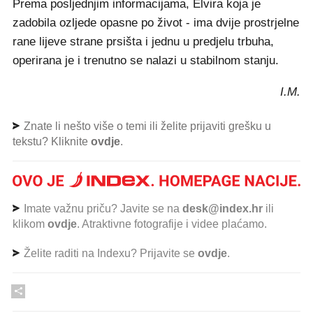
Prema posljednjim informacijama, Elvira koja je
zadobila ozljede opasne po život - ima dvije prostrjelne
rane lijeve strane prsišta i jednu u predjelu trbuha,
operirana je i trenutno se nalazi u stabilnom stanju.
I.M.
Znate li nešto više o temi ili želite prijaviti grešku u
tekstu? Kliknite
ovdje
.
Imate važnu priču? Javite se na
desk@index.hr
ili
klikom
ovdje
. Atraktivne fotografije i videe plaćamo.
Želite raditi na Indexu? Prijavite se
ovdje
.