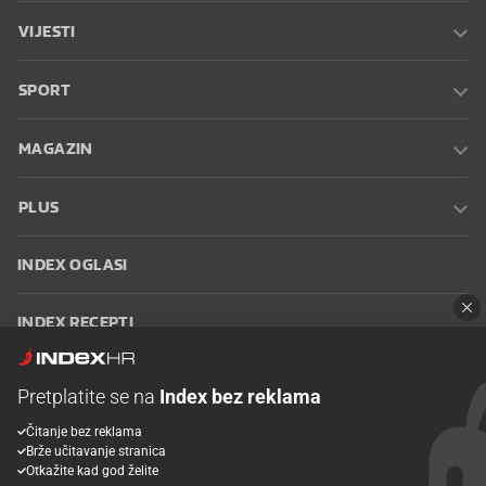
VIJESTI
SPORT
MAGAZIN
PLUS
INDEX OGLASI
INDEX RECEPTI
INFO
Pretplatite se na
Index bez reklama
Čitanje bez reklama
Oglašavanje
Zaposli se na Indexu
Kontakt
Impressum
Uvjeti
Brže učitavanje stranica
korištenja
Postavke kolačića
Otkažite kad god želite