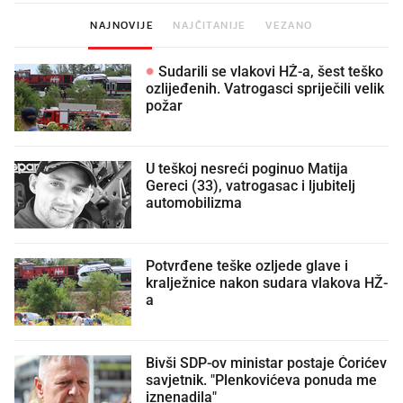
NAJNOVIJE
NAJČITANIJE
VEZANO
Sudarili se vlakovi HŽ-a, šest teško
ozlijeđenih. Vatrogasci spriječili velik
požar
U teškoj nesreći poginuo Matija
Gereci (33), vatrogasac i ljubitelj
automobilizma
Potvrđene teške ozljede glave i
kralježnice nakon sudara vlakova HŽ-
a
Bivši SDP-ov ministar postaje Ćorićev
savjetnik. "Plenkovićeva ponuda me
iznenadila"