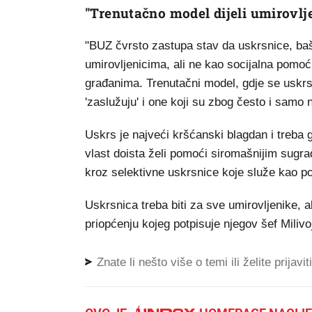
"Trenutačno model dijeli umirovlj
"BUZ čvrsto zastupa stav da uskrsnice, baš 
umirovljenicima, ali ne kao socijalna pomoć
građanima. Trenutačni model, gdje se uskrsn
'zaslužuju' i one koji su zbog često i samo 
Uskrs je najveći kršćanski blagdan i treba 
vlast doista želi pomoći siromašnijim sugra
kroz selektivne uskrsnice koje služe kao po
Uskrsnica treba biti za sve umirovljenike, 
priopćenju kojeg potpisuje njegov šef Milivo
Znate li nešto više o temi ili želite prijavi