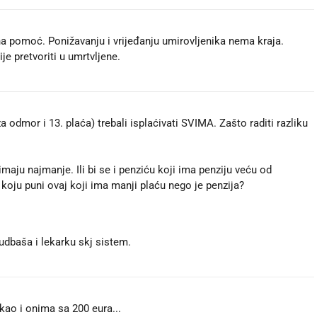
a pomoć. Ponižavanju i vrijeđanju umirovljenika nema kraja.
je pretvoriti u umrtvljene.
a odmor i 13. plaća) trebali isplaćivati SVIMA. Zašto raditi razliku
aju najmanje. Ili bi se i penziću koji ima penziju veću od
e koju puni ovaj koji ima manji plaću nego je penzija?
 udbaša i lekarku skj sistem.
 kao i onima sa 200 eura...