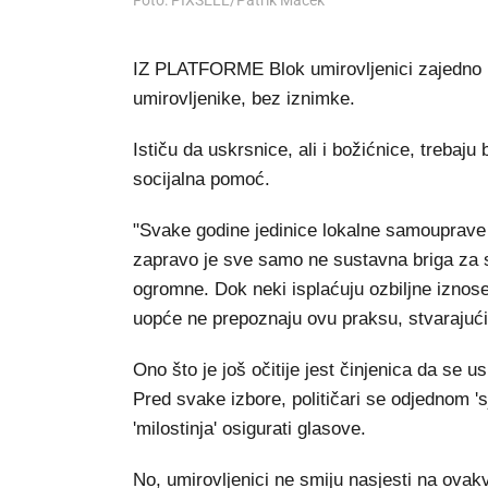
Foto: PIXSELL/Patrik Macek
IZ PLATFORME Blok umirovljenici zajedno (
umirovljenike, bez iznimke.
Ističu da uskrsnice, ali i božićnice, trebaju
socijalna pomoć.
"Svake godine jedinice lokalne samouprave d
zapravo je sve samo ne sustavna briga za s
ogromne. Dok neki isplaćuju ozbiljne iznos
uopće ne prepoznaju ovu praksu, stvarajuć
Ono što je još očitije jest činjenica da se 
Pred svake izbore, političari se odjednom '
'milostinja' osigurati glasove.
No, umirovljenici ne smiju nasjesti na ovakv