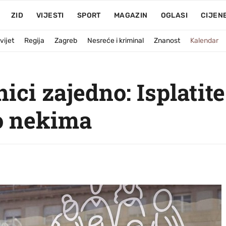
ZID
VIJESTI
SPORT
MAGAZIN
OGLASI
CIJEN
vijet
Regija
Zagreb
Nesreće i kriminal
Znanost
Kalendar
ici zajedno: Isplatit
o nekima