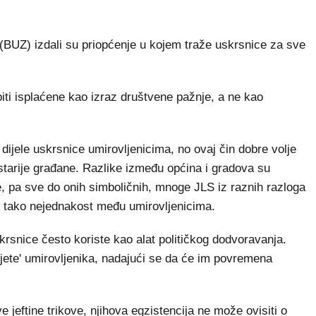
BUZ) izdali su priopćenje u kojem traže uskrsnice za sve
 biti isplaćene kao izraz društvene pažnje, a ne kao
ijele uskrsnice umirovljenicima, no ovaj čin dobre volje
tarije građane. Razlike između općina i gradova su
e, pa sve do onih simboličnih, mnoge JLS iz raznih razloga
i tako nejednakost među umirovljenicima.
uskrsnice često koriste kao alat političkog dodvoravanja.
sjete' umirovljenika, nadajući se da će im povremena
e jeftine trikove, njihova egzistencija ne može ovisiti o