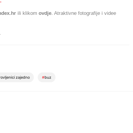
.
529.640 ČITATEL
dex.hr
ili klikom
ovdje
. Atraktivne fotografije i videe
.
ovljenici zajedno
#
buz