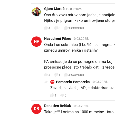
Gjuro Martić
10.03.2025.
Ono što zovu mirovinom jadna je socijaln
Njihov je prigram kako umirovljene što pri
4
0
ODGOVORITE
Navudreni Pikec
10.03.2025.
NP
Onda i se uskrsnica (i božićnica i regres z
između umirovljenika i ostalih?
PA smisao je da se pomogne onima koji im
prosječne plaće isto trebalo dati, iz vreć
4
1
ODGOVORITE
Porporela Porporeka
10.03.2025.
PP
Zavadi, pa vladaj. AP je doktorirao uz
1
0
Donatien Belšak
10.03.2025.
DB
Tako je!!! I onima sa 1000 mirovine...isto