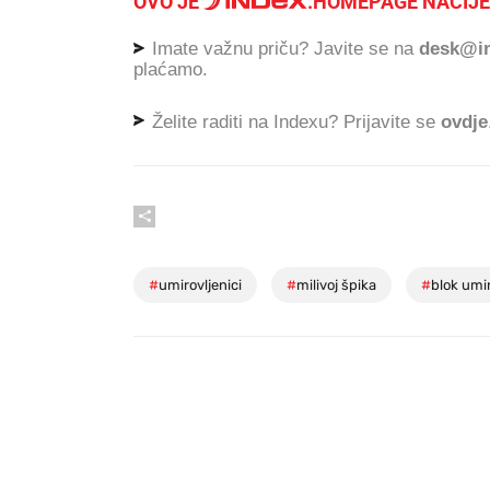
OVO JE
.
HOMEPAGE NACIJE
Imate važnu priču? Javite se na
desk@in
plaćamo.
Želite raditi na Indexu? Prijavite se
ovdje
#
umirovljenici
#
milivoj špika
#
blok umir