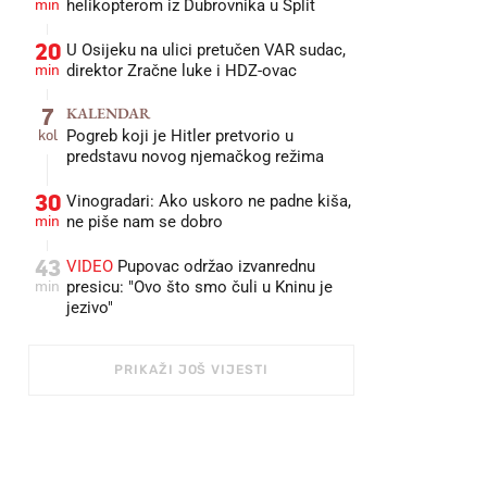
min
helikopterom iz Dubrovnika u Split
20
U Osijeku na ulici pretučen VAR sudac,
min
direktor Zračne luke i HDZ-ovac
7
KALENDAR
kol
Pogreb koji je Hitler pretvorio u
predstavu novog njemačkog režima
30
Vinogradari: Ako uskoro ne padne kiša,
min
ne piše nam se dobro
43
VIDEO
Pupovac održao izvanrednu
min
presicu: "Ovo što smo čuli u Kninu je
jezivo"
PRIKAŽI JOŠ VIJESTI