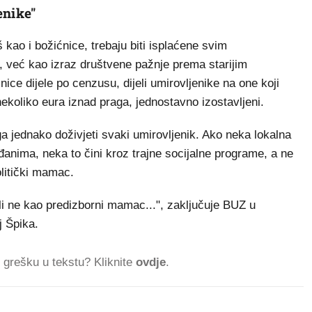
enike"
kao i božićnice, trebaju biti isplaćene svim
, već kao izraz društvene pažnje prema starijim
ice dijele po cenzusu, dijeli umirovljenike na one koji
nekoliko eura iznad praga, jednostavno izostavljeni.
ga jednako doživjeti svaki umirovljenik. Ako neka lokalna
đanima, neka to čini kroz trajne socijalne programe, a ne
litički mamac.
ali ne kao predizborni mamac...", zaključuje BUZ u
j Špika.
ti grešku u tekstu? Kliknite
ovdje
.