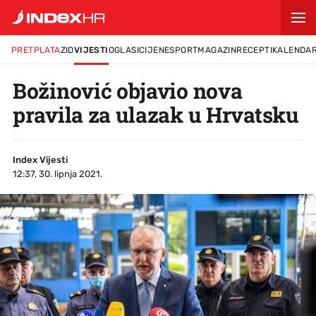
PRETPLATA
ZID
VIJESTI
OGLASI
CIJENE
SPORT
MAGAZIN
RECEPTI
KALENDA
Božinović objavio nova
pravila za ulazak u Hrvatsku
Index Vijesti
12:37, 30. lipnja 2021.