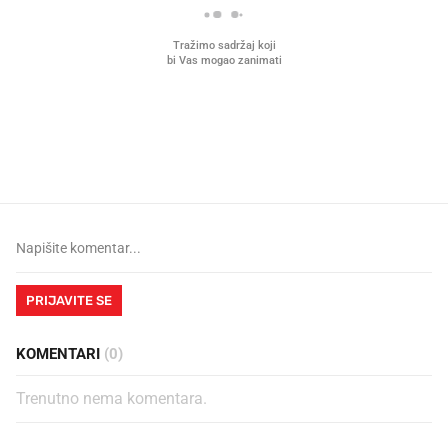
Što povezuje Lexus i
Kako su im čepovi boca d
legendarnog Ponyja?
nagradu od 10.000 eura
vjerovali"
PRIJAVITE SE
KOMENTARI
(0)
Trenutno nema komentara.