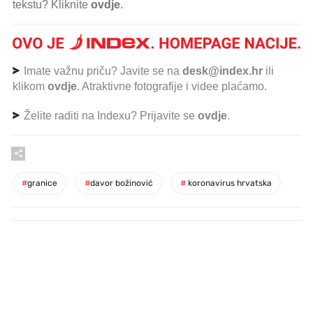
tekstu? Kliknite
ovdje
.
Imate važnu priču? Javite se na
desk@index.hr
ili
klikom
ovdje
. Atraktivne fotografije i videe plaćamo.
Želite raditi na Indexu? Prijavite se
ovdje
.
#
granice
#
davor božinović
#
koronavirus hrvatska
PROČITAJTE JOŠ