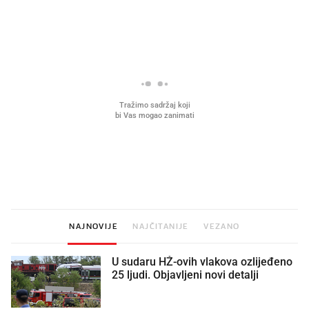
PROČITAJTE JOŠ
Što povezuje Lexus i
Kako su im čepovi boca d
legendarnog Ponyja?
nagradu od 10.000 eura
vjerovali"
NAJNOVIJE
NAJČITANIJE
VEZANO
U sudaru HŽ-ovih vlakova ozlijeđeno
25 ljudi. Objavljeni novi detalji