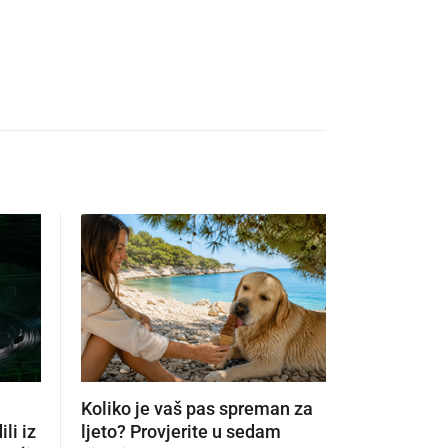
Koliko je vaš pas spreman za
Što kupiti
li iz
ljeto? Provjerite u sedam
popustu? 