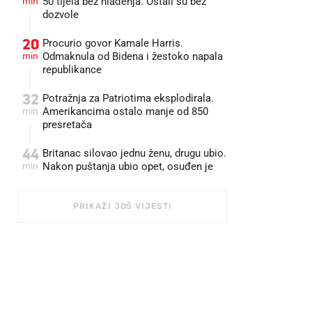
min
50 tijela bez hlađenja. Ostali su bez
dozvole
20
Procurio govor Kamale Harris.
min
Odmaknula od Bidena i žestoko napala
republikance
32
Potražnja za Patriotima eksplodirala.
min
Amerikancima ostalo manje od 850
presretača
44
Britanac silovao jednu ženu, drugu ubio.
min
Nakon puštanja ubio opet, osuđen je
PRIKAŽI JOŠ VIJESTI