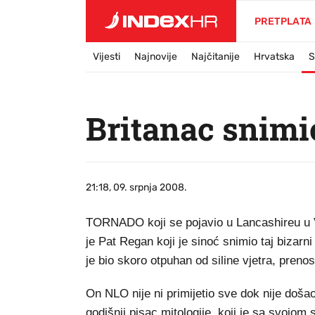
PRETPLATA
Vijesti
Najnovije
Najčitanije
Hrvatska
S
Britanac snimi
21:18, 09. srpnja 2008.
TORNADO koji se pojavio u Lancashireu u Vel
je Pat Regan koji je sinoć snimio taj bizarn
je bio skoro otpuhan od siline vjetra, preno
On NLO nije ni primijetio sve dok nije doša
godišnji pisac mitologije, koji je sa svojom