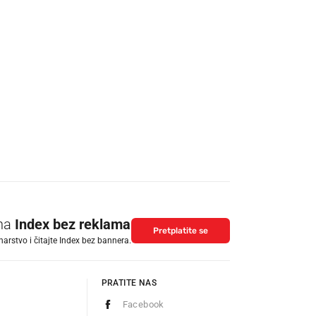
 na
Index bez reklama
Pretplatite se
arstvo i čitajte Index bez bannera.
PRATITE NAS
Facebook