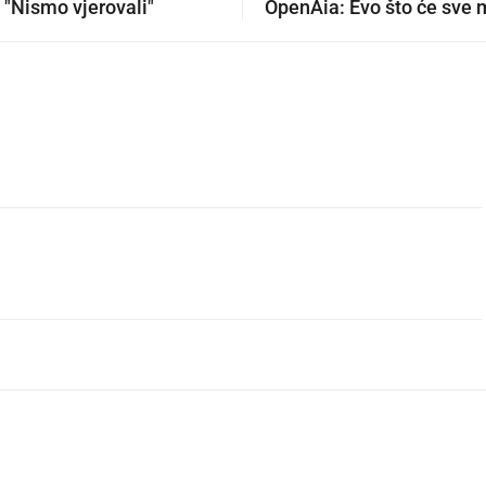
 "Nismo vjerovali"
OpenAia: Evo što će sve 