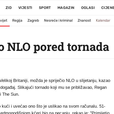
ZID
VIJESTI
SPORT
MAGAZIN
OGLASI
CIJEN
vijet
Regija
Zagreb
Nesreće i kriminal
Znanost
Kalendar
o NLO pored tornada
ikoj Britaniji, možda je spriječio NLO u slijetanju, kazao
i događaj. Slikajući tornado koji mu se približavao, Regan
si The Sun.
o kući i uvećao ono što je uslikao na svom računalu. 51-
 sedmogodišnjom kćeri bio na pecanju, rekao je: "Primijetio