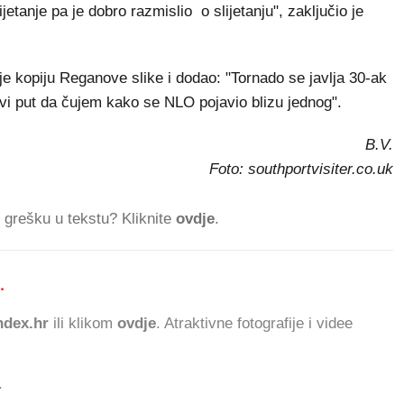
jetanje pa je dobro razmislio o slijetanju", zaključio je
je kopiju Reganove slike i dodao: "Tornado se javlja 30-ak
 prvi put da čujem kako se NLO pojavio blizu jednog".
B.V.
Foto: southportvisiter.co.uk
ti grešku u tekstu? Kliknite
ovdje
.
.
835.9
dex.hr
ili klikom
ovdje
. Atraktivne fotografije i videe
.