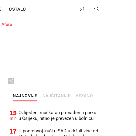
E
OSTALO
Afere
NAJNOVIJE
NAJČITANIJE
VEZANO
15
Ozlijeđeni muškarac pronađen u parku
min
u Osijeku, hitno je prevezen u bolnicu
17
U pogrebnoj kući u SAD-u držali više od