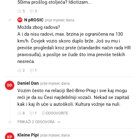
50ima prošlog stoljeća? Idiotizam...
5
3
N pROSIC
prije mjesec dana
NP
Možda zbog radova?
A i da nisu radovi, max. brzina je ograničena na 130
km/h. Čovjek vozio skoro duplo brže. Još su mu i
previše progledali kroz prste (standardni način rada HR
pravosuđa), a poslije se čude što ima previše teških
nesreća.
2
1
Daniel Dan
prije mjesec dana
DD
Vozim često na relaciji Beč-Brno-Prag i sve kaj mogu
reći je da su Ćesi najdebilniji vozači. Nekad se zapitaš
kak i kaj ih uče u autoškoli. Kultura vožnje na nuli.
8
1
ODGOVORITE
PRIKAŽI 2 ODGOVORA
Kleine Pipi
prije mjesec dana
KP