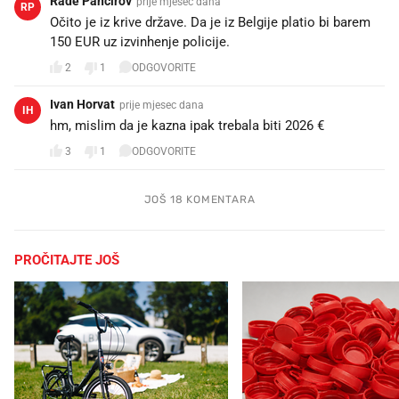
Rade Pancirov
prije mjesec dana
RP
Očito je iz krive države. Da je iz Belgije platio bi barem
150 EUR uz izvinhenje policije.
2
1
ODGOVORITE
Ivan Horvat
prije mjesec dana
IH
hm, mislim da je kazna ipak trebala biti 2026 €
3
1
ODGOVORITE
JOŠ 18 KOMENTARA
PROČITAJTE JOŠ