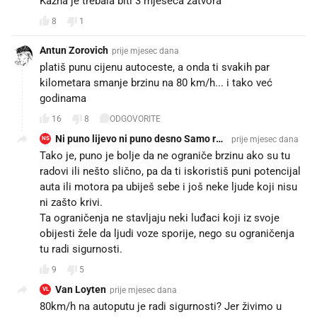
Kazna je trebala biti 3 mjeseca zatvora
8
1
Antun Zorovich
prije mjesec dana
platiš punu cijenu autoceste, a onda ti svakih par
kilometara smanje brzinu na 80 km/h... i tako već
godinama
16
8
ODGOVORITE
Ni puno lijevo ni puno desno Samo raz
prije mjesec dana
NS
umno
Tako je, puno je bolje da ne ograniče brzinu ako su tu
radovi ili nešto slično, pa da ti iskoristiš puni potencijal
auta ili motora pa ubiješ sebe i još neke ljude koji nisu
ni zašto krivi.
Ta ograničenja ne stavljaju neki luđaci koji iz svoje
obijesti žele da ljudi voze sporije, nego su ograničenja
tu radi sigurnosti.
9
5
Van Loyten
prije mjesec dana
VL
80km/h na autoputu je radi sigurnosti? Jer živimo u