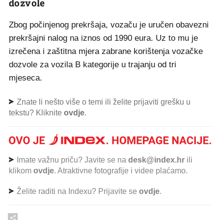
dozvole
Zbog počinjenog prekršaja, vozaču je uručen obavezni
prekršajni nalog na iznos od 1990 eura. Uz to mu je
izrečena i zaštitna mjera zabrane korištenja vozačke
dozvole za vozila B kategorije u trajanju od tri
mjeseca.
Znate li nešto više o temi ili želite prijaviti grešku u
tekstu? Kliknite
ovdje
.
Imate važnu priču? Javite se na
desk@index.hr
ili
klikom
ovdje
. Atraktivne fotografije i videe plaćamo.
Želite raditi na Indexu? Prijavite se
ovdje
.