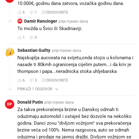
10.000€, godinu dana zatvora, vozačka godinu dana.
6
1
ODGOVORITE
Damir Rancinger
prije mjesec dana
DR
To možda u Švici ili Skadinaviji.
1
0
Sebastian Guilty
prije mjesec dana
Najskuplja aucoeata na svijetu,onda stojis u kolonama i
nasade ti 80kmh ogranicenja cijelim putem...i da kriv je
thompson i papa...neradnicka stoka uhljebarska
6
3
ODGOVORITE
PRIKAŽI 1 ODGOVOR
Donald Putin
prije mjesec dana
DP
Za takva prekoračenja brzine u Danskoj odmah ti
oduzimaju automobil i ostaješ bez dozvole na nekoliko
godina. Danci zovu "divljom vožnjom" sva prekoračenja
brzine veća od 100%. Nema razgovora, auto se odmah
oduzima i prodaje na javnoj dražbi. Divljom vožnjom se