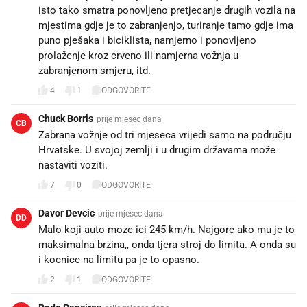
isto tako smatra ponovljeno pretjecanje drugih vozila na
mjestima gdje je to zabranjenjo, turiranje tamo gdje ima
puno pješaka i biciklista, namjerno i ponovljeno
prolaženje kroz crveno ili namjerna vožnja u
zabranjenom smjeru, itd.
4
1
ODGOVORITE
Chuck Borris
prije mjesec dana
CB
Zabrana vožnje od tri mjeseca vrijedi samo na području
Hrvatske. U svojoj zemlji i u drugim državama može
nastaviti voziti.
7
0
ODGOVORITE
Davor Devcic
prije mjesec dana
DD
Malo koji auto moze ici 245 km/h. Najgore ako mu je to
maksimalna brzina,, onda tjera stroj do limita. A onda su
i kocnice na limitu pa je to opasno.
2
1
ODGOVORITE