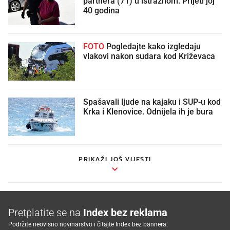
partnera (71) u istražnom. Prijeti joj
40 godina
FOTO
Pogledajte kako izgledaju
vlakovi nakon sudara kod Križevaca
Spašavali ljude na kajaku i SUP-u kod
Krka i Klenovice. Odnijela ih je bura
PRIKAŽI JOŠ VIJESTI
Pretplatite se na
Index bez reklama
Podržite neovisno novinarstvo i čitajte Index bez bannera.