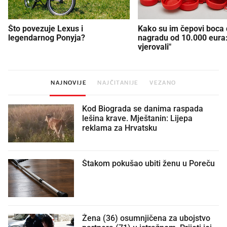
Što povezuje Lexus i
Kako su im čepovi boca d
legendarnog Ponyja?
nagradu od 10.000 eura
vjerovali"
NAJNOVIJE
NAJČITANIJE
VEZANO
Kod Biograda se danima raspada
lešina krave. Mještanin: Lijepa
reklama za Hrvatsku
Štakom pokušao ubiti ženu u Poreču
Žena (36) osumnjičena za ubojstvo