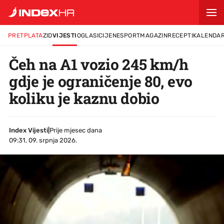
PRETPLATA
ZID
VIJESTI
OGLASI
CIJENE
SPORT
MAGAZIN
RECEPTI
KALENDA
Čeh na A1 vozio 245 km/h
gdje je ograničenje 80, evo
koliku je kaznu dobio
Index Vijesti
|
Prije mjesec dana
09:31, 09. srpnja 2026.