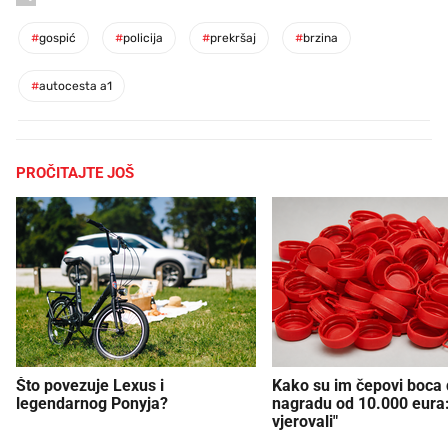
#
gospić
#
policija
#
prekršaj
#
brzina
#
autocesta a1
PROČITAJTE JOŠ
Što povezuje Lexus i
Kako su im čepovi boca d
legendarnog Ponyja?
nagradu od 10.000 eura
vjerovali"