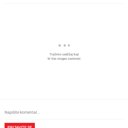
PROČITAJTE JOŠ
Što povezuje Lexus i
Kako su im čepovi boca d
legendarnog Ponyja?
nagradu od 10.000 eura
vjerovali"
PRIJAVITE SE