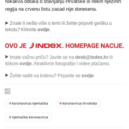
Nikakva odluka o stavljanju Hrvatske ili nekih njezinih
regija na crvenu listu zasad nije donesena.
Znate li nešto više o temi ili želite prijaviti grešku u
tekstu? Kliknite
ovdje
.
Imate važnu priču? Javite se na
desk@index.hr
ili
klikom
ovdje
. Atraktivne fotografije i videe plaćamo.
Želite raditi na Indexu? Prijavite se
ovdje
.
#
koronavirus njemačka
#
koronavirus hrvatska
#
njemačka koronavirus