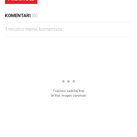
KOMENTARI
(0)
Trenutno nema komentara.
PROČITAJTE JOŠ
Što povezuje Lexus i
Kako su im čepovi boca d
legendarnog Ponyja?
nagradu od 10.000 eura
vjerovali"