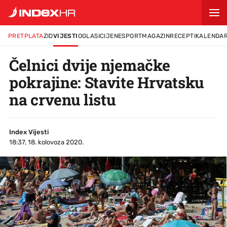
PRETPLATA
ZID
VIJESTI
OGLASI
CIJENE
SPORT
MAGAZIN
RECEPTI
KALENDA
Čelnici dvije njemačke
pokrajine: Stavite Hrvatsku
na crvenu listu
Index Vijesti
18:37, 18. kolovoza 2020.