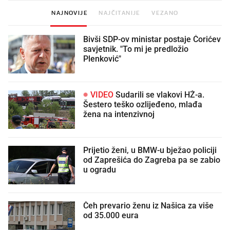
NAJNOVIJE
NAJČITANIJE
VEZANO
Bivši SDP-ov ministar postaje Ćorićev
savjetnik. "To mi je predložio
Plenković"
VIDEO
Sudarili se vlakovi HŽ-a.
Šestero teško ozlijeđeno, mlađa
žena na intenzivnoj
Prijetio ženi, u BMW-u bježao policiji
od Zaprešića do Zagreba pa se zabio
u ogradu
Čeh prevario ženu iz Našica za više
od 35.000 eura