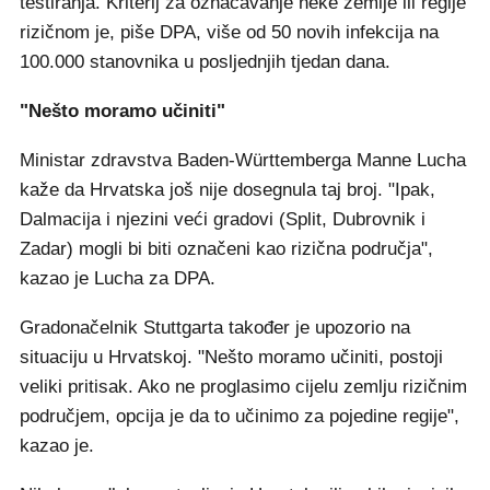
testiranja. Kriterij za označavanje neke zemlje ili regije
rizičnom je, piše DPA, više od 50 novih infekcija na
100.000 stanovnika u posljednjih tjedan dana.
"Nešto moramo učiniti"
Ministar zdravstva Baden-Württemberga Manne Lucha
kaže da Hrvatska još nije dosegnula taj broj. "Ipak,
Dalmacija i njezini veći gradovi (Split, Dubrovnik i
Zadar) mogli bi biti označeni kao rizična područja",
kazao je Lucha za DPA.
Gradonačelnik Stuttgarta također je upozorio na
situaciju u Hrvatskoj. "Nešto moramo učiniti, postoji
veliki pritisak. Ako ne proglasimo cijelu zemlju rizičnim
područjem, opcija je da to učinimo za pojedine regije",
kazao je.