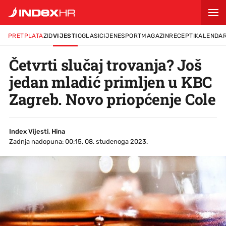
PRETPLATA
ZID
VIJESTI
OGLASI
CIJENE
SPORT
MAGAZIN
RECEPTI
KALENDA
Četvrti slučaj trovanja? Još
jedan mladić primljen u KBC
Zagreb. Novo priopćenje Cole
Index Vijesti, Hina
Zadnja nadopuna: 00:15, 08. studenoga 2023.