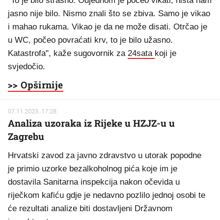
"To je bilo strašno. Odjednom je počeo vikati, ništa nam
jasno nije bilo. Nismo znali što se zbiva. Samo je vikao
i mahao rukama. Vikao je da ne može disati. Otrčao je
u WC, počeo povraćati krv, to je bilo užasno.
Katastrofa", kaže sugovornik za
24sata
koji je
svjedočio.
>> Opširnije
07.11.2023. 17:28
Analiza uzoraka iz Rijeke u HZJZ-u u
Zagrebu
Hrvatski zavod za javno zdravstvo u utorak popodne
je primio uzorke bezalkoholnog pića koje im je
dostavila Sanitarna inspekcija nakon očevida u
riječkom kafiću gdje je nedavno pozlilo jednoj osobi te
će rezultati analize biti dostavljeni Državnom