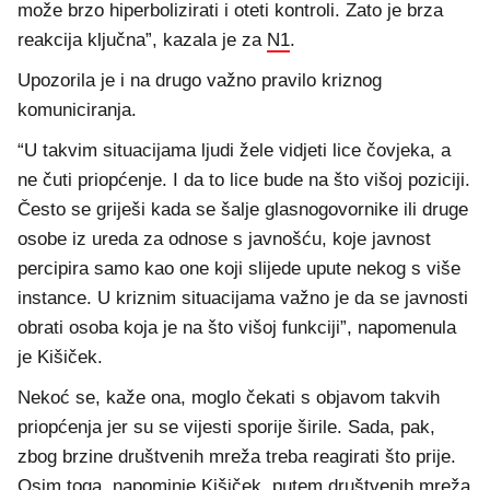
može brzo hiperbolizirati i oteti kontroli. Zato je brza
reakcija ključna”, kazala je za
N1
.
Upozorila je i na drugo važno pravilo kriznog
komuniciranja.
“U takvim situacijama ljudi žele vidjeti lice čovjeka, a
ne čuti priopćenje. I da to lice bude na što višoj poziciji.
Često se griješi kada se šalje glasnogovornike ili druge
osobe iz ureda za odnose s javnošću, koje javnost
percipira samo kao one koji slijede upute nekog s više
instance. U kriznim situacijama važno je da se javnosti
obrati osoba koja je na što višoj funkciji”, napomenula
je Kišiček.
Nekoć se, kaže ona, moglo čekati s objavom takvih
priopćenja jer su se vijesti sporije širile. Sada, pak,
zbog brzine društvenih mreža treba reagirati što prije.
Osim toga, napominje Kišiček, putem društvenih mreža