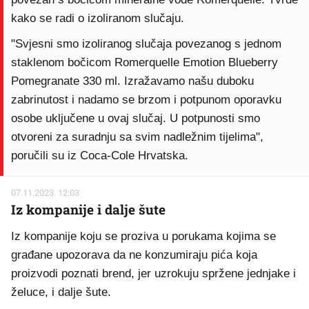
kako se radi o izoliranom slučaju.
"Svjesni smo izoliranog slučaja povezanog s jednom
staklenom bočicom Romerquelle Emotion Blueberry
Pomegranate 330 ml. Izražavamo našu duboku
zabrinutost i nadamo se brzom i potpunom oporavku
osobe uključene u ovaj slučaj. U potpunosti smo
otvoreni za suradnju sa svim nadležnim tijelima",
poručili su iz Coca-Cole Hrvatska.
07.11.2023. 12:03
Iz kompanije i dalje šute
Iz kompanije koju se proziva u porukama kojima se
građane upozorava da ne konzumiraju pića koja
proizvodi poznati brend, jer uzrokuju spržene jednjake i
želuce, i dalje šute.