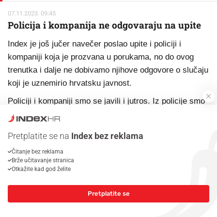
07.11.2023. 09:45
Policija i kompanija ne odgovaraju na upite
Index je još jučer navečer poslao upite i policiji i
kompaniji koja je prozvana u porukama, no do ovog
trenutka i dalje ne dobivamo njihove odgovore o slučaju
koji je uznemirio hrvatsku javnost.
Policiji i kompaniji smo se javili i jutros. Iz policije smo
zamoljeni za strpljenje, a iz kompanije nema nikakvih
informacija o ovom slučaju.
Pretplatite se na
Index bez reklama
Čitanje bez reklama
Znate li nešto više o temi ili želite prijaviti grešku u
Brže učitavanje stranica
Otkažite kad god želite
tekstu? Kliknite
ovdje
.
Pretplatite se
Imate važnu priču? Javite se na
desk@index.hr
ili