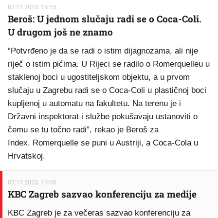
07.11.2023. 19:15
Beroš: U jednom slučaju radi se o Coca-Coli.
U drugom još ne znamo
“Potvrđeno je da se radi o istim dijagnozama, ali nije
riječ o istim pićima. U Rijeci se radilo o Romerquelleu u
staklenoj boci u ugostiteljskom objektu, a u prvom
slučaju u Zagrebu radi se o Coca-Coli u plastičnoj boci
kupljenoj u automatu na fakultetu. Na terenu je i
Državni inspektorat i službe pokušavaju ustanoviti o
čemu se tu točno radi”, rekao je Beroš za
Index. Romerquelle se puni u Austriji, a Coca-Cola u
Hrvatskoj.
07.11.2023. 19:00
KBC Zagreb sazvao konferenciju za medije
KBC Zagreb je za večeras sazvao konferenciju za