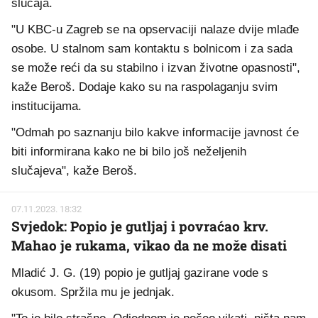
slučaja.
"U KBC-u Zagreb se na opservaciji nalaze dvije mlađe
osobe. U stalnom sam kontaktu s bolnicom i za sada
se može reći da su stabilno i izvan životne opasnosti",
kaže Beroš. Dodaje kako su na raspolaganju svim
institucijama.
"Odmah po saznanju bilo kakve informacije javnost će
biti informirana kako ne bi bilo još neželjenih
slučajeva", kaže Beroš.
07.11.2023. 18:32
Svjedok: Popio je gutljaj i povraćao krv.
Mahao je rukama, vikao da ne može disati
Mladić J. G. (19) popio je gutljaj gazirane vode s
okusom. Spržila mu je jednjak.