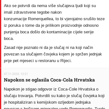
Ako se potvrdi da nema više slučajeva ljudi koji su
imali zdravstvene tegobe nakon
konzumacije Romerquellea, to bi vjerojatno srušilo teze
iz poruka o tome da je prilikom proizvodnje odnosno
punjenja boca došlo do kontaminacije cijele serije
boca.
Zasad nije poznato ni da je slučaj ni na koji način
povezan sa slučajem čovjeka kojem je spržen jednjak
prije pet mjeseci u restoranu u Rijeci.
07.11.2023. 12:21
Napokon se oglasila Coca-Cola Hrvatska
Napokon je stigao odgovor iz Coca-Cole Hrvatska o
slučaju trovanja. Potvrdili su kako je slučaj čovjeka koji
je hospitaliziran s kemijskom ozljedom jednjaka
povezan s bočicom mineralne vode Romerquelle. Tvrde