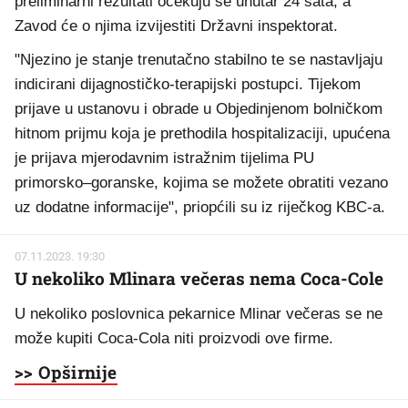
preliminarni rezultati očekuju se unutar 24 sata, a
Zavod će o njima izvijestiti Državni inspektorat.
"Njezino je stanje trenutačno stabilno te se nastavljaju
indicirani dijagnostičko-terapijski postupci. Tijekom
prijave u ustanovu i obrade u Objedinjenom bolničkom
hitnom prijmu koja je prethodila hospitalizaciji, upućena
je prijava mjerodavnim istražnim tijelima PU
primorsko–goranske, kojima se možete obratiti vezano
uz dodatne informacije", priopćili su iz riječkog KBC-a.
07.11.2023. 19:30
U nekoliko Mlinara večeras nema Coca-Cole
U nekoliko poslovnica pekarnice Mlinar večeras se ne
može kupiti Coca-Cola niti proizvodi ove firme.
>> Opširnije