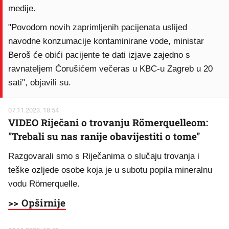
medije.
"Povodom novih zaprimljenih pacijenata uslijed
navodne konzumacije kontaminirane vode, ministar
Beroš će obići pacijente te dati izjave zajedno s
ravnateljem Ćorušićem večeras u KBC-u Zagreb u 20
sati", objavili su.
07.11.2023. 18:54
VIDEO Riječani o trovanju Römerquelleom:
"Trebali su nas ranije obavijestiti o tome"
Razgovarali smo s Riječanima o slučaju trovanja i
teške ozljede osobe koja je u subotu popila mineralnu
vodu Römerquelle.
>> Opširnije