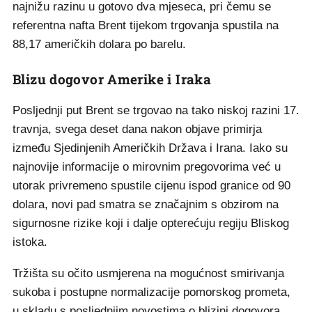
najnižu razinu u gotovo dva mjeseca, pri čemu se
referentna nafta Brent tijekom trgovanja spustila na
88,17 američkih dolara po barelu.
Blizu dogovor Amerike i Iraka
Posljednji put Brent se trgovao na tako niskoj razini 17.
travnja, svega deset dana nakon objave primirja
između Sjedinjenih Američkih Država i Irana. Iako su
najnovije informacije o mirovnim pregovorima već u
utorak privremeno spustile cijenu ispod granice od 90
dolara, novi pad smatra se značajnim s obzirom na
sigurnosne rizike koji i dalje opterećuju regiju Bliskog
istoka.
Tržišta su očito usmjerena na mogućnost smirivanja
sukoba i postupne normalizacije pomorskog prometa,
u skladu s posljednjim novostima o blizini dogovora