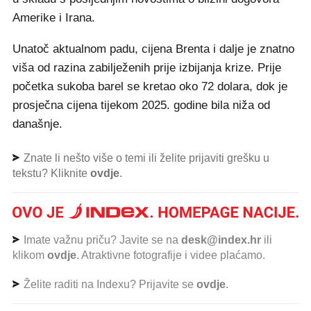
Amerike i Irana.
Unatoč aktualnom padu, cijena Brenta i dalje je znatno
viša od razina zabilježenih prije izbijanja krize. Prije
početka sukoba barel se kretao oko 72 dolara, dok je
prosječna cijena tijekom 2025. godine bila niža od
današnje.
Znate li nešto više o temi ili želite prijaviti grešku u
tekstu? Kliknite
ovdje
.
Imate važnu priču? Javite se na
desk@index.hr
ili
klikom
ovdje
. Atraktivne fotografije i videe plaćamo.
Želite raditi na Indexu? Prijavite se
ovdje
.