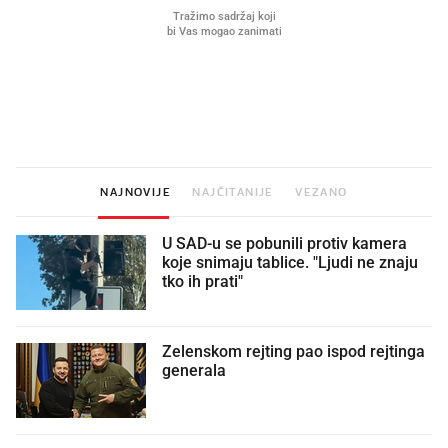
Mjesecima planiramo novu
Što povezuje Lexus i
kuhinju, a jednu važnu odluku
legendarnog Ponyja?
donesemo u samo deset minuta
NAJNOVIJE
NAJČITANIJE
VEZANO
U SAD-u se pobunili protiv kamera
koje snimaju tablice. "Ljudi ne znaju
tko ih prati"
Zelenskom rejting pao ispod rejtinga
generala