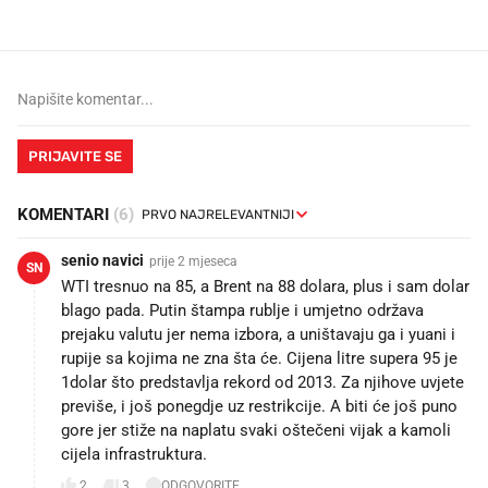
PRIJAVITE SE
KOMENTARI
(6)
senio navici
prije 2 mjeseca
SN
WTI tresnuo na 85, a Brent na 88 dolara, plus i sam dolar
blago pada. Putin štampa rublje i umjetno održava
prejaku valutu jer nema izbora, a uništavaju ga i yuani i
rupije sa kojima ne zna šta će. Cijena litre supera 95 je
1dolar što predstavlja rekord od 2013. Za njihove uvjete
previše, i još ponegdje uz restrikcije. A biti će još puno
gore jer stiže na naplatu svaki oštečeni vijak a kamoli
cijela infrastruktura.
2
3
ODGOVORITE