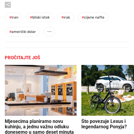
#
iran
#
bliski istok
#
irak
#
cijene nafte
#
američki dolar
PROČITAJTE JOŠ
Mjesecima planiramo novu
Što povezuje Lexus i
kuhinju, a jednu važnu odluku
legendarnog Ponyja?
donesemo u samo deset minuta