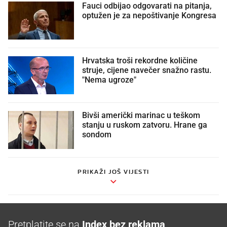
Fauci odbijao odgovarati na pitanja,
optužen je za nepoštivanje Kongresa
Hrvatska troši rekordne količine
struje, cijene navečer snažno rastu.
"Nema ugroze"
Bivši američki marinac u teškom
stanju u ruskom zatvoru. Hrane ga
sondom
PRIKAŽI JOŠ VIJESTI
Pretplatite se na
Index bez reklama