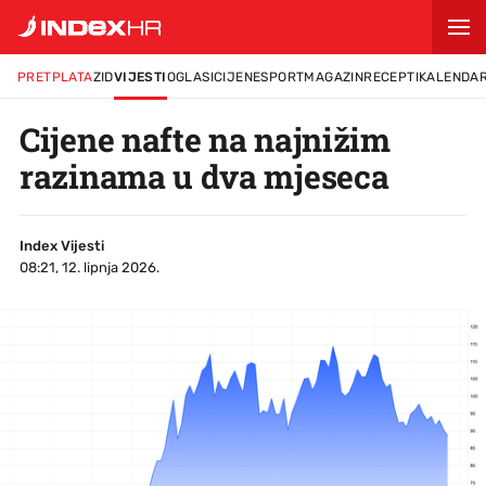
PRETPLATA
ZID
VIJESTI
OGLASI
CIJENE
SPORT
MAGAZIN
RECEPTI
KALENDA
Cijene nafte na najnižim
razinama u dva mjeseca
Index Vijesti
08:21, 12. lipnja 2026.