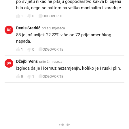
po svijetu nikad ne pitaju gospodarstvo kakva bi cijena
bila ok, nego se naftom na veliko manipulira i zarađuje
1
0
ODGOVORITE
Denis Starkić
prije 2 mjeseca
DS
88 je još uvijek 22,22% više od 72 prije američkog
napada.
1
0
ODGOVORITE
Džejbi Vens
prije 2 mjeseca
DV
Izgleda da je Hormuz nezamjenjiv, koliko je i ruski plin.
0
1
ODGOVORITE
PROČITAJTE JOŠ