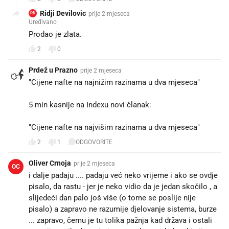
Ridji Devilovic
prije 2 mjeseca
RD
Uređivano
Prodao je zlata.
2
0
Prdež u Prazno
prije 2 mjeseca
"Cijene nafte na najnižim razinama u dva mjeseca"
5 min kasnije na Indexu novi članak:
"Cijene nafte na najvišim razinama u dva mjeseca"
2
1
ODGOVORITE
Oliver Crnoja
prije 2 mjeseca
OC
i dalje padaju .... padaju već neko vrijeme i ako se ovdje
pisalo, da rastu - jer je neko vidio da je jedan skočilo , a
slijedeći dan palo još više (o tome se poslije nije
pisalo) a zapravo ne razumije djelovanje sistema, burze
... zapravo, čemu je tu tolika pažnja kad država i ostali