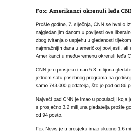
Fox: Amerikanci okrenuli leđa CN
Prošle godine, 7. siječnja, CNN se hvalio iz
najgledanijim danom u povijesti ove liberal
zbog tvitanja o uspjehu u gledanosti tijekom
najmračnijih dana u američkoj povijesti, al
Amerikanci u međuvremenu okrenuli leđa 
CNN je u prosjeku imao 5.3 milijuna gledatelja
jednom satu posebnog programa na godišnji
samo 743.000 gledatelja, što je pad od 86 p
Najveći pad CNN je imao u populaciji koja j
s prosječno 3.2 milijuna gledatelja prošle 
od 94 posto.
Fox News je u prosjeku imao ukupno 1.6 mili