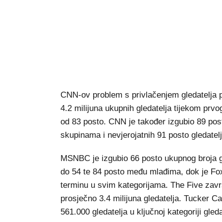
CNN-ov problem s privlačenjem gledatelja p
4.2 milijuna ukupnih gledatelja tijekom prv
od 83 posto. CNN je također izgubio 89 pos
skupinama i nevjerojatnih 91 posto gledatel
MSNBC je izgubio 66 posto ukupnog broja gl
do 54 te 84 posto među mlađima, dok je Fo
terminu u svim kategorijama. The Five završ
prosječno 3.4 milijuna gledatelja. Tucker Ca
561.000 gledatelja u ključnoj kategoriji gleda