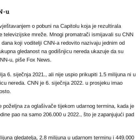
N-u
vještavanjem o pobuni na Capitolu koja je rezultirala
ne televizijske mreže. Mnogi promatrači ismijavali su CNN
 dana koji voditelji CNN-a redovito nazivaju jednim od
i ukupna gledanost na godišnjicu nereda ukazuje da su
CNN-u, piše Fox News.
 6. siječnja 2021., ali nije uspio prikupiti 1.5 milijuna ni u
cu nereda. CNN je 6. siječnja 2022. u prosjeku imao
osto.
e poželjna za oglašivače tijekom udarnog termina, kada je
godine pao na samo 206.000 u 2022., što je zapanjujući pad
juna gledatelja, 2.8 milijuna u udarnom terminu i 449.000