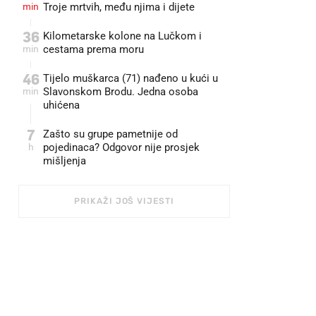
min
Troje mrtvih, među njima i dijete
36
Kilometarske kolone na Lučkom i
min
cestama prema moru
46
Tijelo muškarca (71) nađeno u kući u
min
Slavonskom Brodu. Jedna osoba
uhićena
7
Zašto su grupe pametnije od
h
pojedinaca? Odgovor nije prosjek
mišljenja
PRIKAŽI JOŠ VIJESTI