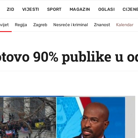
ZID
VIJESTI
SPORT
MAGAZIN
OGLASI
CIJEN
vijet
Regija
Zagreb
Nesreće i kriminal
Znanost
Kalendar
tovo 90% publike u o