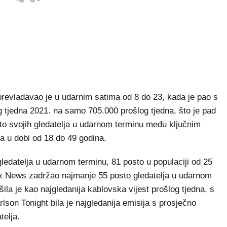
revladavao je u udarnim satima od 8 do 23, kada je pao s
og tjedna 2021. na samo 705.000 prošlog tjedna, što je pad
to svojih gledatelja u udarnom terminu među ključnim
ja u dobi od 18 do 49 godina.
edatelja u udarnom terminu, 81 posto u populaciji od 25
x News zadržao najmanje 55 posto gledatelja u udarnom
ila je kao najgledanija kablovska vijest prošlog tjedna, s
rlson Tonight bila je najgledanija emisija s prosječno
telja.