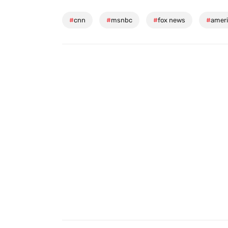
#
cnn
#
msnbc
#
fox news
#
ameri