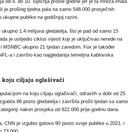
a od 4. do 10. siječnja prošle godine jer je ta mreža imala
ali je prošlog tjedna pala na samo 548.000 prosječnih
o ukupne publike na godišnjoj razini.
ukupno 1.4 milijuna gledatelja, što je pad od samo 15
da je uslijedio ciklus vijesti koji je uključivao nerede na
i MSNBC ukupno 21 tjedan zaredom. Fox je također
NFL-a i završio kao najgledanija temeljna kablovska
 koju ciljaju oglašivači
ulacijom na koju ciljaju oglašivači, odraslih u dobi od 25
zgubila 86 posto gledatelja i završila prošli tjedan sa samo
 kategoriji nakon prosjeka od 822.000 prije godinu dana.
, CNN je izgubio gotovo 90 posto svoje publike u 2021. i
h 73.000.