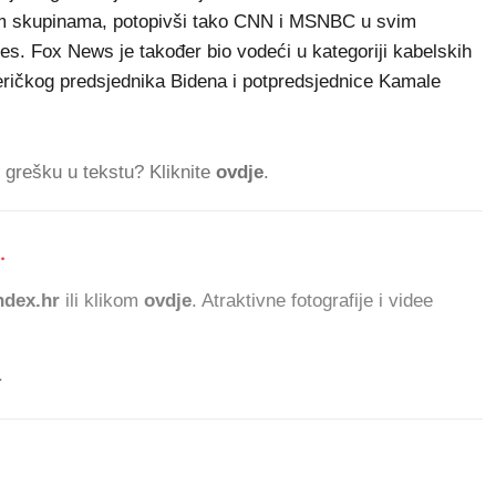
im skupinama, potopivši tako CNN i MSNBC u svim
es. Fox News je također bio vodeći u kategoriji kabelskih
meričkog predsjednika Bidena i potpredsjednice Kamale
ti grešku u tekstu? Kliknite
ovdje
.
.
22
dex.hr
ili klikom
ovdje
. Atraktivne fotografije i videe
.