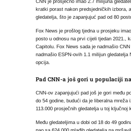
CNN je prosječno imao 2.7 milijuna gledatelj
kratki porast nakon predsjedničkih izbora, 
gledatelja, što je zapanjujuć pad od 80 post
Fox News je prošlog tjedna u prosjeku imao 
posto u odnosu na prvi cijeli tjedan 2021., ka
Capitolu. Fox News sada je nadmašio CNN 
nadmašio ESPN-ovih 1.1 milijun gledatelja 
opcija.
Pad CNN-a još gori u populaciji na
CNN-ov zapanjujući pad još je gori među pop
do 54 godine, budući da je liberalna mreža i
113.000 prosječnih gledatelja u toj ključnoj
Među gledateljima u dobi od 18 do 49 godina
pao sa 624.000 mlađih gledatelja na mršavi