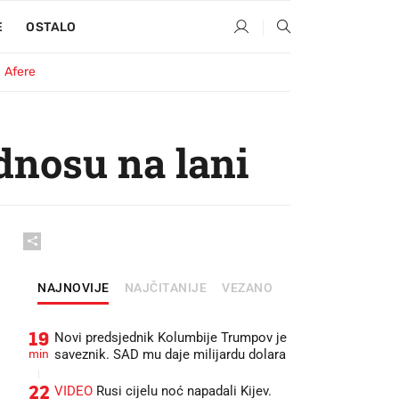
E
OSTALO
Afere
dnosu na lani
NAJNOVIJE
NAJČITANIJE
VEZANO
19
Novi predsjednik Kolumbije Trumpov je
min
saveznik. SAD mu daje milijardu dolara
22
VIDEO
Rusi cijelu noć napadali Kijev.