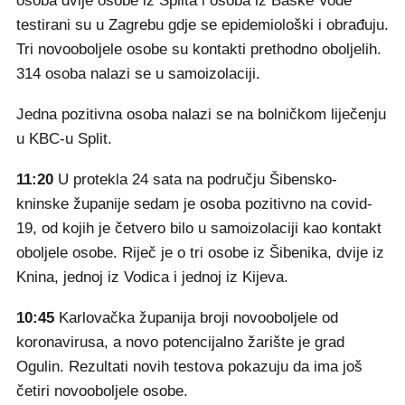
osoba dvije osobe iz Splita i osoba iz Baške Vode
testirani su u Zagrebu gdje se epidemiološki i obrađuju.
Tri novooboljele osobe su kontakti prethodno oboljelih.
314 osoba nalazi se u samoizolaciji.
Jedna pozitivna osoba nalazi se na bolničkom liječenju
u KBC-u Split.
11:20
U protekla 24 sata na području Šibensko-
kninske županije sedam je osoba pozitivno na covid-
19, od kojih je četvero bilo u samoizolaciji kao kontakt
oboljele osobe. Riječ je o tri osobe iz Šibenika, dvije iz
Knina, jednoj iz Vodica i jednoj iz Kijeva.
10:45
Karlovačka županija broji novooboljele od
koronavirusa, a novo potencijalno žarište je grad
Ogulin. Rezultati novih testova pokazuju da ima još
četiri novooboljele osobe.