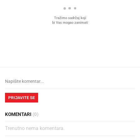
Što povezuje Lexus i
Kako su im čepovi boca d
legendarnog Ponyja?
nagradu od 10.000 eura
vjerovali"
PRIJAVITE SE
KOMENTARI
(0)
Trenutno nema komentara.