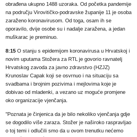
obrađena ukupno 1488 uzoraka. Od početka pandemije
na području Virovitičko-podravske županije 11 je osoba
zaraženo koronavirusom. Od toga, osam ih se
oporavilo, dvije osobe su i nadalje zaražena, a jedan
muškarac je preminuo.
8:15
O stanju s epidemijom koronavirusa u Hrvatskoj i
novim uputama Stožera za RTL je govorio ravnatelj
Hrvatskog zavoda za javno zdravstvo (HZJZ)
Krunoslav Capak koji se osvrnuo i na situaciju sa
svadbama i brojnim pozivima i mejlovima koje je
dobivao od mladenki, a vezano uz moguće promjene
oko organizacije vjenčanja.
''Poznata je činjenica da je bilo nekoliko vjenčanja gdje
se dogodilo više zaraza. Stožer je naširoko raspravljao
o toj temi i odlučili smo da u ovom trenutku nećemo