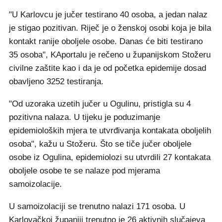
"U Karlovcu je jučer testirano 40 osoba, a jedan nalaz
je stigao pozitivan. Riječ je o ženskoj osobi koja je bila
kontakt ranije oboljele osobe. Danas će biti testirano
35 osoba", KAportalu je rečeno u županijskom Stožeru
civilne zaštite kao i da je od početka epidemije dosad
obavljeno 3252 testiranja.
"Od uzoraka uzetih jučer u Ogulinu, pristigla su 4
pozitivna nalaza. U tijeku je poduzimanje
epidemioloških mjera te utvrđivanja kontakata oboljelih
osoba", kažu u Stožeru. Što se tiče jučer oboljele
osobe iz Ogulina, epidemiolozi su utvrdili 27 kontakata
oboljele osobe te se nalaze pod mjerama
samoizolacije.
U samoizolaciji se trenutno nalazi 171 osoba. U
Karlovačkoj županiji trenutno je 26 aktivnih slučajeva