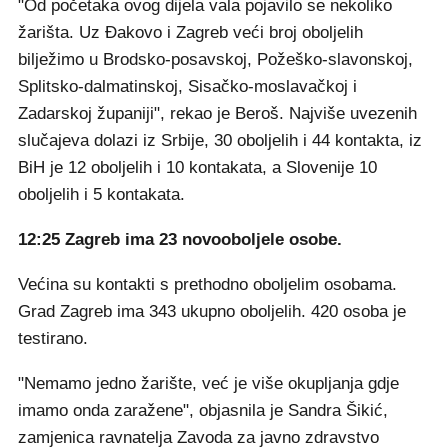
"Od početaka ovog dijela vala pojavilo se nekoliko
žarišta. Uz Đakovo i Zagreb veći broj oboljelih
bilježimo u Brodsko-posavskoj, Požeško-slavonskoj,
Splitsko-dalmatinskoj, Sisačko-moslavačkoj i
Zadarskoj županiji", rekao je Beroš. Najviše uvezenih
slučajeva dolazi iz Srbije, 30 oboljelih i 44 kontakta, iz
BiH je 12 oboljelih i 10 kontakata, a Slovenije 10
oboljelih i 5 kontakata.
12:25 Zagreb ima 23 novooboljele osobe.
Većina su kontakti s prethodno oboljelim osobama.
Grad Zagreb ima 343 ukupno oboljelih. 420 osoba je
testirano.
"Nemamo jedno žarište, već je više okupljanja gdje
imamo onda zaražene", objasnila je Sandra Šikić,
zamjenica ravnatelja Zavoda za javno zdravstvo