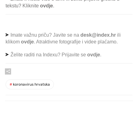
tekstu? Kliknite
ovdje
.
Imate važnu priču? Javite se na
desk@index.hr
ili
klikom
ovdje
. Atraktivne fotografije i videe plaćamo.
Želite raditi na Indexu? Prijavite se
ovdje
.
#
koronavirus hrvatska
PROČITAJTE JOŠ