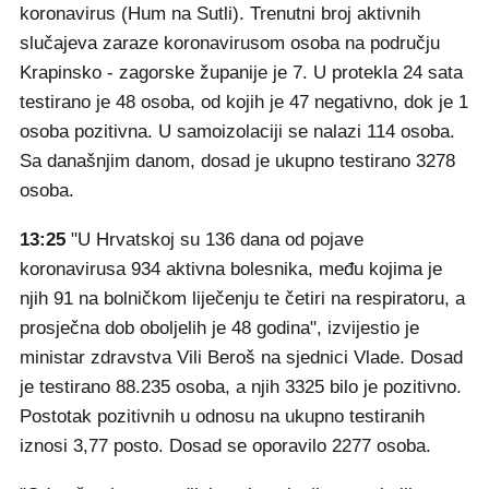
koronavirus (Hum na Sutli). Trenutni broj aktivnih
slučajeva zaraze koronavirusom osoba na području
Krapinsko - zagorske županije je 7. U protekla 24 sata
testirano je 48 osoba, od kojih je 47 negativno, dok je 1
osoba pozitivna. U samoizolaciji se nalazi 114 osoba.
Sa današnjim danom, dosad je ukupno testirano 3278
osoba.
13:25
"U Hrvatskoj su 136 dana od pojave
koronavirusa 934 aktivna bolesnika, među kojima je
njih 91 na bolničkom liječenju te četiri na respiratoru, a
prosječna dob oboljelih je 48 godina", izvijestio je
ministar zdravstva Vili Beroš na sjednici Vlade. Dosad
je testirano 88.235 osoba, a njih 3325 bilo je pozitivno.
Postotak pozitivnih u odnosu na ukupno testiranih
iznosi 3,77 posto. Dosad se oporavilo 2277 osoba.