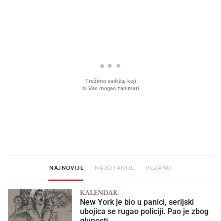
PROČITAJTE JOŠ
Što povezuje Lexus i
Kako su im čepovi boca d
legendarnog Ponyja?
nagradu od 10.000 eura
vjerovali"
NAJNOVIJE
NAJČITANIJE
VEZANO
KALENDAR
New York je bio u panici, serijski
ubojica se rugao policiji. Pao je zbog
gluposti