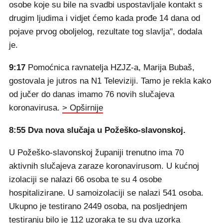
osobe koje su bile na svadbi uspostavljale kontakt s
drugim ljudima i vidjet ćemo kada prođe 14 dana od
pojave prvog oboljelog, rezultate tog slavlja", dodala
je.
9:17
Pomoćnica ravnatelja HZJZ-a, Marija Bubaš,
gostovala je jutros na N1 Televiziji. Tamo je rekla kako
od jučer do danas imamo 76 novih slučajeva
koronavirusa.
> Opširnije
8:55 Dva nova slučaja u Požeško-slavonskoj.
U Požeško-slavonskoj županiji trenutno ima 70
aktivnih slučajeva zaraze koronavirusom. U kućnoj
izolaciji se nalazi 66 osoba te su 4 osobe
hospitalizirane. U samoizolaciji se nalazi 541 osoba.
Ukupno je testirano 2449 osoba, na posljednjem
testiranju bilo je 112 uzoraka te su dva uzorka