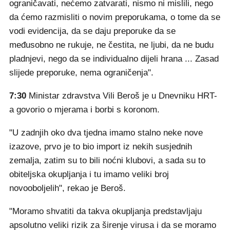
ograničavati, nećemo zatvarati, nismo ni mislili, nego
da ćemo razmisliti o novim preporukama, o tome da se
vodi evidencija, da se daju preporuke da se
međusobno ne rukuje, ne čestita, ne ljubi, da ne budu
pladnjevi, nego da se individualno dijeli hrana ... Zasad
slijede preporuke, nema ograničenja".
7:30
Ministar zdravstva Vili Beroš je u Dnevniku HRT-
a govorio o mjerama i borbi s koronom.
"U zadnjih oko dva tjedna imamo stalno neke nove
izazove, prvo je to bio import iz nekih susjednih
zemalja, zatim su to bili noćni klubovi, a sada su to
obiteljska okupljanja i tu imamo veliki broj
novooboljelih", rekao je Beroš.
"Moramo shvatiti da takva okupljanja predstavljaju
apsolutno veliki rizik za širenje virusa i da se moramo