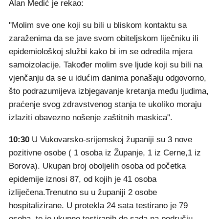
Alan Medić je rekao:
"Molim sve one koji su bili u bliskom kontaktu sa
zaraženima da se jave svom obiteljskom liječniku ili
epidemiološkoj službi kako bi im se odredila mjera
samoizolacije. Također molim sve ljude koji su bili na
vjenčanju da se u idućim danima ponašaju odgovorno,
što podrazumijeva izbjegavanje kretanja među ljudima,
praćenje svog zdravstvenog stanja te ukoliko moraju
izlaziti obavezno nošenje zaštitnih maskica".
10:30
U Vukovarsko-srijemskoj županiji su 3 nove
pozitivne osobe ( 1 osoba iz Županje, 1 iz Cerne,1 iz
Borova). Ukupan broj oboljelih osoba od početka
epidemije iznosi 87, od kojih je 41 osoba
izliječena.Trenutno su u županiji 2 osobe
hospitalizirane. U protekla 24 sata testirano je 79
osoba, te je ukupno testiranih do sada na području