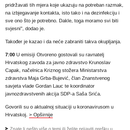
pridržavati tih mjera koje ukazuju na potreban razmak,
na izbjegavanje kontakta, isto tako i na dezinfekciju i
sve ono što je potrebno. Dakle, toga moramo svi biti
svjesni", dodao je.
Također je kazao i da neće zabraniti takva okupljanja.
7:00
U emisiji Otvoreno gostovali su ravnatelj
Hrvatskog zavoda za javno zdravstvo Krunoslav
Capak, načelnica Kriznog stožera Ministarstva
zdravstva Maja Grba-Bujević, član Znanstvenog
savjeta vlade Gordan Lauc te koordinator
javnozdravstvenih akcija SDP-a Saša Srića.
Govorili su o aktualnoj situaciji u koronavirusom u
Hrvatskoj.
> Opširnije
Znate li nešto više o temi ili želite prijaviti grešku u