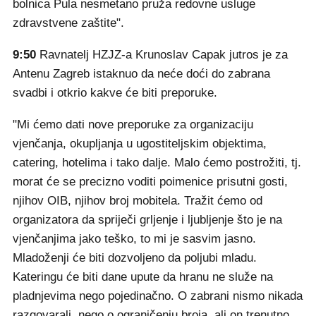
bolnica Pula nesmetano pruža redovne usluge
zdravstvene zaštite".
9:50
Ravnatelj HZJZ-a Krunoslav Capak jutros je za
Antenu Zagreb istaknuo da neće doći do zabrana
svadbi i otkrio kakve će biti preporuke.
"Mi ćemo dati nove preporuke za organizaciju
vjenčanja, okupljanja u ugostiteljskim objektima,
catering, hotelima i tako dalje. Malo ćemo postrožiti, tj.
morat će se precizno voditi poimenice prisutni gosti,
njihov OIB, njihov broj mobitela. Tražit ćemo od
organizatora da spriječi grljenje i ljubljenje što je na
vjenčanjima jako teško, to mi je sasvim jasno.
Mladoženji će biti dozvoljeno da poljubi mladu.
Kateringu će biti dane upute da hranu ne služe na
pladnjevima nego pojedinačno. O zabrani nismo nikada
razgovarali, nego o ograničenju broja, ali on trenutno