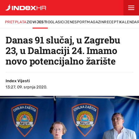
PRETPLATA
ZID
VIJESTI
OGLASI
CIJENE
SPORT
MAGAZIN
RECEPTI
KALENDA
Danas 91 slučaj, u Zagrebu
23, u Dalmaciji 24. Imamo
novo potencijalno žarište
Index Vijesti
13:27, 09. srpnja 2020.