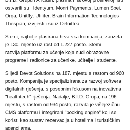
B.I.D. Grupu i Aircash, plasman na ovoj proširenoj listi
ostvarili su i Identyum, Monri Payments, Lumen Spei,
Orqa, Unitfly, Utiliter, Brain Information Technologies i
Thespian, izvijestili su iz Deloittea.
Stemi, najbolje plasirana hrvatska kompanija, zauzela
je 130. mjesto uz rast od 1.227 posto. Stemi
razvija platformu za učenje koja nudi obrazovne
programe i radionice za učenike, učitelje i studente.
Slijedi Devōt Solutions na 187. mjestu s rastom od 960
posto. Kompanija je specijalizirana za razvoj softvera i
digitalnih rješenja, s posebnim fokusom na inovativna
"healthtech" rješenja. Nadalje, B.I.D. Grupa, na 196.
mjestu, s rastom od 934 posto, razvila je višejezičnu
CMS platformu i integrirani "booking engine" koji se
koristi kao sustav rezervacija u hotelima i turističkim
agencijama.