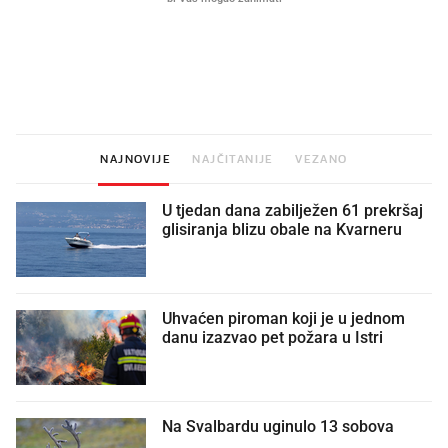
Što povezuje Lexus i
Kako su im čepovi boca d
legendarnog Ponyja?
nagradu od 10.000 eura
vjerovali"
NAJNOVIJE
NAJČITANIJE
VEZANO
U tjedan dana zabilježen 61 prekršaj
glisiranja blizu obale na Kvarneru
Uhvaćen piroman koji je u jednom
danu izazvao pet požara u Istri
Na Svalbardu uginulo 13 sobova