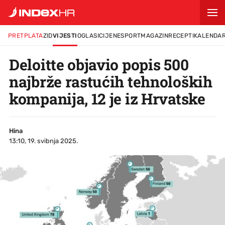
PRETPLATA
ZID
VIJESTI
OGLASI
CIJENE
SPORT
MAGAZIN
RECEPTI
KALENDA
Deloitte objavio popis 500
najbrže rastućih tehnoloških
kompanija, 12 je iz Hrvatske
Hina
13:10, 19. svibnja 2025.