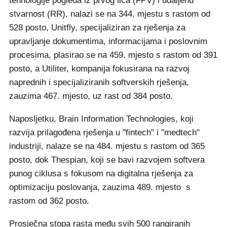
tehnologije pogleda iz prvog lica (FPV) i udaljenu
stvarnost (RR), nalazi se na 344. mjestu s rastom od
528 posto, Unitfly, specijaliziran za rješenja za
upravljanje dokumentima, informacijama i poslovnim
procesima, plasirao se na 459. mjesto s rastom od 391
posto, a Utiliter, kompanija fokusirana na razvoj
naprednih i specijaliziranih softverskih rješenja,
zauzima 467. mjesto, uz rast od 384 posto.
Naposljetku, Brain Information Technologies, koji
razvija prilagođena rješenja u "fintech" i "medtech"
industriji, nalaze se na 484. mjestu s rastom od 365
posto, dok Thespian, koji se bavi razvojem softvera
punog ciklusa s fokusom na digitalna rješenja za
optimizaciju poslovanja, zauzima 489. mjesto s
rastom od 362 posto.
Prosječna stopa rasta među svih 500 rangiranih