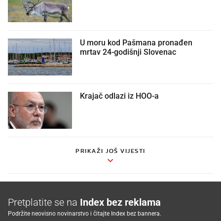
U moru kod Pašmana pronađen
mrtav 24-godišnji Slovenac
Krajač odlazi iz HOO-a
PRIKAŽI JOŠ VIJESTI
Pretplatite se na
Index bez reklama
Podržite neovisno novinarstvo i čitajte Index bez bannera.