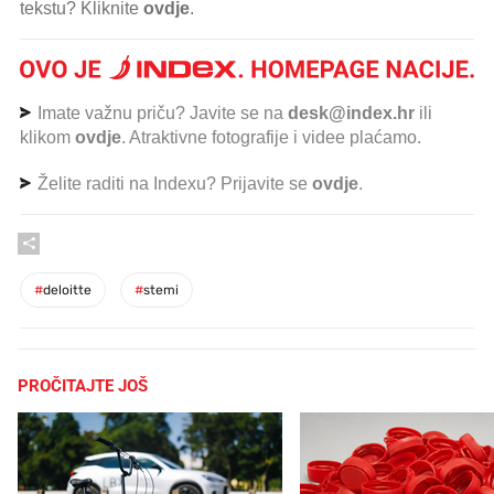
tekstu? Kliknite
ovdje
.
Imate važnu priču? Javite se na
desk@index.hr
ili
klikom
ovdje
. Atraktivne fotografije i videe plaćamo.
Želite raditi na Indexu? Prijavite se
ovdje
.
#
deloitte
#
stemi
PROČITAJTE JOŠ