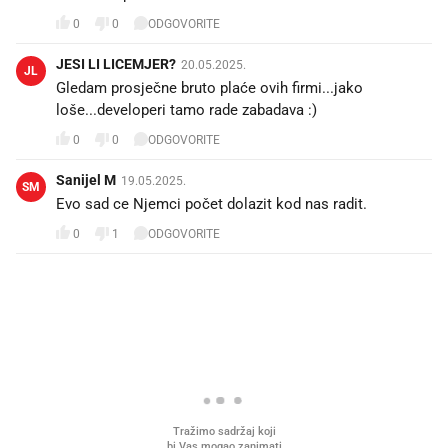
0
0
ODGOVORITE
JESI LI LICEMJER?
20.05.2025.
JL
Gledam prosječne bruto plaće ovih firmi...jako
loše...developeri tamo rade zabadava :)
0
0
ODGOVORITE
Sanijel M
19.05.2025.
SM
Evo sad ce Njemci počet dolazit kod nas radit.
0
1
ODGOVORITE
PROČITAJTE JOŠ