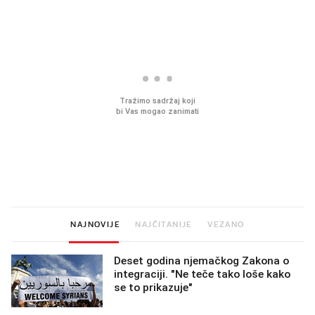
Mjesecima planiramo novu
Što povezuje Lexus i
kuhinju, a jednu važnu odluku
legendarnog Ponyja?
donesemo u samo deset
minuta
NAJNOVIJE
NAJČITANIJE
VEZANO
Deset godina njemačkog Zakona o
integraciji. "Ne teče tako loše kako
se to prikazuje"