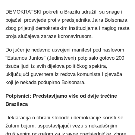
DEMOKRATSKI pokreti u Brazilu udružili su snage i
pojačali prosvjede protiv predsjednika Jaira Bolsonara
zbog prijetnji demokratskim institucijama i naglog rasta
broja slučajeva zaraze koronavirusom.
Do jučer je nedavno usvojeni manifest pod naslovom
"Estamos Juntos" (Jedinstveni) potpisalo gotovo 200
tisuća ljudi iz svih dijelova političkog spektra,
uključujući guvernera iz redova komunista i pjevača
koji je nekada podupirao Bolsonara.
Potpisnici: Predstavljamo više od dvije trećine
Brazilaca
Deklaracija o obrani slobode i demokracije koristi se
žutom bojom, uspostavljajući vezu s nekadašnjim
društvenim pokretom za izravne predsjedničke izbore,