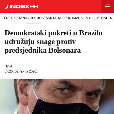
PRETPLATA
ZID
VIJESTI
OGLASI
CIJENE
SPORT
MAGAZIN
RECEPTI
KALEN
Demokratski pokreti u Brazilu
udružuju snage protiv
predsjednika Bolsonara
HINA
07:25, 02. lipnja 2020.