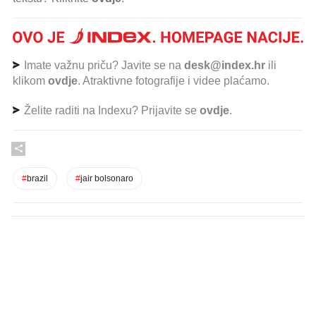
Imate važnu priču? Javite se na
desk@index.hr
ili
klikom
ovdje
. Atraktivne fotografije i videe plaćamo.
Želite raditi na Indexu? Prijavite se
ovdje
.
#
brazil
#
jair bolsonaro
PROČITAJTE JOŠ