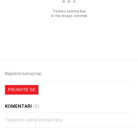
Mjesecima planiramo novu
Što povezuje Lexus i
kuhinju, a jednu važnu odluku
legendarnog Ponyja?
donesemo u samo deset
minuta
PRIJAVITE SE
KOMENTARI
(0)
Trenutno nema komentara.
PROČITAJTE JOŠ