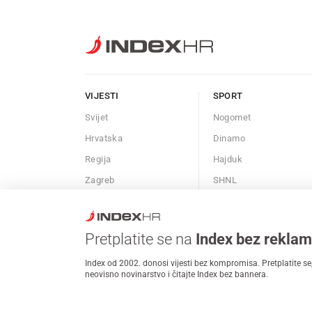
VIJESTI
SPORT
Svijet
Nogomet
Hrvatska
Dinamo
Regija
Hajduk
Zagreb
SHNL
Nesreće i kriminal
Košarka
Znanost
Borilački sportovi
Pretplatite se na
Index bez rekla
Kalendar
Ostali sportovi
Index od 2002. donosi vijesti bez kompromisa. Pretplatite se,
Afere
neovisno novinarstvo i čitajte Index bez bannera.