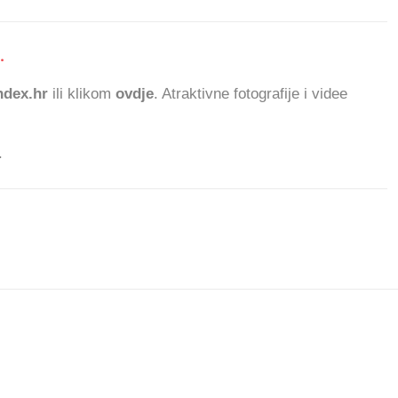
.
dex.hr
ili klikom
ovdje
. Atraktivne fotografije i videe
.