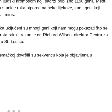
 ljudski kromosom koji sadrži približno 1150 gena. Među
u stanice raka otporne na neke lijekove, kao i geni koji
 i miris.
aka uključeni su mnogi geni koji nam mogu pokazati što se
sta raka", rekao je dr. Richard Wilson, direktor Centra za
u St. Louisu.
emačkoj dovršili su sekvencu koja je objavljena u