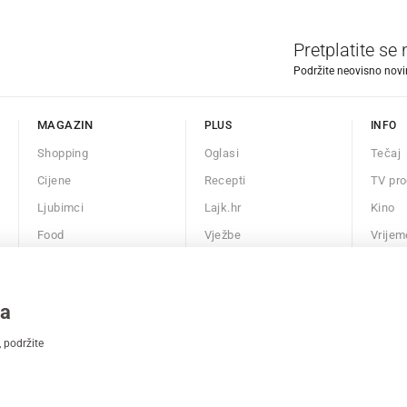
Pretplatite se
Podržite neovisno novin
MAGAZIN
PLUS
INFO
Shopping
Oglasi
Tečaj
Cijene
Recepti
TV pr
Ljubimci
Lajk.hr
Kino
Food
Vježbe
Vrijem
Mame
Odgovori
RSS
Auto
Kalendar
ma
Fit
 podržite
Chill
Horoskop