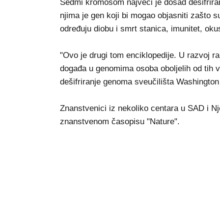
Sedmi kromosom najveći je dosad dešifriran
njima je gen koji bi mogao objasniti zašto s
određuju diobu i smrt stanica, imunitet, okus
"Ovo je drugi tom enciklopedije. U razvoj r
događa u genomima osoba oboljelih od tih vr
dešifriranje genoma sveučilišta Washington 
Znanstvenici iz nekoliko centara u SAD i Nj
znanstvenom časopisu "Nature".