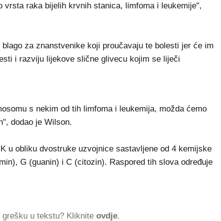
 vrsta raka bijelih krvnih stanica, limfoma i leukemije",
ago za znanstvenike koji proučavaju te bolesti jer će im
ti i razviju lijekove slične glivecu kojim se liječi
omosomu s nekim od tih limfoma i leukemija, možda ćemo
jih", dodao je Wilson.
 u obliku dvostruke uzvojnice sastavljene od 4 kemijske
min), G (guanin) i C (citozin). Raspored tih slova određuje
ti grešku u tekstu? Kliknite
ovdje
.