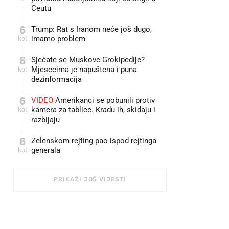
Ceutu
6
Trump: Rat s Iranom neće još dugo,
kol
imamo problem
6
Sjećate se Muskove Grokipedije?
kol
Mjesecima je napuštena i puna
dezinformacija
6
VIDEO
Amerikanci se pobunili protiv
kol
kamera za tablice. Kradu ih, skidaju i
razbijaju
6
Zelenskom rejting pao ispod rejtinga
kol
generala
PRIKAŽI JOŠ VIJESTI