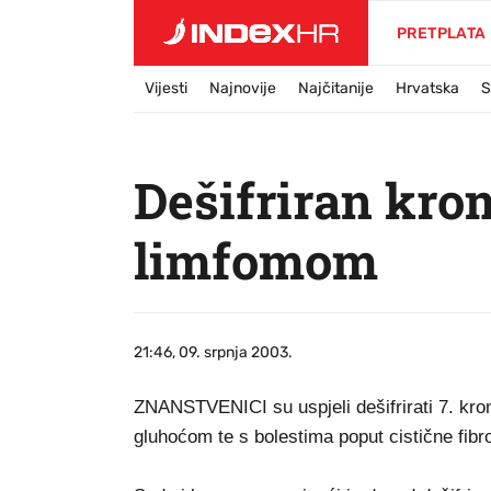
PRETPLATA
Vijesti
Najnovije
Najčitanije
Hrvatska
S
Dešifriran kr
limfomom
21:46, 09. srpnja 2003.
ZNANSTVENICI su uspjeli dešifrirati 7. kro
gluhoćom te s bolestima poput cistične fibr