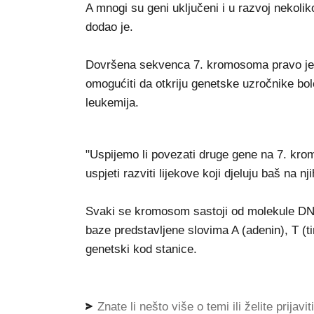
A mnogi su geni uključeni i u razvoj nekoliko
dodao je.
Dovršena sekvenca 7. kromosoma pravo je bl
omogućiti da otkriju genetske uzročnike boles
leukemija.
"Uspijemo li povezati druge gene na 7. kr
uspjeti razviti lijekove koji djeluju baš na n
Svaki se kromosom sastoji od molekule DNK
baze predstavljene slovima A (adenin), T (ti
genetski kod stanice.
Znate li nešto više o temi ili želite prijavi