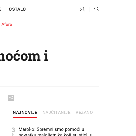
E
OSTALO
Afere
hoćom i
NAJNOVIJE
NAJČITANIJE
VEZANO
3
Maroko: Spremni smo pomoći u
h
povratku maloljetnika koji su stigli u