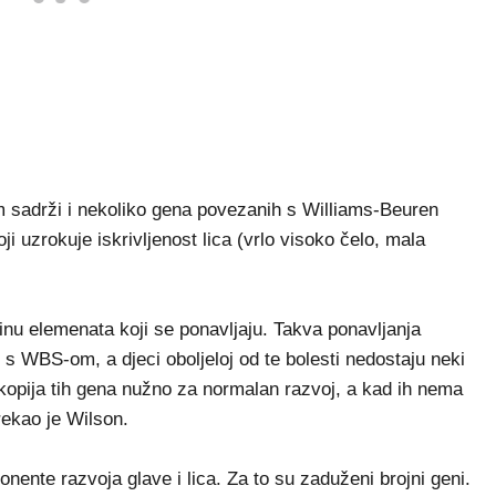
m sadrži i nekoliko gena povezanih s Williams-Beuren
uzrokuje iskrivljenost lica (vrlo visoko čelo, mala
u elemenata koji se ponavljaju. Takva ponavljanja
s WBS-om, a djeci oboljeloj od te bolesti nedostaju neki
o kopija tih gena nužno za normalan razvoj, a kad ih nema
rekao je Wilson.
ente razvoja glave i lica. Za to su zaduženi brojni geni.