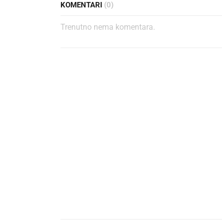
KOMENTARI
(0)
Trenutno nema komentara.