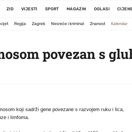
ZID
VIJESTI
SPORT
MAGAZIN
OGLASI
CIJEN
vijet
Regija
Zagreb
Nesreće i kriminal
Znanost
Kalendar
omosom povezan s glu
mosom koji sadrži gene povezane s razvojem ruku i lica,
oze i limfoma.