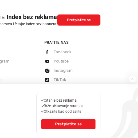
 na
Index bez reklama
Pretplatite se
arstvo i čitajte Index bez bannera.
PRATITE NAS
Facebook
ogram
Youtube
Instagram
e
TikTok
Pošaljite nam vijest
Newsletter
Čitanje bez reklama
Brže učitavanje stranica
Otkažite kad god želite
Pretplatite se