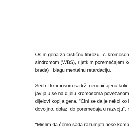
Osim gena za cističnu fibrozu, 7. kromoso
sindromom (WBS), rijetkim poremećajem koji 
brada) i blagu mentalnu retardaciju.
Sedmi kromosom sadrži neuobičajenu količin
javljaju se na dijelu kromosoma povezanom 
dijelovi kopija gena. "Čini se da je nekolik
dovoljno, dolazi do poremećaja u razvoju", 
"Mislim da ćemo sada razumjeti neke kompon