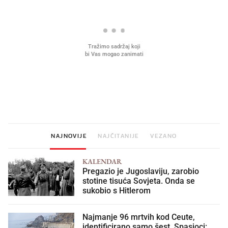
Što povezuje Lexus i
Kako su im čepovi boca d
legendarnog Ponyja?
nagradu od 10.000 eura
vjerovali"
NAJNOVIJE
NAJČITANIJE
VEZANO
KALENDAR
Pregazio je Jugoslaviju, zarobio
stotine tisuća Sovjeta. Onda se
sukobio s Hitlerom
Najmanje 96 mrtvih kod Ceute,
identificirano samo šest. Spasioci: