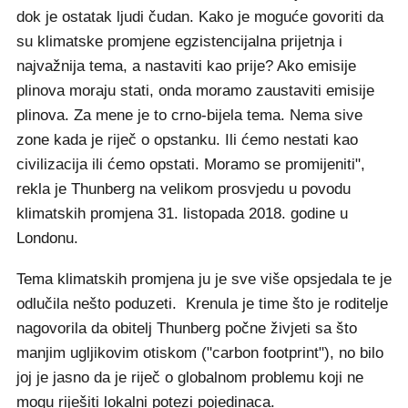
dok je ostatak ljudi čudan. Kako je moguće govoriti da
su klimatske promjene egzistencijalna prijetnja i
najvažnija tema, a nastaviti kao prije? Ako emisije
plinova moraju stati, onda moramo zaustaviti emisije
plinova. Za mene je to crno-bijela tema. Nema sive
zone kada je riječ o opstanku. Ili ćemo nestati kao
civilizacija ili ćemo opstati. Moramo se promijeniti",
rekla je Thunberg na velikom prosvjedu u povodu
klimatskih promjena 31. listopada 2018. godine u
Londonu.
Tema klimatskih promjena ju je sve više opsjedala te je
odlučila nešto poduzeti. Krenula je time što je roditelje
nagovorila da obitelj Thunberg počne živjeti sa što
manjim ugljikovim otiskom ("carbon footprint"), no bilo
joj je jasno da je riječ o globalnom problemu koji ne
mogu riješiti lokalni potezi pojedinaca.