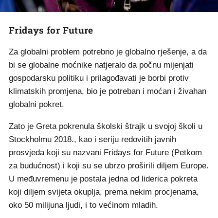
Fridays for Future
Za globalni problem potrebno je globalno rješenje, a da
bi se globalne moćnike natjeralo da počnu mijenjati
gospodarsku politiku i prilagođavati je borbi protiv
klimatskih promjena, bio je potreban i moćan i živahan
globalni pokret.
Zato je Greta pokrenula školski štrajk u svojoj školi u
Stockholmu 2018., kao i seriju redovitih javnih
prosvjeda koji su nazvani Fridays for Future (Petkom
za budućnost) i koji su se ubrzo proširili diljem Europe.
U međuvremenu je postala jedna od liderica pokreta
koji diljem svijeta okuplja, prema nekim procjenama,
oko 50 milijuna ljudi, i to većinom mladih.