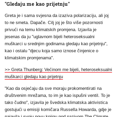
"Gledaju me kao prijetnju"
Greta je i sama svjesna da izaziva polarizaciju, ali joj
to ne smeta. Dapače. Cilj joj je što više pozornosti
privući na temu klimatskih promjena. Izjavila je
jesenas da ju "uglavnom bijeli heteroseksualni
muškarci u srednjim godinama gledaju kao prijetnju",
kao i ostalu "djecu koja samo iznose činjenice o
klimatskim promjenama".
>> Greta Thunberg: Većinom me bijeli, heteroseksualni
muškarci gledaju kao prijetnju
"Kao da osjećaju da sve moraju prokomentirati na
društvenim mrežama, to im je kao ispušni ventil. To je
tako čudno", izjavila je švedska klimatska aktivistica
gostujući u emisiji komičara Russella Howarda, gdje je
najavila i svoju novu knjigu pod nazivom The Climate