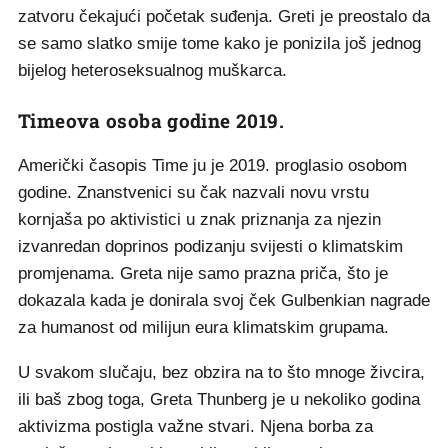
zatvoru čekajući početak suđenja. Greti je preostalo da
se samo slatko smije tome kako je ponizila još jednog
bijelog heteroseksualnog muškarca.
Timeova osoba godine 2019.
Američki časopis Time ju je 2019. proglasio osobom
godine. Znanstvenici su čak nazvali novu vrstu
kornjaša po aktivistici u znak priznanja za njezin
izvanredan doprinos podizanju svijesti o klimatskim
promjenama. Greta nije samo prazna priča, što je
dokazala kada je donirala svoj ček Gulbenkian nagrade
za humanost od milijun eura klimatskim grupama.
U svakom slučaju, bez obzira na to što mnoge živcira,
ili baš zbog toga, Greta Thunberg je u nekoliko godina
aktivizma postigla važne stvari. Njena borba za