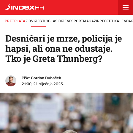
PRETPLATA
ZID
VIJESTI
OGLASI
CIJENE
SPORT
MAGAZIN
RECEPTI
KALENDA
Desničari je mrze, policija je
hapsi, ali ona ne odustaje.
Tko je Greta Thunberg?
Piše:
Gordan Duhaček
21:00, 21. siječnja 2023.