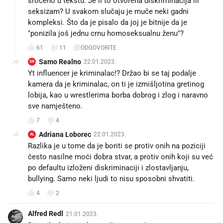
seksizam? U svakom slučaju je muče neki gadni
kompleksi. Što da je pisalo da joj je bitnije da je
"ponizila još jednu crnu homoseksualnu ženu"?
61
11
ODGOVORITE
Samo Realno
22.01.2023.
SR
Yt influencer je kriminalac!? Držao bi se taj podalje
kamera da je kriminalac, on ti je izmišljotina gretinog
lobija, kao u wrestlerima borba dobrog i zlog i naravno
sve namješteno.
7
4
Adriana Loborec
22.01.2023.
AL
Razlika je u tome da je boriti se protiv onih na poziciji
često nasilne moći dobra stvar, a protiv onih koji su već
po defaultu izloženi diskriminaciji i zlostavljanju,
bullying. Samo neki ljudi to nisu sposobni shvatiti.
4
2
Alfred Redl
21.01.2023.