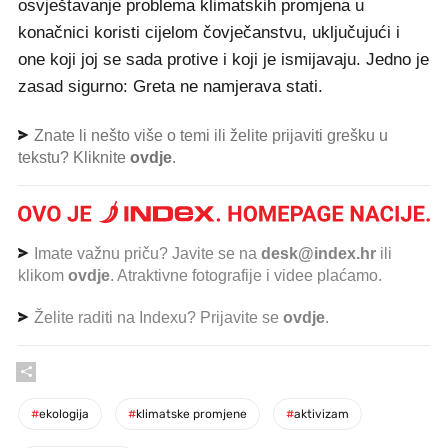
osvještavanje problema klimatskih promjena u
konačnici koristi cijelom čovječanstvu, uključujući i
one koji joj se sada protive i koji je ismijavaju. Jedno je
zasad sigurno: Greta ne namjerava stati.
Znate li nešto više o temi ili želite prijaviti grešku u
tekstu? Kliknite
ovdje
.
Imate važnu priču? Javite se na
desk@index.hr
ili
klikom
ovdje
. Atraktivne fotografije i videe plaćamo.
Želite raditi na Indexu? Prijavite se
ovdje
.
#
ekologija
#
klimatske promjene
#
aktivizam