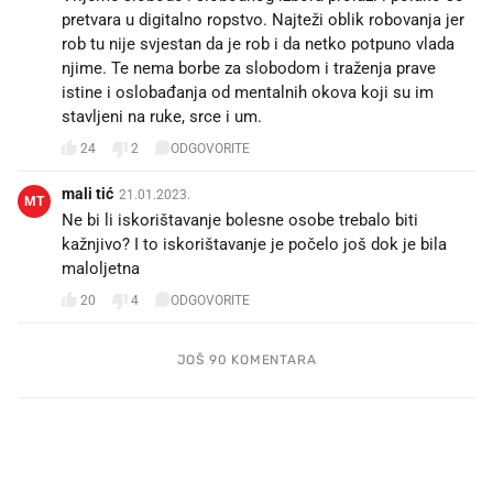
pretvara u digitalno ropstvo. Najteži oblik robovanja jer
rob tu nije svjestan da je rob i da netko potpuno vlada
njime. Te nema borbe za slobodom i traženja prave
istine i oslobađanja od mentalnih okova koji su im
stavljeni na ruke, srce i um.
24
2
ODGOVORITE
mali tić
21.01.2023.
MT
Ne bi li iskorištavanje bolesne osobe trebalo biti
kažnjivo? I to iskorištavanje je počelo još dok je bila
maloljetna
20
4
ODGOVORITE
JOŠ 90 KOMENTARA
PROČITAJTE JOŠ