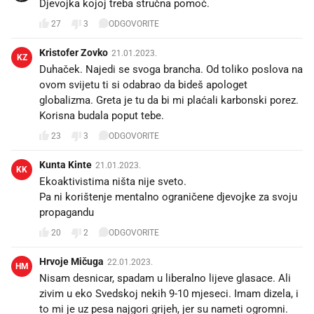
Djevojka kojoj treba stručna pomoć.
27
3
ODGOVORITE
Kristofer Zovko
21.01.2023.
KZ
Duhaček. Najedi se svoga brancha. Od toliko poslova na
ovom svijetu ti si odabrao da bideš apologet
globalizma. Greta je tu da bi mi plaćali karbonski porez.
Korisna budala poput tebe.
23
3
ODGOVORITE
Kunta Kinte
21.01.2023.
KK
Ekoaktivistima ništa nije sveto.
Pa ni korištenje mentalno ograničene djevojke za svoju
propagandu
20
2
ODGOVORITE
Hrvoje Mičuga
22.01.2023.
HM
Nisam desnicar, spadam u liberalno lijeve glasace. Ali
zivim u eko Svedskoj nekih 9-10 mjeseci. Imam dizela, i
to mi je uz pesa najgori grijeh, jer su nameti ogromni.