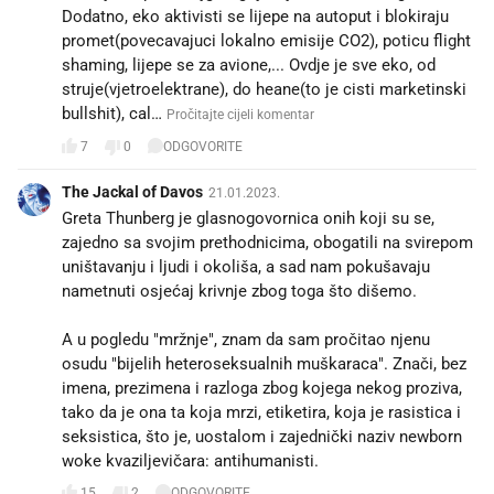
Dodatno, eko aktivisti se lijepe na autoput i blokiraju
promet(povecavajuci lokalno emisije CO2), poticu flight
shaming, lijepe se za avione,... Ovdje je sve eko, od
struje(vjetroelektrane), do heane(to je cisti marketinski
bullshit), cal…
Pročitajte cijeli komentar
7
0
ODGOVORITE
The Jackal of Davos
21.01.2023.
Greta Thunberg je glasnogovornica onih koji su se,
zajedno sa svojim prethodnicima, obogatili na svirepom
uništavanju i ljudi i okoliša, a sad nam pokušavaju
nametnuti osjećaj krivnje zbog toga što dišemo.
A u pogledu "mržnje", znam da sam pročitao njenu
osudu "bijelih heteroseksualnih muškaraca". Znači, bez
imena, prezimena i razloga zbog kojega nekog proziva,
tako da je ona ta koja mrzi, etiketira, koja je rasistica i
seksistica, što je, uostalom i zajednički naziv newborn
woke kvaziljevičara: antihumanisti.
15
2
ODGOVORITE