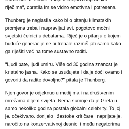
riječima", obratila im se vidno emotivna i potresena.
Thunberg je naglasila kako bi o pitanju klimatskih
promjena trebali raspravljati svi, pogotovo moćni
svjetski čelnici u debatama. Riječ je o pitanju o kojem
buduće generacije ne bi trebale razmišljati samo kako
ga riješiti već na tome sustavno raditi.
"Ljudi pate, ljudi umiru. Više od 30 godina znanost je
kristalno jasna. Kako se usuđujete i dalje doći ovamo i
govoriti da radite dovoljno?" pitala je Thunberg.
Njen govor je odjeknuo u medijima i na društvenim
mrežama diljem svijeta. Nema sumnje da je Greta u
samo nekoliko godina postala globalni celebrity. To joj
je, očekivano, donijelo i žestoke kritičare i neprijatelje,
naročito na konzervativnoj desnici i među negatorima