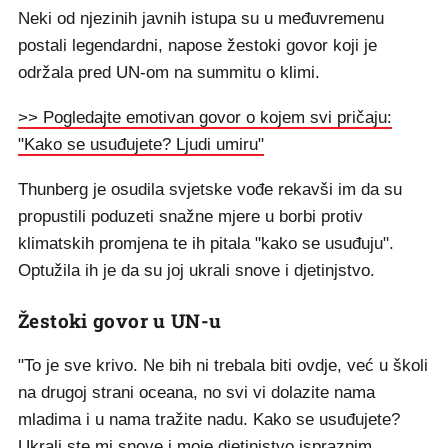
Neki od njezinih javnih istupa su u međuvremenu
postali legendardni, napose žestoki govor koji je
održala pred UN-om na summitu o klimi.
>> Pogledajte emotivan govor o kojem svi pričaju:
"Kako se usuđujete? Ljudi umiru"
Thunberg je osudila svjetske vođe rekavši im da su
propustili poduzeti snažne mjere u borbi protiv
klimatskih promjena te ih pitala "kako se usuđuju".
Optužila ih je da su joj ukrali snove i djetinjstvo.
Žestoki govor u UN-u
"To je sve krivo. Ne bih ni trebala biti ovdje, već u školi
na drugoj strani oceana, no svi vi dolazite nama
mladima i u nama tražite nadu. Kako se usuđujete?
Ukrali ste mi snove i moje djetinjstvo ispraznim