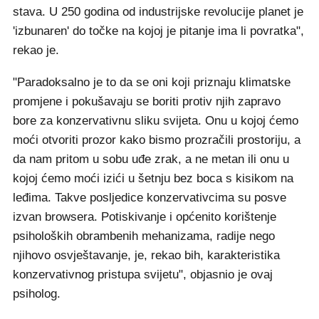
stava. U 250 godina od industrijske revolucije planet je
'izbunaren' do točke na kojoj je pitanje ima li povratka",
rekao je.
"Paradoksalno je to da se oni koji priznaju klimatske
promjene i pokušavaju se boriti protiv njih zapravo
bore za konzervativnu sliku svijeta. Onu u kojoj ćemo
moći otvoriti prozor kako bismo prozračili prostoriju, a
da nam pritom u sobu uđe zrak, a ne metan ili onu u
kojoj ćemo moći izići u šetnju bez boca s kisikom na
leđima. Takve posljedice konzervativcima su posve
izvan browsera. Potiskivanje i općenito korištenje
psiholoških obrambenih mehanizama, radije nego
njihovo osvještavanje, je, rekao bih, karakteristika
konzervativnog pristupa svijetu", objasnio je ovaj
psiholog.