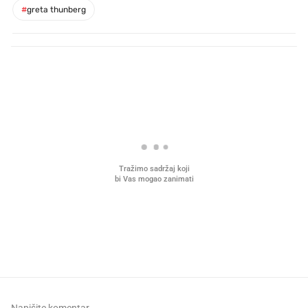
#
greta thunberg
PROČITAJTE JOŠ
Što povezuje Lexus i
Kako su im čepovi boca d
legendarnog Ponyja?
nagradu od 10.000 eura
vjerovali"