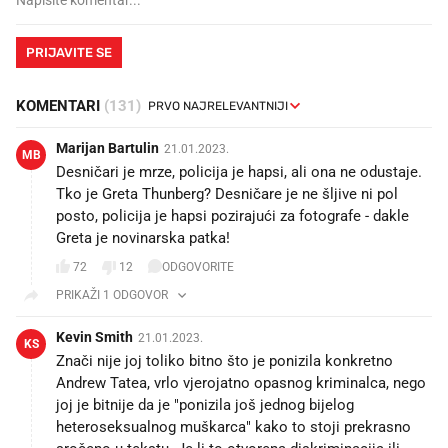
PRIJAVITE SE
KOMENTARI
(131)
Marijan Bartulin
21.01.2023.
MB
Desničari je mrze, policija je hapsi, ali ona ne odustaje.
Tko je Greta Thunberg? Desničare je ne šljive ni pol
posto, policija je hapsi pozirajući za fotografe - dakle
Greta je novinarska patka!
72
12
ODGOVORITE
PRIKAŽI 1 ODGOVOR
Kevin Smith
21.01.2023.
KS
Znači nije joj toliko bitno što je ponizila konkretno
Andrew Tatea, vrlo vjerojatno opasnog kriminalca, nego
joj je bitnije da je "ponizila još jednog bijelog
heteroseksualnog muškarca" kako to stoji prekrasno
sročeno u tekstu. Je li to otvorena diskriminacija ili