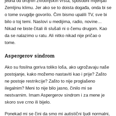
jedna od brojnih životinjskih vrsta, sposobni mijenjati
Zemljinu klimu. Jer ako se to doista događa, onda bi se
o tome svugdje govorilo. Čim bismo upalili TV, sve bi
bilo o toj temi. Naslovi u medijima, radio, novine…
Nikad ne biste čitali ili slušali ni o čemu drugom. Kao
da se nalazimo u ratu. Ali nitko nikad nije pričao o
tome.
Aspergerov sindrom
Ako su fosilna goriva toliko loša, ako ugrožavaju naše
postojanje, kako možemo nastaviti kao i prije? Zašto
ne postoje restrikcije? Zašto to nije proglašeno
ilegalnim? Meni to nije bilo jasno, činilo mi se
nestvarnim. Imam Aspergerov sindrom i za mene je
skoro sve crno ili bijelo.
Ponekad mi se čini da smo mi autistični ljudi normalni,