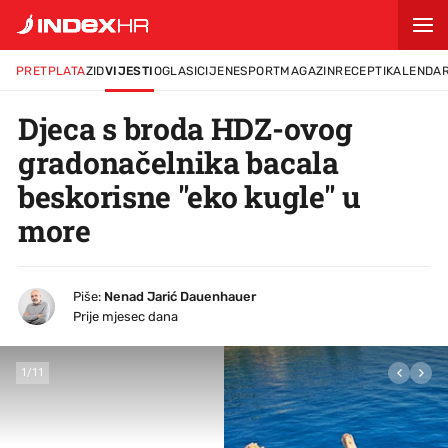
PRETPLATA
ZID
VIJESTI
OGLASI
CIJENE
SPORT
MAGAZIN
RECEPTI
KALENDA
Djeca s broda HDZ-ovog
gradonačelnika bacala
beskorisne "eko kugle" u
more
Piše:
Nenad Jarić Dauenhauer
Prije mjesec dana
1
/
11