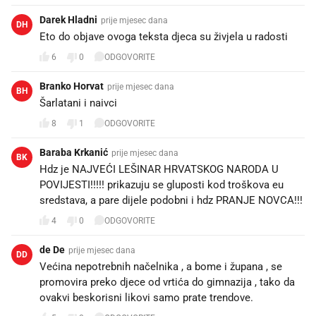
Darek Hladni
prije mjesec dana
DH
Eto do objave ovoga teksta djeca su živjela u radosti
6
0
ODGOVORITE
Branko Horvat
prije mjesec dana
BH
Šarlatani i naivci
8
1
ODGOVORITE
Baraba Krkanić
prije mjesec dana
BK
Hdz je NAJVEĆI LEŠINAR HRVATSKOG NARODA U
POVIJESTI!!!!! prikazuju se gluposti kod troškova eu
sredstava, a pare dijele podobni i hdz PRANJE NOVCA!!!
4
0
ODGOVORITE
de De
prije mjesec dana
DD
Većina nepotrebnih načelnika , a bome i župana , se
promovira preko djece od vrtića do gimnazija , tako da
ovakvi beskorisni likovi samo prate trendove.