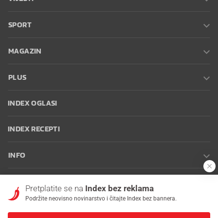
SPORT
MAGAZIN
PLUS
INDEX OGLASI
INDEX RECEPTI
INFO
Oglašavanje
Zaposli se na Indexu
Kontakt
Impressum
Uvjeti
Pretplatite se na
Index bez reklama
korištenja
Postavke kolačića
Podržite neovisno novinarstvo i čitajte Index bez bannera.