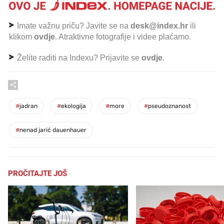
Imate važnu priču? Javite se na
desk@index.hr
ili
klikom
ovdje
. Atraktivne fotografije i videe plaćamo.
Želite raditi na Indexu? Prijavite se
ovdje
.
#
jadran
#
ekologija
#
more
#
pseudoznanost
#
nenad jarić dauenhauer
PROČITAJTE JOŠ