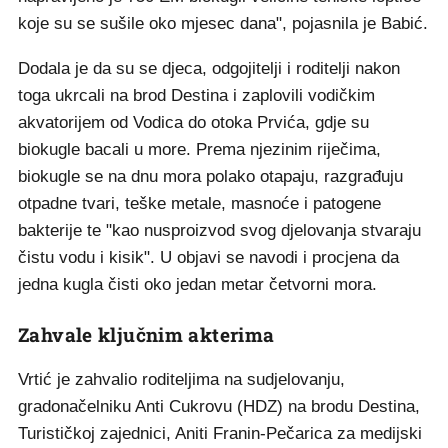
koje su se sušile oko mjesec dana", pojasnila je Babić.
Dodala je da su se djeca, odgojitelji i roditelji nakon
toga ukrcali na brod Destina i zaplovili vodičkim
akvatorijem od Vodica do otoka Prvića, gdje su
biokugle bacali u more. Prema njezinim riječima,
biokugle se na dnu mora polako otapaju, razgrađuju
otpadne tvari, teške metale, masnoće i patogene
bakterije te "kao nusproizvod svog djelovanja stvaraju
čistu vodu i kisik". U objavi se navodi i procjena da
jedna kugla čisti oko jedan metar četvorni mora.
Zahvale ključnim akterima
Vrtić je zahvalio roditeljima na sudjelovanju,
gradonačelniku Anti Cukrovu (HDZ) na brodu Destina,
Turističkoj zajednici, Aniti Franin-Pečarica za medijski