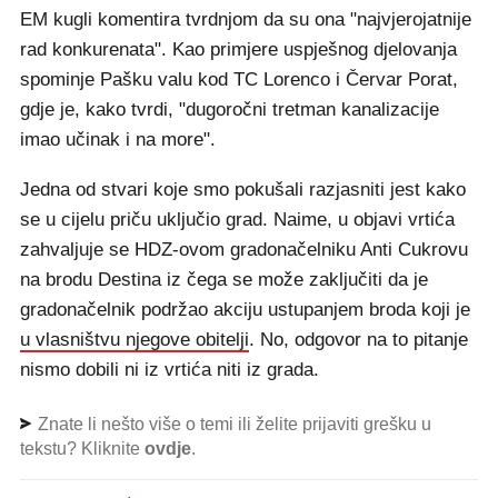
EM kugli komentira tvrdnjom da su ona "najvjerojatnije
rad konkurenata". Kao primjere uspješnog djelovanja
spominje Pašku valu kod TC Lorenco i Červar Porat,
gdje je, kako tvrdi, "dugoročni tretman kanalizacije
imao učinak i na more".
Jedna od stvari koje smo pokušali razjasniti jest kako
se u cijelu priču uključio grad. Naime, u objavi vrtića
zahvaljuje se HDZ-ovom gradonačelniku Anti Cukrovu
na brodu Destina iz čega se može zaključiti da je
gradonačelnik podržao akciju ustupanjem broda koji je
u vlasništvu njegove obitelji
. No, odgovor na to pitanje
nismo dobili ni iz vrtića niti iz grada.
Znate li nešto više o temi ili želite prijaviti grešku u
tekstu? Kliknite
ovdje
.