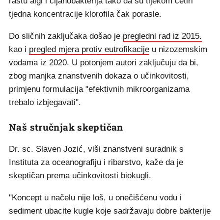
rastu algi i cijanobakterija tako da su tijekom četiri
tjedna koncentracije klorofila čak porasle.
Do sličnih zaključaka došao je
pregledni rad iz 2015.
kao i
pregled mjera protiv eutrofikacije
u nizozemskim
vodama iz 2020. U potonjem autori zaključuju da bi,
zbog manjka znanstvenih dokaza o učinkovitosti,
primjenu formulacija "efektivnih mikroorganizama
trebalo izbjegavati".
Naš stručnjak skeptičan
Dr. sc. Slaven Jozić, viši znanstveni suradnik s
Instituta za oceanografiju i ribarstvo, kaže da je
skeptičan prema učinkovitosti biokugli.
"Koncept u načelu nije loš, u onečišćenu vodu i
sediment ubacite kugle koje sadržavaju dobre bakterije