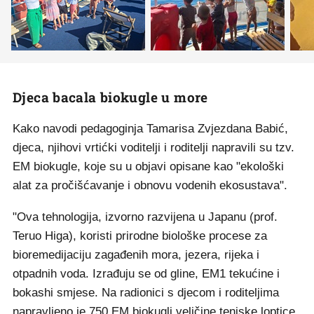
Djeca bacala biokugle u more
Kako navodi pedagoginja Tamarisa Zvjezdana Babić,
djeca, njihovi vrtićki voditelji i roditelji napravili su tzv.
EM biokugle, koje su u objavi opisane kao "ekološki
alat za pročišćavanje i obnovu vodenih ekosustava".
"Ova tehnologija, izvorno razvijena u Japanu (prof.
Teruo Higa), koristi prirodne biološke procese za
bioremedijaciju zagađenih mora, jezera, rijeka i
otpadnih voda. Izrađuju se od gline, EM1 tekućine i
bokashi smjese. Na radionici s djecom i roditeljima
napravljeno je 750 EM biokugli veličine teniske loptice