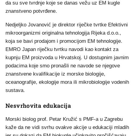
da su sve tvrdnje koje se danas vežu uz EM kugle
znanstveno potvrđene.
Nedjeljko Jovanović je direktor riječke tvrtke Efektivni
mikroorganizmi originalna tehnologija Rijeka d.o.o.,
koja se bavi prodajom i promocijom EM tehnologije.
EMRO Japan riječku tvrtku navodi kao kontakt za
kupnju EM proizvoda u Hrvatskoj. U dostupnim javnim
podacima koje smo pronašli ne navode se njegove
znanstvene kvalifikacije iz morske biologije,
oceanografije, ekologije mora ili mikrobiologije vodenih
sustava.
Nesvrhovita edukacija
Morski biolog prof. Petar Kružić s PMF-a u Zagrebu
kaže da ne vidi svrhu ovakve akcije u edukaciji mladih
jer su dokazi da EM biokugle učinkovito pročišćavaju