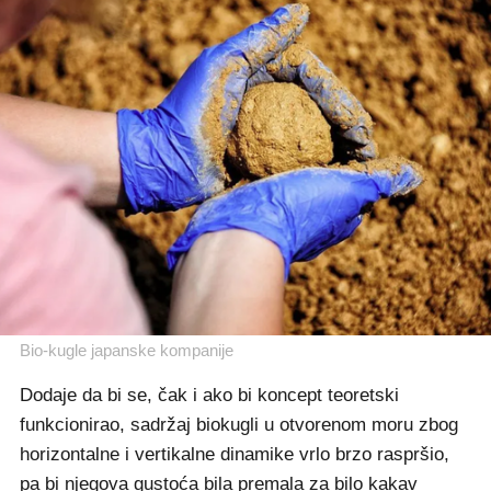
Bio-kugle japanske kompanije
Dodaje da bi se, čak i ako bi koncept teoretski
funkcionirao, sadržaj biokugli u otvorenom moru zbog
horizontalne i vertikalne dinamike vrlo brzo raspršio,
pa bi njegova gustoća bila premala za bilo kakav