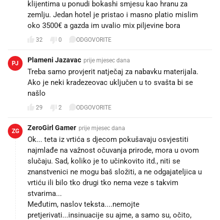
klijentima u ponudi bokashi smjesu kao hranu za
zemlju. Jedan hotel je pristao i masno platio mislim
oko 3500€ a gazda im uvalio mix piljevine bora
32
0
ODGOVORITE
Plameni Jazavac
prije mjesec dana
PJ
Treba samo provjerit natječaj za nabavku materijala.
Ako je neki kradezeovac uključen u to svašta bi se
našlo
29
2
ODGOVORITE
ZeroGirl Gamer
prije mjesec dana
ZG
Ok... teta iz vrtića s djecom pokušavaju osvjestiti
najmlađe na važnost očuvanja prirode, mora u ovom
slučaju. Sad, koliko je to učinkovito itd., niti se
znanstvenici ne mogu baš složiti, a ne odgajateljica u
vrtiću ili bilo tko drugi tko nema veze s takvim
stvarima...
Međutim, naslov teksta....nemojte
pretjerivati...insinuacije su ajme, a samo su, očito,