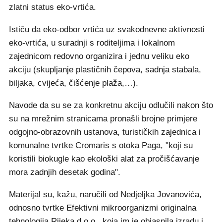
zlatni status eko-vrtića.
Ističu da eko-odbor vrtića uz svakodnevne aktivnosti
eko-vrtića, u suradnji s roditeljima i lokalnom
zajednicom redovno organizira i jednu veliku eko
akciju (skupljanje plastičnih čepova, sadnja stabala,
biljaka, cvijeća, čišćenje plaža,…).
Navode da su se za konkretnu akciju odlučili nakon što
su na mrežnim stranicama pronašli brojne primjere
odgojno-obrazovnih ustanova, turističkih zajednica i
komunalne tvrtke Cromaris s otoka Paga, "koji su
koristili biokugle kao ekološki alat za pročišćavanje
mora zadnjih desetak godina".
Materijal su, kažu, naručili od Nedjeljka Jovanovića,
odnosno tvrtke Efektivni mikroorganizmi originalna
tehnologija Rijeka d.o.o., koja im je objasnila izradu i