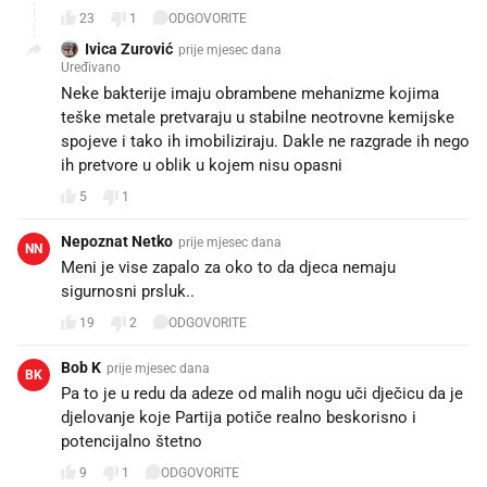
23
1
ODGOVORITE
Ivica Zurović
prije mjesec dana
Uređivano
Neke bakterije imaju obrambene mehanizme kojima
teške metale pretvaraju u stabilne neotrovne kemijske
spojeve i tako ih imobiliziraju. Dakle ne razgrade ih nego
ih pretvore u oblik u kojem nisu opasni
5
1
Nepoznat Netko
prije mjesec dana
NN
Meni je vise zapalo za oko to da djeca nemaju
sigurnosni prsluk..
19
2
ODGOVORITE
Bob K
prije mjesec dana
BK
Pa to je u redu da adeze od malih nogu uči dječicu da je
djelovanje koje Partija potiče realno beskorisno i
potencijalno štetno
9
1
ODGOVORITE