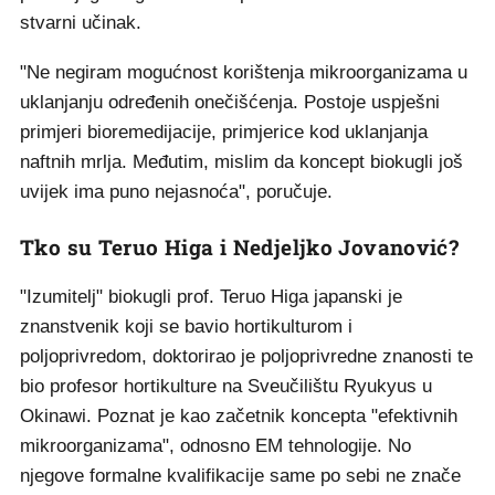
stvarni učinak.
"Ne negiram mogućnost korištenja mikroorganizama u
uklanjanju određenih onečišćenja. Postoje uspješni
primjeri bioremedijacije, primjerice kod uklanjanja
naftnih mrlja. Međutim, mislim da koncept biokugli još
uvijek ima puno nejasnoća", poručuje.
Tko su Teruo Higa i Nedjeljko Jovanović?
"Izumitelj" biokugli prof. Teruo Higa japanski je
znanstvenik koji se bavio hortikulturom i
poljoprivredom, doktorirao je poljoprivredne znanosti te
bio profesor hortikulture na Sveučilištu Ryukyus u
Okinawi. Poznat je kao začetnik koncepta "efektivnih
mikroorganizama", odnosno EM tehnologije. No
njegove formalne kvalifikacije same po sebi ne znače