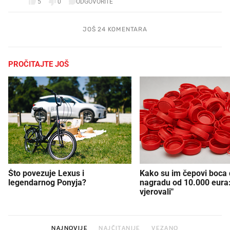
5
0
ODGOVORITE
JOŠ 24 KOMENTARA
PROČITAJTE JOŠ
Što povezuje Lexus i
Kako su im čepovi boca d
legendarnog Ponyja?
nagradu od 10.000 eura
vjerovali"
NAJNOVIJE
NAJČITANIJE
VEZANO