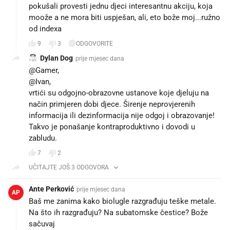
pokušali provesti jednu djeci interesantnu akciju, koja
moože a ne mora biti uspješan, ali, eto bože moj...ružno
od indexa
9
3
ODGOVORITE
Dylan Dog
prije mjesec dana
@Gamer,
@Ivan,
vrtići su odgojno-obrazovne ustanove koje djeluju na
način primjeren dobi djece. Širenje neprovjerenih
informacija ili dezinformacija nije odgoj i obrazovanje!
Takvo je ponašanje kontraproduktivno i dovodi u
zabludu.
7
2
UČITAJTE JOŠ 3 ODGOVORA
Ante Perković
prije mjesec dana
AP
Baš me zanima kako biolugle razgrađuju teške metale.
Na što ih razgrađuju? Na subatomske čestice? Bože
sačuvaj