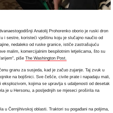
anaestogodišnji Anatolij Prohorenko oborio je ruski dron
 i sestre, koristeći vještinu koju je slučajno naučio od
ajine, nedaleko od ruske granice, ističe zastrašujuću
love malim, komercijalnim bespilotnim letjelicama, što su
farijem", piše
The Washington Post.
ećenu granu za susjeda, kad je začuo zujanje. Taj zvuk u
ojnike na bojišnici. Sve češće, civile prate i napadaju mali,
 eksplozivom, kojima se upravlja s udaljenosti od desetak
la je u Hersonu, a posljednjih se mjeseci proširila na
ela u Černjihivskoj oblasti. Traktori su pogađani na poljima,