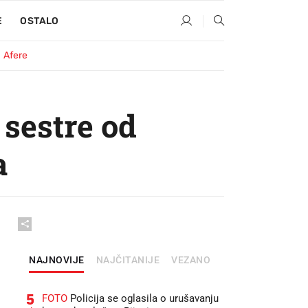
E
OSTALO
Afere
 sestre od
a
NAJNOVIJE
NAJČITANIJE
VEZANO
5
FOTO
Policija se oglasila o urušavanju