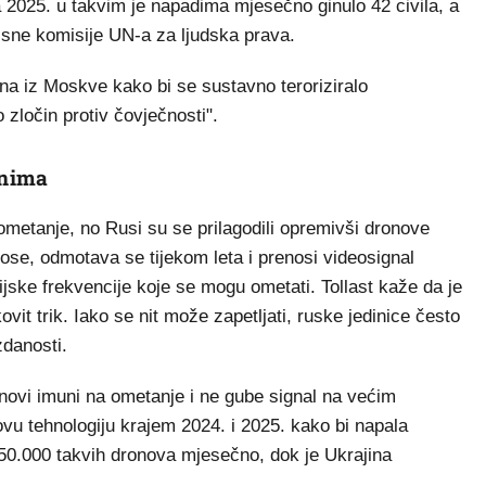
 2025. u takvim je napadima mjesečno ginulo 42 civila, a
isne komisije UN-a za ljudska prava.
đena iz Moskve kako bi se sustavno teroriziralo
 zločin protiv čovječnosti".
knima
 ometanje, no Rusi su se prilagodili opremivši dronove
kose, odmotava se tijekom leta i prenosi videosignal
ijske frekvencije koje se mogu ometati. Tollast kaže da je
ovit trik. Iako se nit može zapetljati, ruske jedinice često
zdanosti.
onovi imuni na ometanje i ne gube signal na većim
ovu tehnologiju krajem 2024. i 2025. kako bi napala
 50.000 takvih dronova mjesečno, dok je Ukrajina