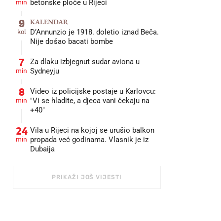
min
betonske ploče u Rijeci
9
KALENDAR
kol
D’Annunzio je 1918. doletio iznad Beča.
Nije došao bacati bombe
7
Za dlaku izbjegnut sudar aviona u
min
Sydneyju
8
Video iz policijske postaje u Karlovcu:
min
"Vi se hladite, a djeca vani čekaju na
+40"
24
Vila u Rijeci na kojoj se urušio balkon
min
propada već godinama. Vlasnik je iz
Dubaija
PRIKAŽI JOŠ VIJESTI