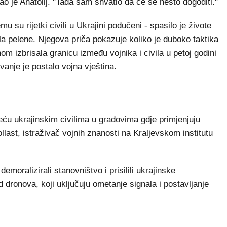
kao je Anatolij. "Tada sam shvatio da će se nešto dogoditi."
u su rijetki civili u Ukrajini podučeni - spasilo je živote
ala pelene. Njegova priča pokazuje koliko je duboko taktika
om izbrisala granicu između vojnika i civila u petoj godini
vanje je postalo vojna vještina.
eću ukrajinskim civilima u gradovima gdje primjenjuju
ollast, istraživač vojnih znanosti na Kraljevskom institutu
emoralizirali stanovništvo i prisilili ukrajinske
dronova, koji uključuju ometanje signala i postavljanje