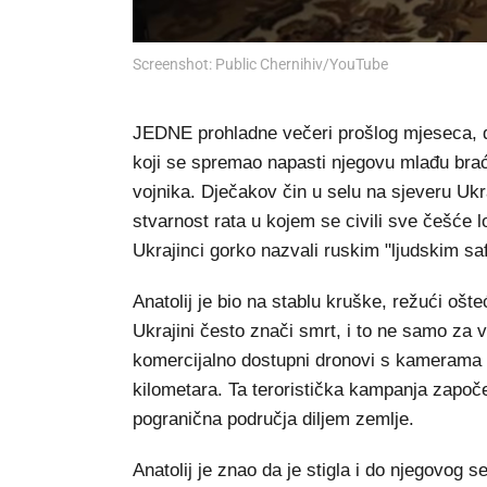
Screenshot: Public Chernihiv/YouTube
JEDNE prohladne večeri prošlog mjeseca, dv
koji se spremao napasti njegovu mlađu braću
vojnika. Dječakov čin u selu na sjeveru Ukr
stvarnost rata u kojem se civili sve češće 
Ukrajinci gorko nazvali ruskim "ljudskim sa
Anatolij je bio na stablu kruške, režući ošt
Ukrajini često znači smrt, i to ne samo za v
komercijalno dostupni dronovi s kamerama i
kilometara. Ta teroristička kampanja započe
pogranična područja diljem zemlje.
Anatolij je znao da je stigla i do njegovog s