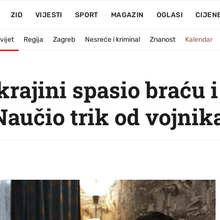
ZID
VIJESTI
SPORT
MAGAZIN
OGLASI
CIJEN
vijet
Regija
Zagreb
Nesreće i kriminal
Znanost
Kalendar
krajini spasio braću i
Naučio trik od vojnik