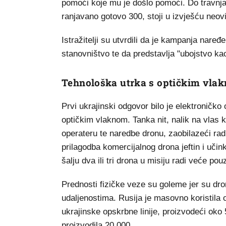
pomoći koje mu je došlo pomoći. Do travnja
ranjavano gotovo 300, stoji u izvješću neov
Istražitelji su utvrdili da je kampanja nare
stanovništvo te da predstavlja "ubojstvo kao
Tehnološka utrka s optičkim vla
Prvi ukrajinski odgovor bilo je elektroničko
optičkim vlaknom. Tanka nit, nalik na vlas 
operateru te naredbe dronu, zaobilazeći rad
prilagodba komercijalnog drona jeftin i učink
šalju dva ili tri drona u misiju radi veće pou
Prednosti fizičke veze su goleme jer su dr
udaljenostima. Rusija je masovno koristila 
ukrajinske opskrbne linije, proizvodeći oko
proizvodila 20.000.