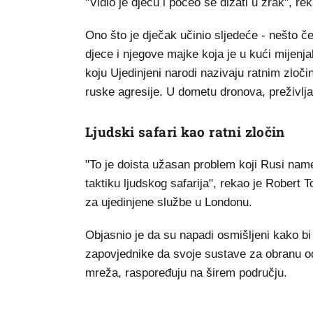
"Vidio je djecu i počeo se dizati u zrak", re
Ono što je dječak učinio sljedeće - nešto čem
djece i njegove majke koja je u kući mijenj
koju Ujedinjeni narodi nazivaju ratnim zločin
ruske agresije. U dometu dronova, preživlja
Ljudski safari kao ratni zločin
"To je doista užasan problem koji Rusi nam
taktiku ljudskog safarija", rekao je Robert T
za ujedinjene službe u Londonu.
Objasnio je da su napadi osmišljeni kako bi d
zapovjednike da svoje sustave za obranu od 
mreža, raspoređuju na širem području.