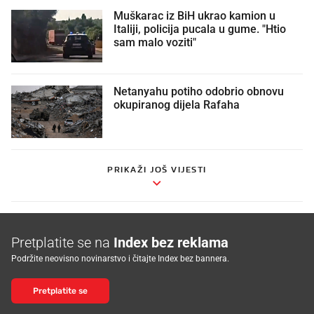
Muškarac iz BiH ukrao kamion u
Italiji, policija pucala u gume. "Htio
sam malo voziti"
Netanyahu potiho odobrio obnovu
okupiranog dijela Rafaha
PRIKAŽI JOŠ VIJESTI
Pretplatite se na
Index bez reklama
Podržite neovisno novinarstvo i čitajte Index bez bannera.
Pretplatite se