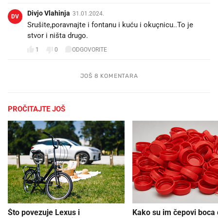
Divjo Vlahinja
31.01.2024.
DV
Srušite,poravnajte i fontanu i kuću i okuçnicu..To je
stvor i ništa drugo.
1
0
ODGOVORITE
JOŠ 8 KOMENTARA
PROČITAJTE JOŠ
Što povezuje Lexus i
Kako su im čepovi boca d