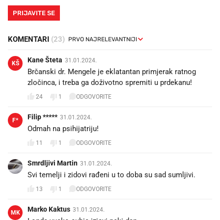
PRIJAVITE SE
KOMENTARI
(23)
Kane Šteta
31.01.2024.
KŠ
Brčanski dr. Mengele je eklatantan primjerak ratnog
zločinca, i treba ga doživotno spremiti u prdekanu!
24
1
ODGOVORITE
Filip *****
31.01.2024.
F*
Odmah na psihijatriju!
11
1
ODGOVORITE
Smrdljivi Martin
31.01.2024.
Svi temelji i zidovi rađeni u to doba su sad sumljivi.
13
1
ODGOVORITE
Marko Kaktus
31.01.2024.
MK