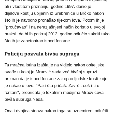
ali i vlastitom priznanju, godine 1997. donio je
dijelove kostiju ubijenih iz Srebrenice u Brčko nakon
što ih je navodno pronašao tijekom lova. Potom ih je
"proučavao" i na nerazjašnjeni način koristio u svojoj
praksi, da bi ih potkraj 2012. godine odlučio sakriti tako
što ih je zabetonirao ispod fontane.
Policiju pozvala bivša supruga
Ta mračna istina izašla je na vidjelo nakon obiteljske
svađe u kojoj je Mraović sada već bivšoj supruzi
priznao da je ispod fontane zakopao ljudske kosti koje
je našao u lovu. "Pazi šta pričaš. Završit ćeš i ti u
fontani", prepričala je lokalnim medijima Mraovićeva
bivša supruga Neda.
Ona i dvojica sinova nakon toga su uznemireni odlučili