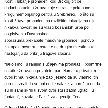
Kosti i lubanje pronađeni kod Brčkog bit će
dodani ostacima žrtava koje su ranije pokopane u
krugu memorijalnog centra u Srebrenici. To što su
kosti žrtava pronađeni na različitim lokacijama nije
nikakva novost jer su vlasti bosanskih Srba po
potpisivanju Daytonskog
sporazuma prekapale masovne grobnice i ponovo
zakapale posmrtne ostatke na drugim mjestima u
nastojanju da prikriju tragove zločina.
"Iako smo i u ranijim slučajevima pronalazili posmrtne
ostatke žrtava na privatnim parcelama, u privatnim
dvorištima, nikada nije zabilježeno da su vlasnici tih
parcela znali da se oni ondje nalaze, a naročito ne da
su ih sami skrili u svom dvorištu i zatim ugradili u
fontanu", kazala je Fazlić za agenciju Fena.
Ortoped Nebojša Mraović, prema tvrdnjama svjedoka,