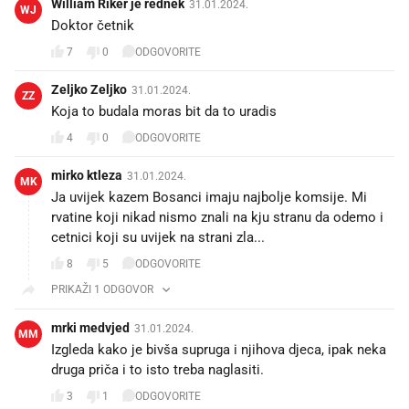
William Riker je rednek
31.01.2024.
WJ
Doktor četnik
7
0
ODGOVORITE
Zeljko Zeljko
31.01.2024.
ZZ
Koja to budala moras bit da to uradis
4
0
ODGOVORITE
mirko ktleza
31.01.2024.
MK
Ja uvijek kazem Bosanci imaju najbolje komsije. Mi
rvatine koji nikad nismo znali na kju stranu da odemo i
cetnici koji su uvijek na strani zla...
8
5
ODGOVORITE
PRIKAŽI 1 ODGOVOR
mrki medvjed
31.01.2024.
MM
Izgleda kako je bivša supruga i njihova djeca, ipak neka
druga priča i to isto treba naglasiti.
3
1
ODGOVORITE