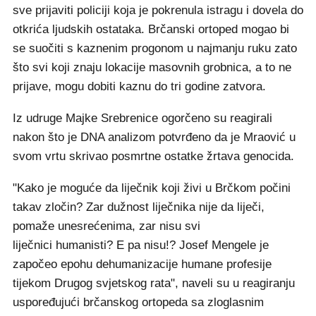
sve prijaviti policiji koja je pokrenula istragu i dovela do
otkrića ljudskih ostataka. Brčanski ortoped mogao bi
se suočiti s kaznenim progonom u najmanju ruku zato
što svi koji znaju lokacije masovnih grobnica, a to ne
prijave, mogu dobiti kaznu do tri godine zatvora.
Iz udruge Majke Srebrenice ogorčeno su reagirali
nakon što je DNA analizom potvrđeno da je Mraović u
svom vrtu skrivao posmrtne ostatke žrtava genocida.
"Kako je moguće da liječnik koji živi u Brčkom počini
takav zločin? Zar dužnost liječnika nije da liječi,
pomaže unesrećenima, zar nisu svi
liječnici humanisti? E pa nisu!? Josef Mengele je
započeo epohu dehumanizacije humane profesije
tijekom Drugog svjetskog rata", naveli su u reagiranju
uspoređujući brčanskog ortopeda sa zloglasnim