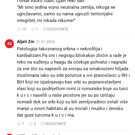
I onda vucko cubic izjavi neki dan.
"Mi smo jedina vojno neutralna zemlja, nikoga ne
ugrožavamo, samo su nama ugrozili teritorijalni
integritet, mi nikada nikome!"
10
1
ODGOVORITE
Aljeti Zm
31.01.2024.
AZ
Patologija takozvanog srbina = nekrofilija i
kanibalizam.Pa oni i negiraju bilokakav zločin a rade je
reko na suđenju u haagu da očekuje pohvalui i nagradu
za sve što su napravili za evropu sa smaknućem hiljada
muslimana iako su srbi poturice a ovi pravoslavci u RH i
BiH koji se izjašnjavaju kao srbi su popravoslavljeni
vlasi koji su podrijetlom romi iz romunske koje su turci
k u r c i naselili u naše prostore jer su po izričaju
nomadi dok se srbi koji su bili zemljoradnici ostali više
manje u svom habitatu al su morali i muško i žensko
dat guze turcima k u r c i ma.
7
3
ODGOVORITE