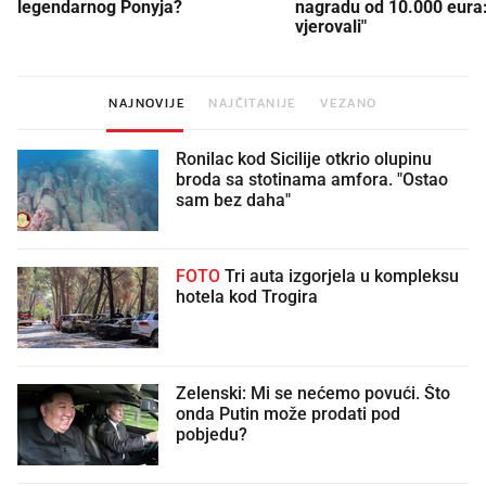
legendarnog Ponyja?
nagradu od 10.000 eura
vjerovali"
NAJNOVIJE
NAJČITANIJE
VEZANO
Ronilac kod Sicilije otkrio olupinu
broda sa stotinama amfora. "Ostao
sam bez daha"
FOTO
Tri auta izgorjela u kompleksu
hotela kod Trogira
Zelenski: Mi se nećemo povući. Što
onda Putin može prodati pod
pobjedu?