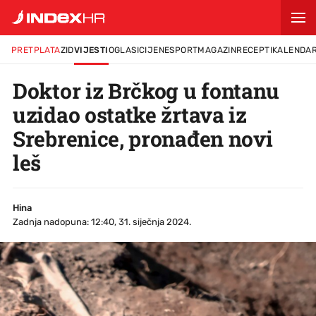
PRETPLATA
ZID
VIJESTI
OGLASI
CIJENE
SPORT
MAGAZIN
RECEPTI
KALENDA
Doktor iz Brčkog u fontanu
uzidao ostatke žrtava iz
Srebrenice, pronađen novi
leš
Hina
Zadnja nadopuna: 12:40, 31. siječnja 2024.