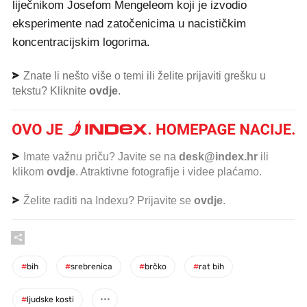
liječnikom Josefom Mengeleom koji je izvodio
eksperimente nad zatočenicima u nacističkim
koncentracijskim logorima.
Znate li nešto više o temi ili želite prijaviti grešku u
tekstu? Kliknite
ovdje
.
Imate važnu priču? Javite se na
desk@index.hr
ili
klikom
ovdje
. Atraktivne fotografije i videe plaćamo.
Želite raditi na Indexu? Prijavite se
ovdje
.
#
bih
#
srebrenica
#
brčko
#
rat bih
#
ljudske kosti