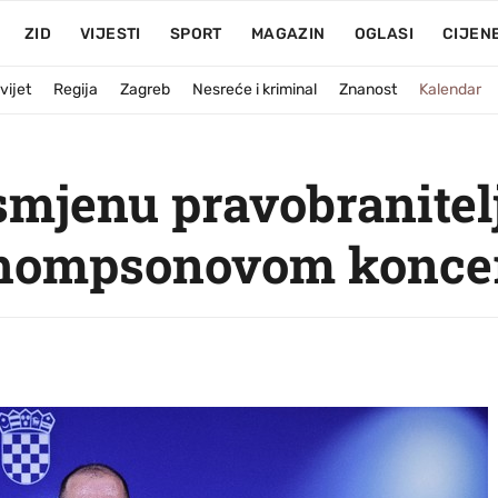
ZID
VIJESTI
SPORT
MAGAZIN
OGLASI
CIJEN
vijet
Regija
Zagreb
Nesreće i kriminal
Znanost
Kalendar
mjenu pravobranitel
Thompsonovom konce