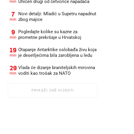
min
Uhićen drugi od četvorice napadača
7
Novi detalji: Mladić u Supetru napadnut
min
zbog majice
9
Pogledajte kolike su kazne za
min
prometne prekršaje u Hrvatskoj
19
Otapanje Antarktike oslobađa živu koja
min
je desetljećima bila zarobljena u ledu
29
Vlada će dizanje braniteljskih mirovina
min
voditi kao trošak za NATO
PRIKAŽI JOŠ VIJESTI