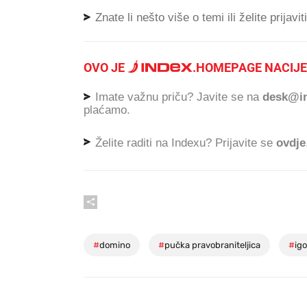
Znate li nešto više o temi ili želite prijavi
OVO JE
.
HOMEPAGE NACIJE
Imate važnu priču? Javite se na
desk@in
plaćamo.
Želite raditi na Indexu? Prijavite se
ovdje
#
domino
#
pučka pravobraniteljica
#
igo