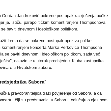
a Gordan Jandroković pokrene postupak razrješenja pučke
 jer je, ističu, parapolitičkim komentiranjem Thompsonova
a se baviti dnevnom i ideološkom politikom.
ražit ćemo da se pokrene postupak opoziva pučke
čkim komentiranjem koncerta Marka Perkovića Thompsona
ela se baviti dnevnom i ideološkom politikom, sada već
zvješća", najavio je u utorak predsjednik Kluba zastupnika
ovinare u Hrvatskom saboru.
redsjednika Sabora"
učka pravobraniteljica traži povjerenje od Sabora, a da
ncertu, čiji su predstavnici u Saboru i odlučuju o njezinom