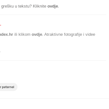
ti grešku u tekstu? Kliknite
ovdje
.
.
656.770 ČITATELJA
dex.hr
ili klikom
ovdje
. Atraktivne fotografije i videe
.
r peternel