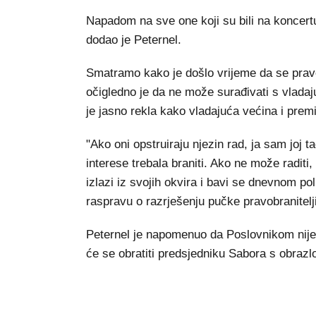
Napadom na sve one koji su bili na koncertu
dodao je Peternel.
Smatramo kako je došlo vrijeme da se pravob
očigledno je da ne može surađivati s vlada
je jasno rekla kako vladajuća većina i premij
"Ako oni opstruiraju njezin rad, ja sam joj 
interese trebala braniti. Ako ne može raditi
izlazi iz svojih okvira i bavi se dnevnom po
raspravu o razrješenju pučke pravobranitel
Peternel je napomenuo da Poslovnikom nije 
će se obratiti predsjedniku Sabora s obrazl