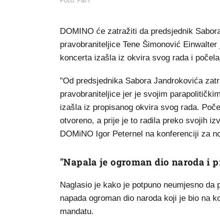
Foto: FaH
DOMINO će zatražiti da predsjednik Sabor
pravobraniteljice Tene Šimonović Einwalter
koncerta izašla iz okvira svog rada i počel
"Od predsjednika Sabora Jandrokovića zat
pravobraniteljice jer je svojim parapoliti
izašla iz propisanog okvira svog rada. Poč
otvoreno, a prije je to radila preko svojih i
DOMiNO Igor Peternel na konferenciji za n
"Napala je ogroman dio naroda i p
Naglasio je kako je potpuno neumjesno da p
napada ogroman dio naroda koji je bio na ko
mandatu.