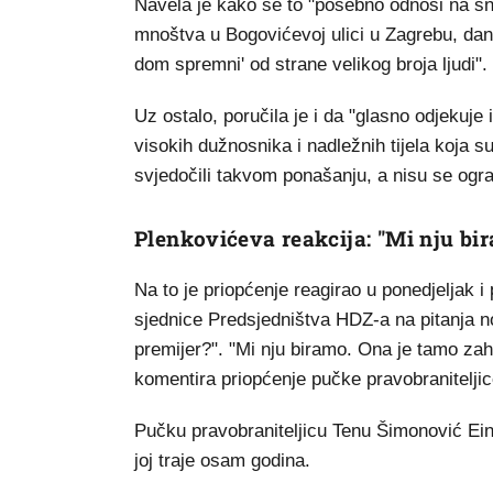
Navela je kako se to "posebno odnosi na s
mnoštva u Bogovićevoj ulici u Zagrebu, dan 
dom spremni' od strane velikog broja ljudi".
Uz ostalo, poručila je i da "glasno odjekuj
visokih dužnosnika i nadležnih tijela koja su
svjedočili takvom ponašanju, a nisu se ogr
Plenkovićeva reakcija: "Mi nju bi
Na to je priopćenje reagirao u ponedjeljak 
sjednice Predsjedništva HDZ-a na pitanja nov
premijer?". "Mi nju biramo. Ona je tamo zah
komentira priopćenje pučke pravobraniteljic
Pučku pravobraniteljicu Tenu Šimonović Ein
joj traje osam godina.