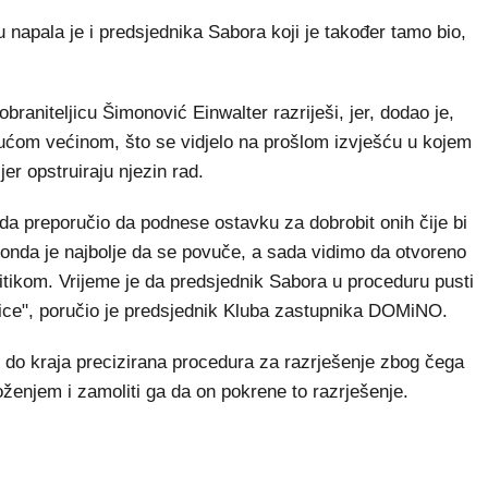
 napala je i predsjednika Sabora koji je također tamo bio,
raniteljicu Šimonović Einwalter razriješi, jer, dodao je,
jućom većinom, što se vidjelo na prošlom izvješću u kojem
er opstruiraju njezin rad.
tada preporučio da podnese ostavku za dobrobit onih čije bi
, onda je najbolje da se povuče, a sada vidimo da otvoreno
litikom. Vrijeme je da predsjednik Sabora u proceduru pusti
jice", poručio je predsjednik Kluba zastupnika DOMiNO.
do kraja precizirana procedura za razrješenje zbog čega
oženjem i zamoliti ga da on pokrene to razrješenje.