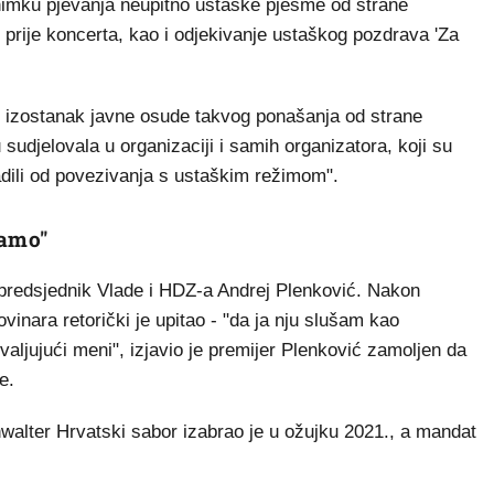
nimku pjevanja neupitno ustaške pjesme od strane
prije koncerta, kao i odjekivanje ustaškog pozdrava 'Za
e i izostanak javne osude takvog ponašanja od strane
 sudjelovala u organizaciji i samih organizatora, koji su
adili od povezivanja s ustaškim režimom".
ramo"
i predsjednik Vlade i HDZ-a Andrej Plenković. Nakon
inara retorički je upitao - "da ja nju slušam kao
valjujući meni", izjavio je premijer Plenković zamoljen da
e.
walter Hrvatski sabor izabrao je u ožujku 2021., a mandat