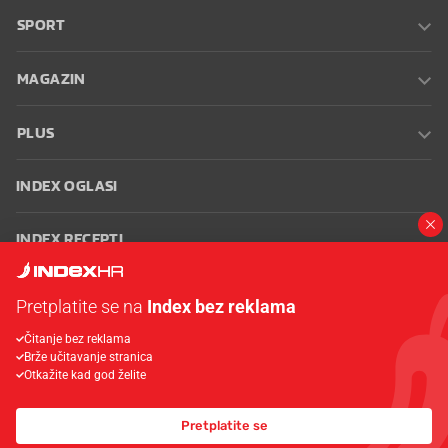
SPORT
MAGAZIN
PLUS
INDEX OGLASI
INDEX RECEPTI
INFO
Pretplatite se na
Index bez reklama
Čitanje bez reklama
Oglašavanje
Zaposli se na Indexu
Kontakt
Impressum
Uvjeti
Brže učitavanje stranica
korištenja
Postavke kolačića
Otkažite kad god želite
Pretplatite se
© 2026 Index