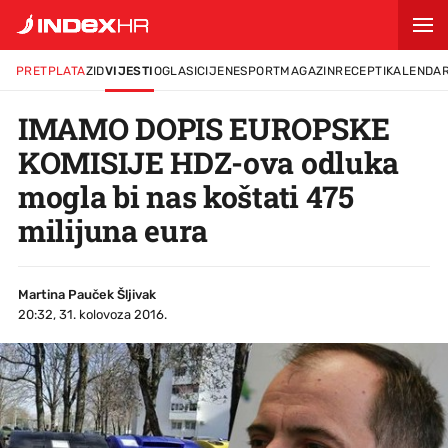
PRETPLATA
ZID
VIJESTI
OGLASI
CIJENE
SPORT
MAGAZIN
RECEPTI
KALENDA
IMAMO DOPIS EUROPSKE
KOMISIJE HDZ-ova odluka
mogla bi nas koštati 475
milijuna eura
Martina Pauček Šljivak
20:32, 31. kolovoza 2016.