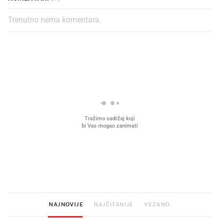
Trenutno nema komentara.
PROČITAJTE JOŠ
Što povezuje Lexus i
Kako su im čepovi boca d
legendarnog Ponyja?
nagradu od 10.000 eura
vjerovali"
NAJNOVIJE
NAJČITANIJE
VEZANO