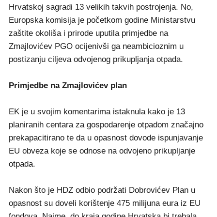
Hrvatskoj sagradi 13 velikih takvih postrojenja. No,
Europska komisija je početkom godine Ministarstvu
zaštite okoliša i prirode uputila primjedbe na
Zmajlovićev PGO ocijenivši ga neambicioznim u
postizanju ciljeva odvojenog prikupljanja otpada.
Primjedbe na Zmajlovićev plan
EK je u svojim komentarima istaknula kako je 13
planiranih centara za gospodarenje otpadom značajno
prekapacitirano te da u opasnost dovode ispunjavanje
EU obveza koje se odnose na odvojeno prikupljanje
otpada.
Nakon što je HDZ odbio podržati Dobrovićev Plan u
opasnost su doveli korištenje 475 milijuna eura iz EU
fondova. Naime, do kraja godine Hrvatska bi trebala