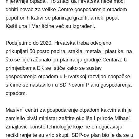
hijerarhije otpada". To znači da Hrvatska neće moći
dobiti novac za velike Centre gospodarenja otpadom
poput onih kakvi se planiraju graditi, a neki poput
Kaštijuna i Marišćine već su izgrađeni.
Podsjetimo do 2020. Hrvatska treba odvojeno
prikupljati 50 posto papira, stakla, metala i plastike, na
što se nije računalo pri planiranju gradnje Centara. U
primjedbama EK se ističe kako se sustav
gospodarenja otpadom u Hrvatskoj razvijao naopačke
s čime se nastavilo i u SDP-ovom Planu gospodarenja
otpadom.
Masivni centri za gospodarenje otpadom kakvima ih je
zamislio bivši ministar zaštite okoliša i prirode Mihael
Zmajlović koriste tehnologije koje ne omogućavaju
recikliranje te su vrlo skupi. SDP-ov plan bio je da se u