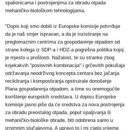
spalionicama i postrojenjima za obradu otpada
mehaničko-biološkom tehnologijama.
"Dopis koji smo dobili iz Europske komisije potvrđuje
da je naš smjer ispravan, a da je inzistiranje na
preglomaznim centrima za gospodarenje otpadom od
strane kolega iz SDP-a i HDZ-a pogrešna politika kojoj
je mjesto u prošlosti. Nažalost, te su stranke zbog
kojekakvih "poslovnih kombinacija" i grčevitih pokušaja
održavanja neodrživog koncepta centara bez jačanja
recikliranja i kompostiranja opstruirale donošenje
Plana gospodarenja otpadom, a time su onemogućile
korištenje europskih sredstava. U dopisu Europske
komisije jasno piše da će sredstva za nova postrojenja
za obradu preostalog otpada, poput spaljivanja ili
mehaničko-biološke obrade, biti odobrena samo u
iznimnim slučajevima. A upravo to i mi cijelo vrijeme