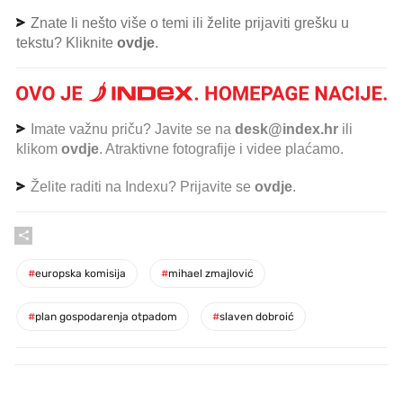
Znate li nešto više o temi ili želite prijaviti grešku u
tekstu? Kliknite
ovdje
.
Imate važnu priču? Javite se na
desk@index.hr
ili
klikom
ovdje
. Atraktivne fotografije i videe plaćamo.
Želite raditi na Indexu? Prijavite se
ovdje
.
#
europska komisija
#
mihael zmajlović
#
plan gospodarenja otpadom
#
slaven dobroić
PROČITAJTE JOŠ