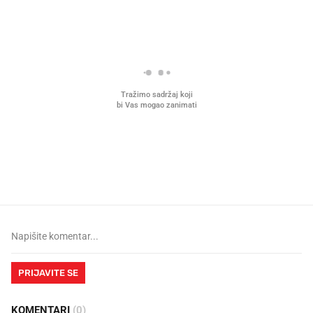
Što povezuje Lexus i
Kako su im čepovi boca d
legendarnog Ponyja?
nagradu od 10.000 eura
vjerovali"
PRIJAVITE SE
KOMENTARI
(0)