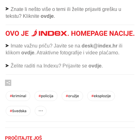
Znate li nešto više o temi ili želite prijaviti grešku u
tekstu? Kliknite
ovdje
.
Imate važnu priču? Javite se na
desk@index.hr
ili
klikom
ovdje
. Atraktivne fotografije i videe plaćamo.
Želite raditi na Indexu? Prijavite se
ovdje
.
#
kriminal
#
policija
#
oružje
#
eksplozije
#
švedska
PROČITAJTE JOŠ