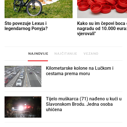
Što povezuje Lexus i
Kako su im čepovi boca d
legendarnog Ponyja?
nagradu od 10.000 eura
vjerovali"
NAJNOVIJE
NAJČITANIJE
VEZANO
Kilometarske kolone na Lučkom i
cestama prema moru
Tijelo muškarca (71) nađeno u kući u
Slavonskom Brodu. Jedna osoba
uhićena