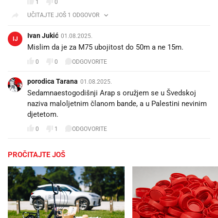
1
0
UČITAJTE JOŠ 1 ODGOVOR
Ivan Jukić
01.08.2025.
IJ
Mislim da je za M75 ubojitost do 50m a ne 15m.
0
0
ODGOVORITE
porodica Tarana
01.08.2025.
Sedamnaestogodišnji Arap s oružjem se u Švedskoj
naziva maloljetnim članom bande, a u Palestini nevinim
djetetom.
0
1
ODGOVORITE
PROČITAJTE JOŠ