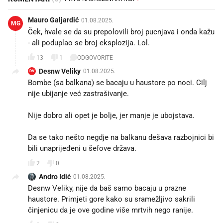
Mauro Galjardić
01.08.2025.
MG
Ček, hvale se da su prepolovili broj pucnjava i onda kažu
- ali poduplao se broj eksplozija. Lol.
13
1
ODGOVORITE
Desnw Veliky
01.08.2025.
DV
Bombe (sa balkana) se bacaju u haustore po noci. Cilj
nije ubijanje već zastrašivanje.
Nije dobro ali opet je bolje, jer manje je ubojstava.
Da se tako nešto negdje na balkanu dešava razbojnici bi
bili unaprijeđeni u šefove država.
2
0
Andro Idić
01.08.2025.
Desnw Veliky, nije da baš samo bacaju u prazne
haustore. Primjeti gore kako su sramežljivo sakrili
činjenicu da je ove godine više mrtvih nego ranije.