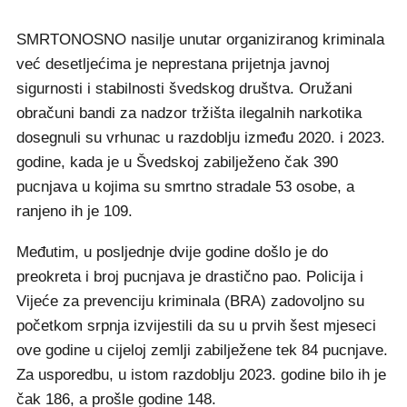
SMRTONOSNO nasilje unutar organiziranog kriminala
već desetljećima je neprestana prijetnja javnoj
sigurnosti i stabilnosti švedskog društva. Oružani
obračuni bandi za nadzor tržišta ilegalnih narkotika
dosegnuli su vrhunac u razdoblju između 2020. i 2023.
godine, kada je u Švedskoj zabilježeno čak 390
pucnjava u kojima su smrtno stradale 53 osobe, a
ranjeno ih je 109.
Međutim, u posljednje dvije godine došlo je do
preokreta i broj pucnjava je drastično pao. Policija i
Vijeće za prevenciju kriminala (BRA) zadovoljno su
početkom srpnja izvijestili da su u prvih šest mjeseci
ove godine u cijeloj zemlji zabilježene tek 84 pucnjave.
Za usporedbu, u istom razdoblju 2023. godine bilo ih je
čak 186, a prošle godine 148.