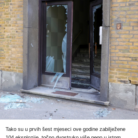
Tako su u prvih šest mjeseci ove godine zabilježene
104 eksplozije, točno dvostruko više nego u istom