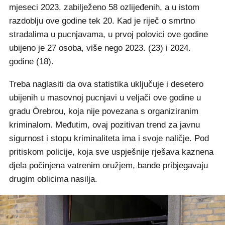
mjeseci 2023. zabilježeno 58 ozlijeđenih, a u istom
razdoblju ove godine tek 20. Kad je riječ o smrtno
stradalima u pucnjavama, u prvoj polovici ove godine
ubijeno je 27 osoba, više nego 2023. (23) i 2024.
godine (18).
Treba naglasiti da ova statistika uključuje i desetero
ubijenih u masovnoj pucnjavi u veljači ove godine u
gradu Örebrou, koja nije povezana s organiziranim
kriminalom. Međutim, ovaj pozitivan trend za javnu
sigurnost i stopu kriminaliteta ima i svoje naličje. Pod
pritiskom policije, koja sve uspješnije rješava kaznena
djela počinjena vatrenim oružjem, bande pribjegavaju
drugim oblicima nasilja.