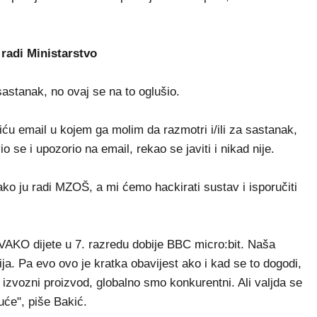
radi Ministarstvo
 sastanak, no ovaj se na to oglušio.
u email u kojem ga molim da razmotri i/ili za sastanak,
 se i upozorio na email, rekao se javiti i nikad nije.
ko ju radi MZOŠ, a mi ćemo hackirati sustav i isporučiti
SVAKO dijete u 7. razredu dobije BBC micro:bit. Naša
ija. Pa evo ovo je kratka obavijest ako i kad se to dogodi,
 izvozni proizvod, globalno smo konkurentni. Ali valjda se
uće", piše Bakić.