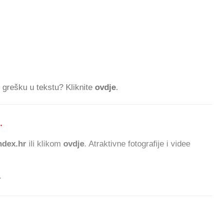
ti grešku u tekstu? Kliknite
ovdje
.
.
944.399 ČITATELJA D
dex.hr
ili klikom
ovdje
. Atraktivne fotografije i videe
.