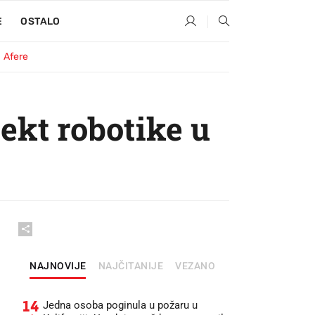
E
OSTALO
Afere
jekt robotike u
NAJNOVIJE
NAJČITANIJE
VEZANO
14
Jedna osoba poginula u požaru u