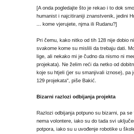
[A onda pogledajte što je rekao i to dok sm
humanist i najcitiraniji znanstvenik, jedin
... kome vjerujete, njma ili Rudanu?]
Pri čemu, kako nitko od tih 128 nije dobio n
svakome kome su mislili da trebaju dati. M
lige, ali nekako mi je čudno da nismo ni međ
projekata). Ne želim reći da netko od dobitnik
koje su htjeli (jer su smanjivali iznose), pa
129 projekata", piše Bakić.
Bizarni razlozi odbijanja projekta
Razlozi odbijanja potpuno su bizarni, pa s
nema volontere, iako su do tada svi uključeni
potpora, iako su u uvođenje robotike u škole