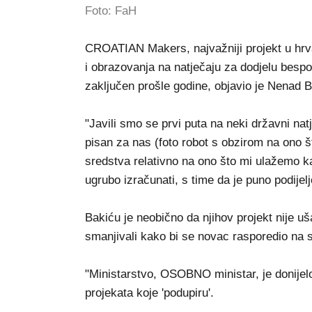
Foto: FaH
CROATIAN Makers, najvažniji projekt u hrva
i obrazovanja na natječaju za dodjelu bespo
zaključen prošle godine, objavio je Nenad 
"Javili smo se prvi puta na neki državni nat
pisan za nas (foto robot s obzirom na ono št
sredstva relativno na ono što mi ulažemo ka
ugrubo izračunati, s time da je puno podijelje
Bakiću je neobično da njihov projekt nije u
smanjivali kako bi se novac rasporedio na 
"Ministarstvo, OSOBNO ministar, je donijelo
projekata koje 'podupiru'.