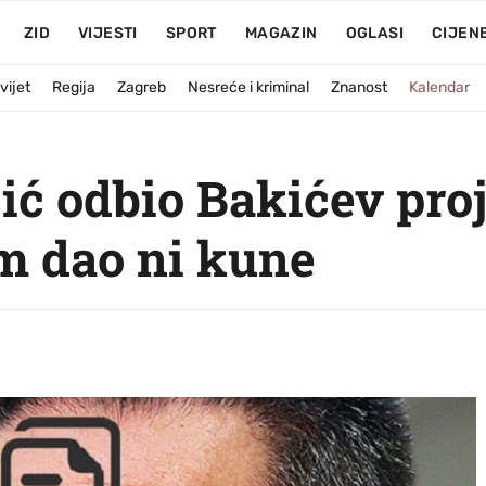
ZID
VIJESTI
SPORT
MAGAZIN
OGLASI
CIJEN
vijet
Regija
Zagreb
Nesreće i kriminal
Znanost
Kalendar
šić odbio Bakićev pro
im dao ni kune