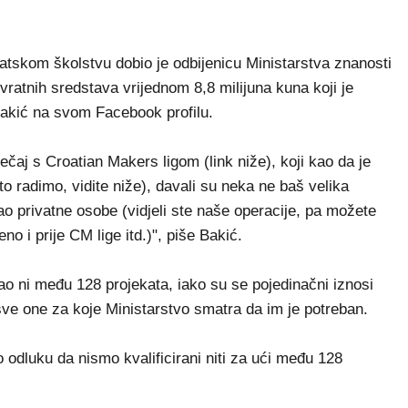
tskom školstvu dobio je odbijenicu Ministarstva znanosti
vratnih sredstava vrijednom 8,8 milijuna kuna koji je
Bakić na svom Facebook profilu.
ječaj s Croatian Makers ligom (link niže), koji kao da je
o radimo, vidite niže), davali su neka ne baš velika
o privatne osobe (vidjeli ste naše operacije, pa možete
no i prije CM lige itd.)", piše Bakić.
šao ni među 128 projekata, iako su se pojedinačni iznosi
sve one za koje Ministarstvo smatra da im je potreban.
 odluku da nismo kvalificirani niti za ući među 128