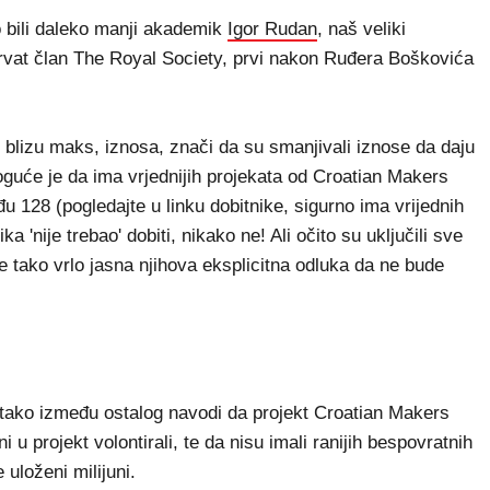
o bili daleko manji akademik
Igor Rudan
, naš veliki
i Hrvat član The Royal Society, prvi nakon Ruđera Boškovića
i blizu maks, iznosa, znači da su smanjivali iznose da daju
oguće je da ima vrjednijih projekata od Croatian Makers
u 128 (pogledajte u linku dobitnike, sigurno ima vrijednih
a 'nije trebao' dobiti, nikako ne! Ali očito su uključili sve
 je tako vrlo jasna njihova eksplicitna odluka da ne bude
e tako između ostalog navodi da projekt Croatian Makers
 u projekt volontirali, te da nisu imali ranijih bespovratnih
 uloženi milijuni.