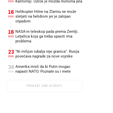
min
Kaliforniji. Uzrok je možda motorna pila
16
Helikopter Hitne na Zlarinu ne može
min
sletjeti na helidrom jer je zatrpan
otpadom
16
NASA-in teleskop pada prema Zemlji.
min
Letjelica koja ga treba spasiti ima
problema
23
"Ni milijun rubalja nije granica". Rusija
min
povećava nagrade za nove vojnike
38
Amerika misli da bi Putin mogao
min
napasti NATO. Poznate su i mete
PRIKAŽI JOŠ VIJESTI