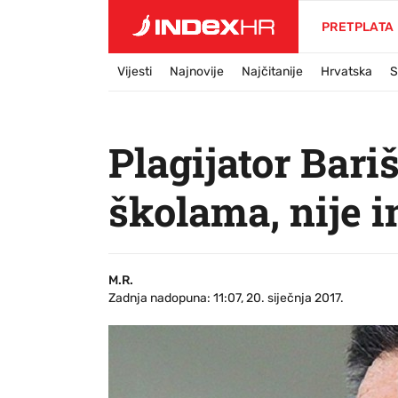
PRETPLATA
Vijesti
Najnovije
Najčitanije
Hrvatska
S
Plagijator Bari
školama, nije 
M.R.
Zadnja nadopuna: 11:07, 20. siječnja 2017.